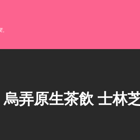
跳到主要內容
業。
烏弄原生茶飲 士林