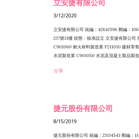
立安捷有限公司
3/12/2020
立安捷有限公司 統編：42642596 郵編：
237號13樓 狀態：核准設立 立安捷有限公司 所
C901060 耐火材料製造業 F211010 建材零售
水泥製造業 C901050 水泥及混凝土製品製造業 
冷作工程業 E603120 噴砂工程業 E801010
分享
EZ99990 其他工程業 F102170 食品什貨批
F108040 化粧品批發業 F203010 食品什
業 F208040 化粧品零售業 F399040 無店
ZZ99999 除許可業務外，得經營法令非禁
捷元股份有限公司
8/15/2019
捷元股份有限公司 統編：23134543 郵編