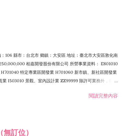
郵編：106 縣市：台北市 鄉鎮：大安區 地址：臺北市大安區敦化南
50,000,000 柏嘉開發股份有限公司 所營事業資料： E801010
H701040 特定專業區開發業 H701060 新市鎮、新社區開發業
租賃業 I503010 景觀、室內設計業 ZZ99999 除許可業務外，得經
閱讀完整內容
（無訂位）