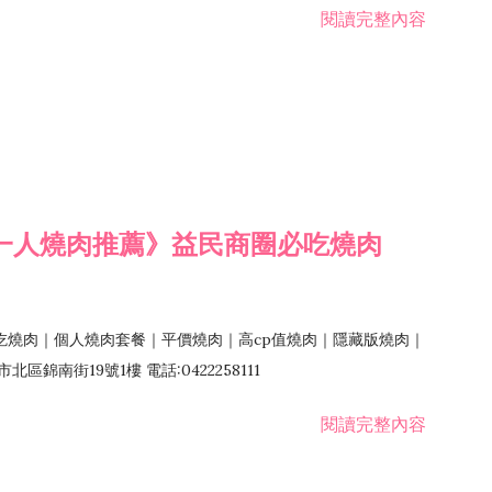
閱讀完整內容
一人燒肉推薦》益民商圈必吃燒肉
吃燒肉｜個人燒肉套餐｜平價燒肉｜高cp值燒肉｜隱藏版燒肉｜
錦南街19號1樓 電話:0422258111
閱讀完整內容