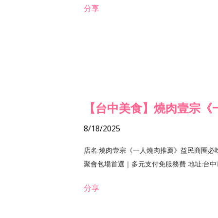
分享
【台中美食】燒肉壹宗《
8/18/2025
店名:燒肉壹宗《一人燒肉推薦》益民商圈必
聚會包場首選｜多元支付免服務費 地址:台中市北區
分享