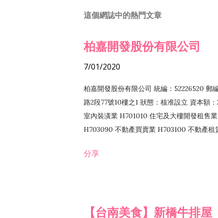
這個網誌中的熱門文章
柏嘉開發股份有限公司
7/01/2020
柏嘉開發股份有限公司 統編：52226520 
路2段77號10樓之1 狀態：核准設立 資本額：2
室內裝潢業 H701010 住宅及大樓開發租售業 
H703090 不動產買賣業 H703100 不動產
營法令非禁止或限制之業務
分享
【台南美食】新橋牛排屋