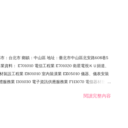
4 縣市：台北市 鄉鎮：中山區 地址：臺北市中山區北安路608巷5
資料： E701010 電信工程業 E701020 衛星電視ＫＵ頻道、
裝設工程業 E801010 室內裝潢業 EZ05010 儀器、儀表安裝
訊軟體服務業 I301030 電子資訊供應服務業 F113070 電信器材批發
 國際貿易業 ZZ99999 除許可業務外，得經營法令非禁止或限制之業
閱讀完整內容
業 F401171 酒類輸入業