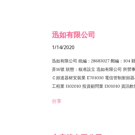
迅如有限公司
1/14/2020
迅如有限公司 統編：28683027 郵編：10
弄16號 狀態：核准設立 迅如有限公司 所營事業
Ｃ頻道器材安裝業 E701030 電信管制射頻器材
工程業 I102010 投資顧問業 I301010 資
業 F118010 資訊軟體批發業 F401010
分享
務 F102030 菸酒批發業 F203020 菸酒零售