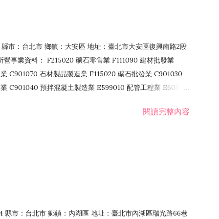
106 縣市：台北市 鄉鎮：大安區 地址：臺北市大安區復興南路2段
營事業資料： F215020 礦石零售業 F111090 建材批發業
業 C901070 石材製品製造業 F115020 礦石批發業 C901030
C901040 預拌混凝土製造業 E599010 配管工程業 E603110
 室內裝潢業 E901010 油漆工程業 E903010 防蝕、防銹工程業
閱讀完整內容
發業 F106020 日常用品批發業 F108031 醫療器材批發業
貨、飲料零售業 F206020 日常用品零售業 F208031 醫療器材零售
面零售業 F399990 其他綜合零售業 F401010 國際貿易業
止或限制之業務
：114 縣市：台北市 鄉鎮：內湖區 地址：臺北市內湖區瑞光路66巷