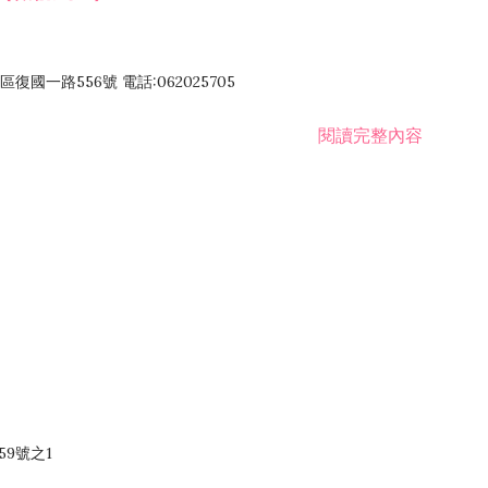
國一路556號 電話:062025705
閱讀完整內容
59號之1