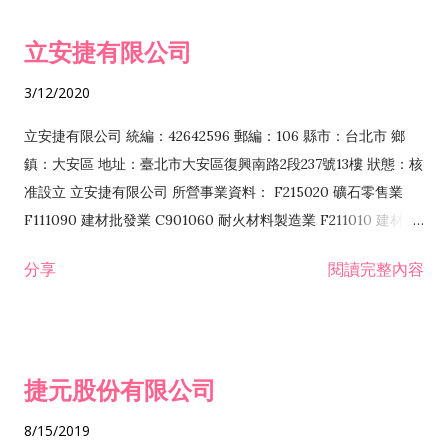
令非禁止或限制之業務 F102030 菸酒批發業 F203020 菸酒零售
立安捷有限公司
業 F401171 酒類輸入業
3/12/2020
立安捷有限公司 統編：42642596 郵編：106 縣市：台北市 鄉
鎮：大安區 地址：臺北市大安區復興南路2段237號13樓 狀態：核
准設立 立安捷有限公司 所營事業資料： F215020 礦石零售業
F111090 建材批發業 C901060 耐火材料製造業 F211010 建材零
售業 C901070 石材製品製造業 F115020 礦石批發業 C901030
分享
閱讀完整內容
水泥製造業 C901050 水泥及混凝土製品製造業 C901040 預拌混
凝土製造業 E599010 配管工程業 E603110 冷作工程業 E603120
噴砂工程業 E801010 室內裝潢業 E901010 油漆工程業 E903010
防蝕、防銹工程業 EZ99990 其他工程業 F102170 食品什貨批發
捷元股份有限公司
業 F106020 日常用品批發業 F108031 醫療器材批發業 F108040
化粧品批發業 F203010 食品什貨、飲料零售業 F206020 日常用
8/15/2019
品零售業 F208031 醫療器材零售業 F208040 化粧品零售業