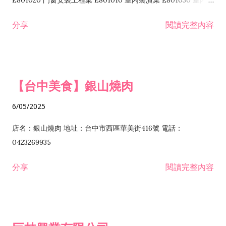
E801020 門窗安裝工程業 E801010 室內裝潢業 E801030 室內輕
諮詢顧問業 I301010 資訊軟體服務業 I301020 資料處理服務業
鋼架工程業 E801040 玻璃安裝工程業 E801070 廚具、衛浴設備
分享
閱讀完整內容
I301030 電子資訊供應服務業 I401010 一般廣告服務業 I501010
安裝工程業 F206020 日常用品零售業 F206040 水器材料零售業
產品設計業 IE01010 電信業務門號代辦業 IZ06010 理貨包裝業
F206060 祭祀用品零售業 F207030 清潔用品零售業 F211010 建
IZ09010 管理系統驗證業 IZ12010 人力派遣業 IZ13010 網路認
材零售業 F213010 電器零售業 F213030 電腦及事務性機器設備
證服務業 IZ15010 市場研究及民意調查業 IZ99990 其他工商服
零售業 F217010 消防安全設備零售業 F218010 資訊軟體零售業
【台中美食】銀山燒肉
務業 J399010 軟體出版業 J601010 藝文服務業 J602010 演藝活
H701010 住宅及大樓開發租售業 H701020 工業廠房開發租售業
動業 J701040 休閒活動場館業 J802010 運動訓練業 JA02010 電
H701050 投資興建公共建設業 H701060 新市鎮、新社區開發業
6/05/2025
器及電子產品修理業 JB01010 會議及展覽服務業 JD01010 工商
H701070 區段徵收及市地重劃代辦業 H701090 都市更新整建維
徵信服務業 JE01010 租賃業 E801010 室內裝潢業 E603010 電
護業 H702010 建築經理業 H703090 不動產買賣業 H703100 不
店名：銀山燒肉 地址：台中市西區華美街416號 電話：
纜安裝工程業 EZ05010 儀器、儀表安裝工程業 F102030 菸酒批
動產租賃業 I103060 管理顧問業 I199990 其他顧問服務業
0423269935
發業 F10...
I301010 資訊軟體服務業 I301020 資料處理服務業 I301030 電子
分享
閱讀完整內容
資訊供應服務業 IF01010 消防安全設備檢修業 JZ99050 仲介服
務業 JZ99990 未分類其他服務業 F201070 花卉零售業 F203010
食品什貨、飲料零售業 F204110 布疋、衣著、鞋、帽、傘、服飾
品零售業 F207200 化學原料零售業 F209060 文教、樂器、育樂