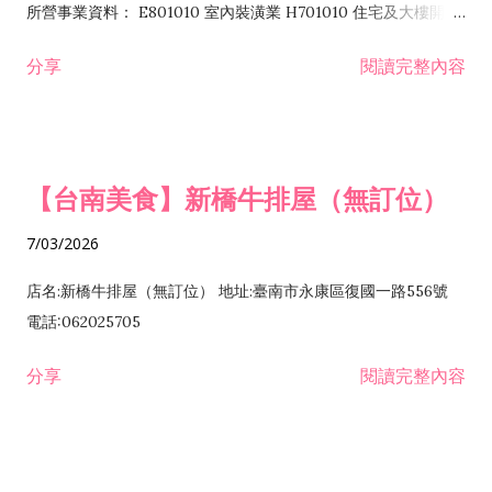
所營事業資料： E801010 室內裝潢業 H701010 住宅及大樓開發
租售業 H701040 特定專業區開發業 H701060 新市鎮、新社區開
分享
閱讀完整內容
發業 H703090 不動產買賣業 H703100 不動產租賃業 I503010
景觀、室內設計業 ZZ99999 除許可業務外，得經營法令非禁止
或限制之業務
【台南美食】新橋牛排屋（無訂位）
7/03/2026
店名:新橋牛排屋（無訂位） 地址:臺南市永康區復國一路556號
電話:062025705
分享
閱讀完整內容