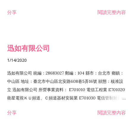
分享
閱讀完整內容
迅如有限公司
1/14/2020
迅如有限公司 統編：28683027 郵編：104 縣市：台北市 鄉鎮：
中山區 地址：臺北市中山區北安路608巷5弄16號 狀態：核准設
立 迅如有限公司 所營事業資料： E701010 電信工程業 E701020
衛星電視ＫＵ頻道、Ｃ頻道器材安裝業 E701030 電信管制射頻器
材裝設工程業 E801010 室內裝潢業 EZ05010 儀器、儀表安裝工
分享
閱讀完整內容
程業 I102010 投資顧問業 I301010 資訊軟體服務業 I301030 電
子資訊供應服務業 F113070 電信器材批發業 F118010 資訊軟體
批發業 F401010 國際貿易業 ZZ99999 除許可業務外，得經營法