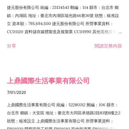
F399040 無店面零售業 F399990 其他綜合零售業 F401010 國
捷元股份有限公司 統編：23134543 郵編：114 縣市：台北市 鄉
際貿易業 ZZ99999 除許可業務外，得經營法令非禁止或限制之
鎮：內湖區 地址：臺北市內湖區瑞光路66巷36號 狀態：核准設
業務
立 資本額：795,694,500 捷元股份有限公司 所營事業資料：
CC01120 資料儲存媒體製造及複製業 CC01990 其他電機及電子
機械器材製造業 CB01020 事務機器製造業 E601020 電器安裝業
分享
閱讀完整內容
CC01050 資料儲存及處理設備製造業 CC01060 有線通信機械器
材製造業 E605010 電腦設備安裝業 CC01070 無線通信機械器材
製造業 F113020 電器批發業 E701010 電信工程業 CC01080 電
子零組件製造業 CC01110 電腦及其週邊設備製造業 F113050 電
上鼎國際生活事業有限公司
腦及事務性機器設備批發業 F113070 電信器材批發業 F118010
資訊軟體批發業 F119010 電子材料批發業 F213010 電器零售業
7/01/2020
F213030 電腦及事務性機器設備零售業 F213060 電信器材零售
業 F218010 資訊軟體零售業 F219010 電子材料零售業 F399990
上鼎國際生活事業有限公司 統編：52280312 郵編：106 縣市：
其他綜合零售業 F399040 無店面零售業 F401010 國際貿易業
台北市 鄉鎮：大安區 地址：臺北市大同區承德路2段81號8樓之2
F601010 智慧財產權業 G801010 倉儲業 I102010 投資顧問業
狀態：核准設立 上鼎國際生活事業有限公司 所營事業資料：
I103060 管理顧問業 I199990 其他顧問服務業 I105010 藝術品