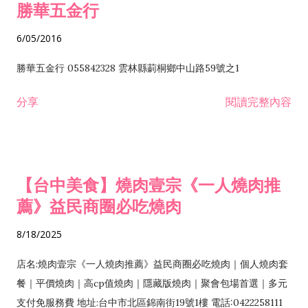
勝華五金行
6/05/2016
勝華五金行 055842328 雲林縣莿桐鄉中山路59號之1
分享
閱讀完整內容
【台中美食】燒肉壹宗《一人燒肉推
薦》益民商圈必吃燒肉
8/18/2025
店名:燒肉壹宗《一人燒肉推薦》益民商圈必吃燒肉｜個人燒肉套
餐｜平價燒肉｜高cp值燒肉｜隱藏版燒肉｜聚會包場首選｜多元
支付免服務費 地址:台中市北區錦南街19號1樓 電話:0422258111