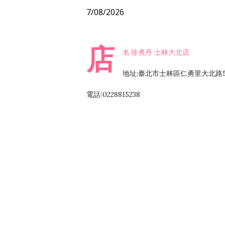
7/08/2026
店
名:珍煮丹 士林大北店
地址:臺北市士林區仁勇里大北路5
電話:0228815238