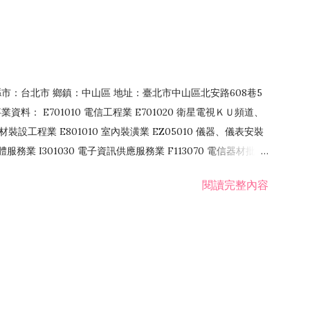
4 縣市：台北市 鄉鎮：中山區 地址：臺北市中山區北安路608巷5
資料： E701010 電信工程業 E701020 衛星電視ＫＵ頻道、
裝設工程業 E801010 室內裝潢業 EZ05010 儀器、儀表安裝
訊軟體服務業 I301030 電子資訊供應服務業 F113070 電信器材批發
 國際貿易業 ZZ99999 除許可業務外，得經營法令非禁止或限制之業
閱讀完整內容
業 F401171 酒類輸入業