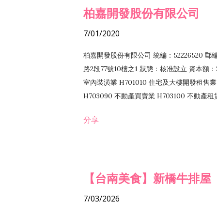
柏嘉開發股份有限公司
7/01/2020
柏嘉開發股份有限公司 統編：52226520 
路2段77號10樓之1 狀態：核准設立 資本額：2
室內裝潢業 H701010 住宅及大樓開發租售業 
H703090 不動產買賣業 H703100 不動產
營法令非禁止或限制之業務
分享
【台南美食】新橋牛排屋
7/03/2026