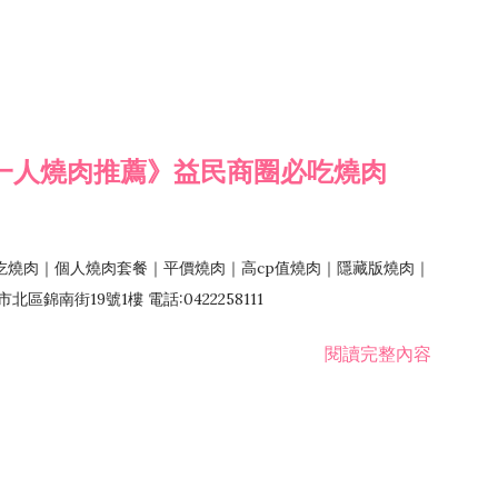
一人燒肉推薦》益民商圈必吃燒肉
吃燒肉｜個人燒肉套餐｜平價燒肉｜高cp值燒肉｜隱藏版燒肉｜
錦南街19號1樓 電話:0422258111
閱讀完整內容