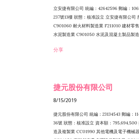
立安捷有限公司 統編：42642596 郵編：
237號13樓 狀態：核准設立 立安捷有限公司 所
C901060 耐火材料製造業 F211010 建材零售
水泥製造業 C901050 水泥及混凝土製品製造業 
冷作工程業 E603120 噴砂工程業 E801010
分享
EZ99990 其他工程業 F102170 食品什貨批
F108040 化粧品批發業 F203010 食品什
業 F208040 化粧品零售業 F399040 無店
ZZ99999 除許可業務外，得經營法令非禁
捷元股份有限公司
8/15/2019
捷元股份有限公司 統編：23134543 郵編
36號 狀態：核准設立 資本額：795,694,5
造及複製業 CC01990 其他電機及電子機械器材