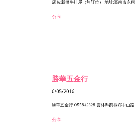
店名:新橋牛排屋（無訂位） 地址:臺南市永康區復
分享
勝華五金行
6/05/2016
勝華五金行 055842328 雲林縣莿桐鄉中山路
分享