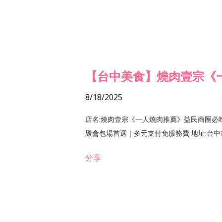
【台中美食】燒肉壹宗《
8/18/2025
店名:燒肉壹宗《一人燒肉推薦》益民商圈必
聚會包場首選｜多元支付免服務費 地址:台中市北區
分享