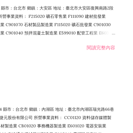
106 縣市：台北市 鄉鎮：大安區 地址：臺北市大安區復興南路2段
營事業資料： F215020 礦石零售業 F111090 建材批發業
業 C901070 石材製品製造業 F115020 礦石批發業 C901030
C901040 預拌混凝土製造業 E599010 配管工程業 E603110
 室內裝潢業 E901010 油漆工程業 E903010 防蝕、防銹工程業
閱讀完整內容
發業 F106020 日常用品批發業 F108031 醫療器材批發業
貨、飲料零售業 F206020 日常用品零售業 F208031 醫療器材零售
面零售業 F399990 其他綜合零售業 F401010 國際貿易業
止或限制之業務
：114 縣市：台北市 鄉鎮：內湖區 地址：臺北市內湖區瑞光路66巷
00 捷元股份有限公司 所營事業資料： CC01120 資料儲存媒體製
製造業 CB01020 事務機器製造業 E601020 電器安裝業