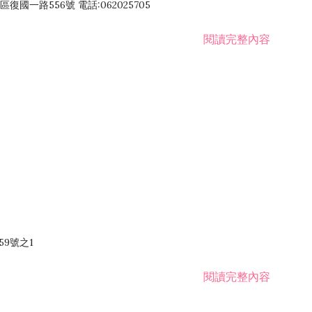
國一路556號 電話:062025705
閱讀完整內容
59號之1
閱讀完整內容