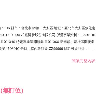
郵編：106 縣市：台北市 鄉鎮：大安區 地址：臺北市大安區敦化南
50,000,000 柏嘉開發股份有限公司 所營事業資料： E801010
H701040 特定專業區開發業 H701060 新市鎮、新社區開發業
租賃業 I503010 景觀、室內設計業 ZZ99999 除許可業務外，得經
閱讀完整內容
（無訂位）