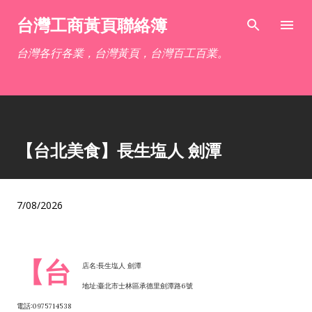
跳到主要內容
台灣工商黃頁聯絡簿
台灣各行各業，台灣黃頁，台灣百工百業。
【台北美食】長生塩人 劍潭
7/08/2026
【台
店名:長生塩人 劍潭
地址:臺北市士林區承德里劍潭路6號
電話:0975714538