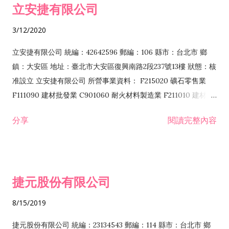
立安捷有限公司
業 F401171 酒類輸入業
3/12/2020
立安捷有限公司 統編：42642596 郵編：106 縣市：台北市 鄉
鎮：大安區 地址：臺北市大安區復興南路2段237號13樓 狀態：核
准設立 立安捷有限公司 所營事業資料： F215020 礦石零售業
F111090 建材批發業 C901060 耐火材料製造業 F211010 建材零
售業 C901070 石材製品製造業 F115020 礦石批發業 C901030
分享
閱讀完整內容
水泥製造業 C901050 水泥及混凝土製品製造業 C901040 預拌混
凝土製造業 E599010 配管工程業 E603110 冷作工程業 E603120
噴砂工程業 E801010 室內裝潢業 E901010 油漆工程業 E903010
防蝕、防銹工程業 EZ99990 其他工程業 F102170 食品什貨批發
捷元股份有限公司
業 F106020 日常用品批發業 F108031 醫療器材批發業 F108040
化粧品批發業 F203010 食品什貨、飲料零售業 F206020 日常用
8/15/2019
品零售業 F208031 醫療器材零售業 F208040 化粧品零售業
F399040 無店面零售業 F399990 其他綜合零售業 F401010 國
捷元股份有限公司 統編：23134543 郵編：114 縣市：台北市 鄉