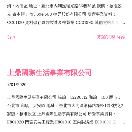
際貿易業 ZZ99999 除許可業務外，得經營法令非禁止或限制之
鎮：內湖區 地址：臺北市內湖區瑞光路66巷36號 狀態：核准設
業務
立 資本額：795,694,500 捷元股份有限公司 所營事業資料：
CC01120 資料儲存媒體製造及複製業 CC01990 其他電機及電子
機械器材製造業 CB01020 事務機器製造業 E601020 電器安裝業
分享
閱讀完整內容
CC01050 資料儲存及處理設備製造業 CC01060 有線通信機械器
材製造業 E605010 電腦設備安裝業 CC01070 無線通信機械器材
製造業 F113020 電器批發業 E701010 電信工程業 CC01080 電
子零組件製造業 CC01110 電腦及其週邊設備製造業 F113050 電
上鼎國際生活事業有限公司
腦及事務性機器設備批發業 F113070 電信器材批發業 F118010
資訊軟體批發業 F119010 電子材料批發業 F213010 電器零售業
7/01/2020
F213030 電腦及事務性機器設備零售業 F213060 電信器材零售
業 F218010 資訊軟體零售業 F219010 電子材料零售業 F399990
上鼎國際生活事業有限公司 統編：52280312 郵編：106 縣市：
其他綜合零售業 F399040 無店面零售業 F401010 國際貿易業
台北市 鄉鎮：大安區 地址：臺北市大同區承德路2段81號8樓之2
F601010 智慧財產權業 G801010 倉儲業 I102010 投資顧問業
狀態：核准設立 上鼎國際生活事業有限公司 所營事業資料：
I103060 管理顧問業 I199990 其他顧問服務業 I105010 藝術品
E801020 門窗安裝工程業 E801010 室內裝潢業 E801030 室內輕
諮詢顧問業 I301010 資訊軟體服務業 I301020 資料處理服務業
鋼架工程業 E801040 玻璃安裝工程業 E801070 廚具、衛浴設備