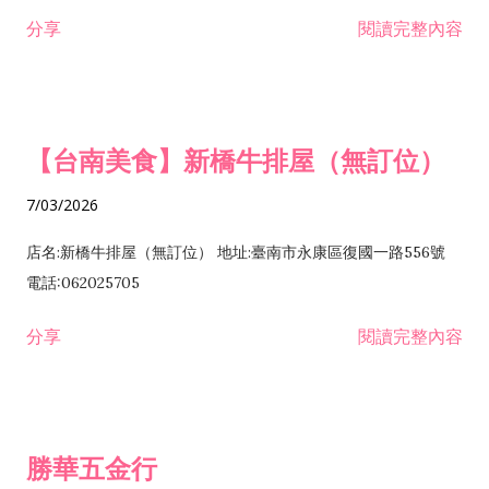
租售業 H701040 特定專業區開發業 H701060 新市鎮、新社區開
分享
閱讀完整內容
發業 H703090 不動產買賣業 H703100 不動產租賃業 I503010
景觀、室內設計業 ZZ99999 除許可業務外，得經營法令非禁止
或限制之業務
【台南美食】新橋牛排屋（無訂位）
7/03/2026
店名:新橋牛排屋（無訂位） 地址:臺南市永康區復國一路556號
電話:062025705
分享
閱讀完整內容
勝華五金行