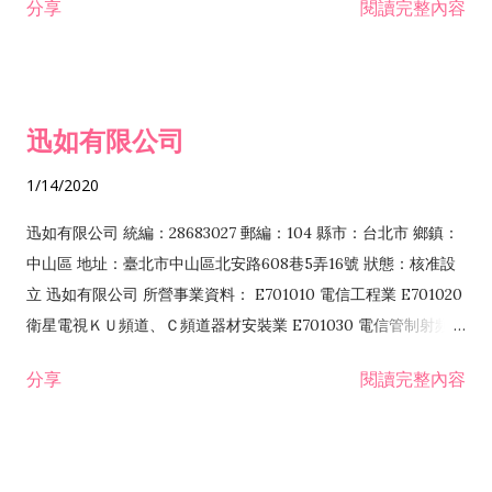
分享
閱讀完整內容
迅如有限公司
1/14/2020
迅如有限公司 統編：28683027 郵編：104 縣市：台北市 鄉鎮：
中山區 地址：臺北市中山區北安路608巷5弄16號 狀態：核准設
立 迅如有限公司 所營事業資料： E701010 電信工程業 E701020
衛星電視ＫＵ頻道、Ｃ頻道器材安裝業 E701030 電信管制射頻器
材裝設工程業 E801010 室內裝潢業 EZ05010 儀器、儀表安裝工
分享
閱讀完整內容
程業 I102010 投資顧問業 I301010 資訊軟體服務業 I301030 電
子資訊供應服務業 F113070 電信器材批發業 F118010 資訊軟體
批發業 F401010 國際貿易業 ZZ99999 除許可業務外，得經營法
令非禁止或限制之業務 F102030 菸酒批發業 F203020 菸酒零售