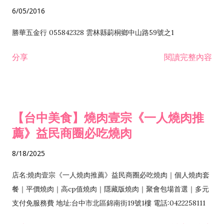
6/05/2016
勝華五金行 055842328 雲林縣莿桐鄉中山路59號之1
分享
閱讀完整內容
【台中美食】燒肉壹宗《一人燒肉推
薦》益民商圈必吃燒肉
8/18/2025
店名:燒肉壹宗《一人燒肉推薦》益民商圈必吃燒肉｜個人燒肉套
餐｜平價燒肉｜高cp值燒肉｜隱藏版燒肉｜聚會包場首選｜多元
支付免服務費 地址:台中市北區錦南街19號1樓 電話:0422258111