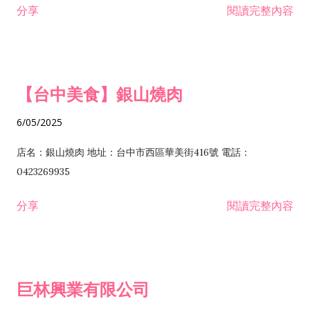
分享
閱讀完整內容
I301030 電子資訊供應服務業 I401010 一般廣告服務業 I501010
安裝工程業 F206020 日常用品零售業 F206040 水器材料零售業
產品設計業 IE01010 電信業務門號代辦業 IZ06010 理貨包裝業
F206060 祭祀用品零售業 F207030 清潔用品零售業 F211010 建
IZ09010 管理系統驗證業 IZ12010 人力派遣業 IZ13010 網路認
材零售業 F213010 電器零售業 F213030 電腦及事務性機器設備
證服務業 IZ15010 市場研究及民意調查業 IZ99990 其他工商服
零售業 F217010 消防安全設備零售業 F218010 資訊軟體零售業
【台中美食】銀山燒肉
務業 J399010 軟體出版業 J601010 藝文服務業 J602010 演藝活
H701010 住宅及大樓開發租售業 H701020 工業廠房開發租售業
動業 J701040 休閒活動場館業 J802010 運動訓練業 JA02010 電
H701050 投資興建公共建設業 H701060 新市鎮、新社區開發業
6/05/2025
器及電子產品修理業 JB01010 會議及展覽服務業 JD01010 工商
H701070 區段徵收及市地重劃代辦業 H701090 都市更新整建維
徵信服務業 JE01010 租賃業 E801010 室內裝潢業 E603010 電
護業 H702010 建築經理業 H703090 不動產買賣業 H703100 不
店名：銀山燒肉 地址：台中市西區華美街416號 電話：
纜安裝工程業 EZ05010 儀器、儀表安裝工程業 F102030 菸酒批
動產租賃業 I103060 管理顧問業 I199990 其他顧問服務業
0423269935
發業 F10...
I301010 資訊軟體服務業 I301020 資料處理服務業 I301030 電子
分享
閱讀完整內容
資訊供應服務業 IF01010 消防安全設備檢修業 JZ99050 仲介服
務業 JZ99990 未分類其他服務業 F201070 花卉零售業 F203010
食品什貨、飲料零售業 F204110 布疋、衣著、鞋、帽、傘、服飾
品零售業 F207200 化學原料零售業 F209060 文教、樂器、育樂
巨林興業有限公司
用品零售業 F215010 首飾及貴金屬零售業 F399040 無店面零售
業 F399990 其他綜合零售業 I301040 第三方支付服務業