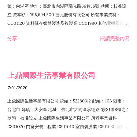
際貿易業 ZZ99999 除許可業務外，得經營法令非禁止或限制之
鎮：內湖區 地址：臺北市內湖區瑞光路66巷36號 狀態：核准設
業務
立 資本額：795,694,500 捷元股份有限公司 所營事業資料：
CC01120 資料儲存媒體製造及複製業 CC01990 其他電機及電子
機械器材製造業 CB01020 事務機器製造業 E601020 電器安裝業
分享
閱讀完整內容
CC01050 資料儲存及處理設備製造業 CC01060 有線通信機械器
材製造業 E605010 電腦設備安裝業 CC01070 無線通信機械器材
製造業 F113020 電器批發業 E701010 電信工程業 CC01080 電
子零組件製造業 CC01110 電腦及其週邊設備製造業 F113050 電
上鼎國際生活事業有限公司
腦及事務性機器設備批發業 F113070 電信器材批發業 F118010
資訊軟體批發業 F119010 電子材料批發業 F213010 電器零售業
7/01/2020
F213030 電腦及事務性機器設備零售業 F213060 電信器材零售
業 F218010 資訊軟體零售業 F219010 電子材料零售業 F399990
上鼎國際生活事業有限公司 統編：52280312 郵編：106 縣市：
其他綜合零售業 F399040 無店面零售業 F401010 國際貿易業
台北市 鄉鎮：大安區 地址：臺北市大同區承德路2段81號8樓之2
F601010 智慧財產權業 G801010 倉儲業 I102010 投資顧問業
狀態：核准設立 上鼎國際生活事業有限公司 所營事業資料：
I103060 管理顧問業 I199990 其他顧問服務業 I105010 藝術品
E801020 門窗安裝工程業 E801010 室內裝潢業 E801030 室內輕
諮詢顧問業 I301010 資訊軟體服務業 I301020 資料處理服務業
鋼架工程業 E801040 玻璃安裝工程業 E801070 廚具、衛浴設備