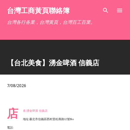
跳到主要內容
台灣工商黃頁聯絡簿
台灣各行各業，台灣黃頁，台灣百工百業。
【台北美食】湧金啤酒 信義店
7/08/2026
店
名:湧金啤酒 信義店
地址:臺北市信義區西村里松壽路12號No
電話: