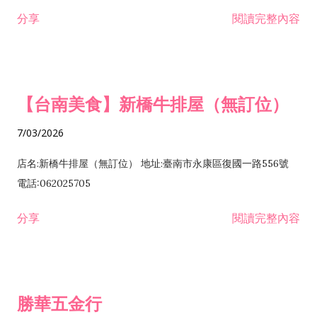
租售業 H701040 特定專業區開發業 H701060 新市鎮、新社區開
分享
閱讀完整內容
發業 H703090 不動產買賣業 H703100 不動產租賃業 I503010
景觀、室內設計業 ZZ99999 除許可業務外，得經營法令非禁止
或限制之業務
【台南美食】新橋牛排屋（無訂位）
7/03/2026
店名:新橋牛排屋（無訂位） 地址:臺南市永康區復國一路556號
電話:062025705
分享
閱讀完整內容
勝華五金行