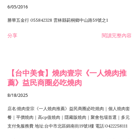
6/05/2016
勝華五金行 055842328 雲林縣莿桐鄉中山路59號之1
分享
閱讀完整內容
【台中美食】燒肉壹宗《一人燒肉推
薦》益民商圈必吃燒肉
8/18/2025
店名:燒肉壹宗《一人燒肉推薦》益民商圈必吃燒肉｜個人燒肉套
餐｜平價燒肉｜高cp值燒肉｜隱藏版燒肉｜聚會包場首選｜多元
支付免服務費 地址:台中市北區錦南街19號1樓 電話:0422258111