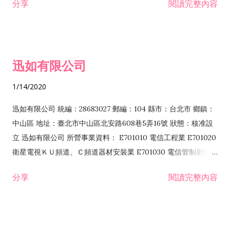
分享
閱讀完整內容
迅如有限公司
1/14/2020
迅如有限公司 統編：28683027 郵編：104 縣市：台北市 鄉鎮：
中山區 地址：臺北市中山區北安路608巷5弄16號 狀態：核准設
立 迅如有限公司 所營事業資料： E701010 電信工程業 E701020
衛星電視ＫＵ頻道、Ｃ頻道器材安裝業 E701030 電信管制射頻器
材裝設工程業 E801010 室內裝潢業 EZ05010 儀器、儀表安裝工
分享
閱讀完整內容
程業 I102010 投資顧問業 I301010 資訊軟體服務業 I301030 電
子資訊供應服務業 F113070 電信器材批發業 F118010 資訊軟體
批發業 F401010 國際貿易業 ZZ99999 除許可業務外，得經營法
令非禁止或限制之業務 F102030 菸酒批發業 F203020 菸酒零售