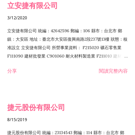
立安捷有限公司
業 F401171 酒類輸入業
3/12/2020
立安捷有限公司 統編：42642596 郵編：106 縣市：台北市 鄉
鎮：大安區 地址：臺北市大安區復興南路2段237號13樓 狀態：核
准設立 立安捷有限公司 所營事業資料： F215020 礦石零售業
F111090 建材批發業 C901060 耐火材料製造業 F211010 建材零
售業 C901070 石材製品製造業 F115020 礦石批發業 C901030
分享
閱讀完整內容
水泥製造業 C901050 水泥及混凝土製品製造業 C901040 預拌混
凝土製造業 E599010 配管工程業 E603110 冷作工程業 E603120
噴砂工程業 E801010 室內裝潢業 E901010 油漆工程業 E903010
防蝕、防銹工程業 EZ99990 其他工程業 F102170 食品什貨批發
捷元股份有限公司
業 F106020 日常用品批發業 F108031 醫療器材批發業 F108040
化粧品批發業 F203010 食品什貨、飲料零售業 F206020 日常用
8/15/2019
品零售業 F208031 醫療器材零售業 F208040 化粧品零售業
F399040 無店面零售業 F399990 其他綜合零售業 F401010 國
捷元股份有限公司 統編：23134543 郵編：114 縣市：台北市 鄉