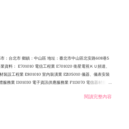
4 縣市：台北市 鄉鎮：中山區 地址：臺北市中山區北安路608巷5
資料： E701010 電信工程業 E701020 衛星電視ＫＵ頻道、
裝設工程業 E801010 室內裝潢業 EZ05010 儀器、儀表安裝
訊軟體服務業 I301030 電子資訊供應服務業 F113070 電信器材批發
 國際貿易業 ZZ99999 除許可業務外，得經營法令非禁止或限制之業
閱讀完整內容
業 F401171 酒類輸入業