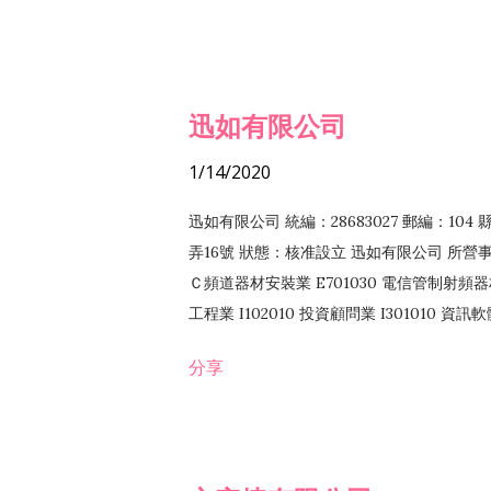
迅如有限公司
1/14/2020
迅如有限公司 統編：28683027 郵編：10
弄16號 狀態：核准設立 迅如有限公司 所營事業
Ｃ頻道器材安裝業 E701030 電信管制射頻器材
工程業 I102010 投資顧問業 I301010 資
業 F118010 資訊軟體批發業 F401010
分享
務 F102030 菸酒批發業 F203020 菸酒零售