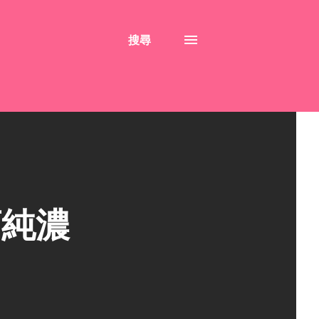
搜尋
店純濃