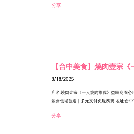
分享
【台中美食】燒肉壹宗《
8/18/2025
店名:燒肉壹宗《一人燒肉推薦》益民商圈必
聚會包場首選｜多元支付免服務費 地址:台中市北區
分享