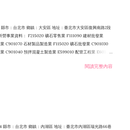
106 縣市：台北市 鄉鎮：大安區 地址：臺北市大安區復興南路2段
營事業資料： F215020 礦石零售業 F111090 建材批發業
業 C901070 石材製品製造業 F115020 礦石批發業 C901030
C901040 預拌混凝土製造業 E599010 配管工程業 E603110
 室內裝潢業 E901010 油漆工程業 E903010 防蝕、防銹工程業
閱讀完整內容
發業 F106020 日常用品批發業 F108031 醫療器材批發業
貨、飲料零售業 F206020 日常用品零售業 F208031 醫療器材零售
面零售業 F399990 其他綜合零售業 F401010 國際貿易業
止或限制之業務
：114 縣市：台北市 鄉鎮：內湖區 地址：臺北市內湖區瑞光路66巷