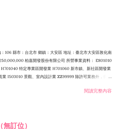
郵編：106 縣市：台北市 鄉鎮：大安區 地址：臺北市大安區敦化南
50,000,000 柏嘉開發股份有限公司 所營事業資料： E801010
H701040 特定專業區開發業 H701060 新市鎮、新社區開發業
租賃業 I503010 景觀、室內設計業 ZZ99999 除許可業務外，得經
閱讀完整內容
（無訂位）