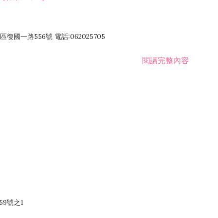
國一路556號 電話:062025705
閱讀完整內容
59號之1