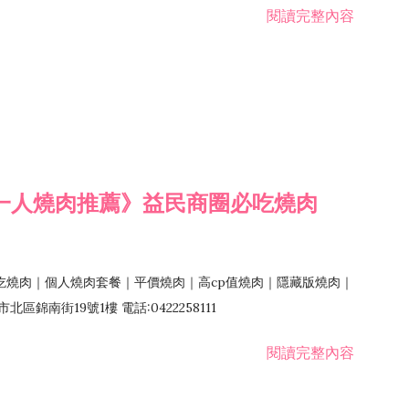
閱讀完整內容
一人燒肉推薦》益民商圈必吃燒肉
吃燒肉｜個人燒肉套餐｜平價燒肉｜高cp值燒肉｜隱藏版燒肉｜
錦南街19號1樓 電話:0422258111
閱讀完整內容