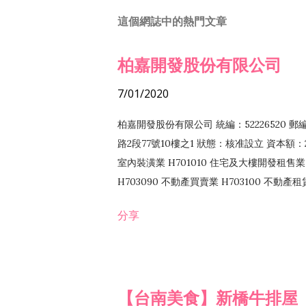
這個網誌中的熱門文章
柏嘉開發股份有限公司
7/01/2020
柏嘉開發股份有限公司 統編：52226520 
路2段77號10樓之1 狀態：核准設立 資本額：2
室內裝潢業 H701010 住宅及大樓開發租售業 
H703090 不動產買賣業 H703100 不動產
營法令非禁止或限制之業務
分享
【台南美食】新橋牛排屋