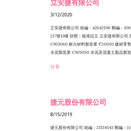
立安捷有限公司
3/12/2020
立安捷有限公司 統編：42642596 郵編：
237號13樓 狀態：核准設立 立安捷有限公司 所
C901060 耐火材料製造業 F211010 建材零售
水泥製造業 C901050 水泥及混凝土製品製造業 
冷作工程業 E603120 噴砂工程業 E801010
分享
EZ99990 其他工程業 F102170 食品什貨批
F108040 化粧品批發業 F203010 食品什
業 F208040 化粧品零售業 F399040 無店
ZZ99999 除許可業務外，得經營法令非禁
捷元股份有限公司
8/15/2019
捷元股份有限公司 統編：23134543 郵編