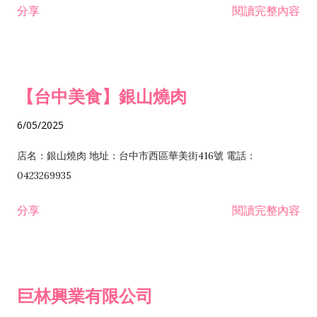
分享
閱讀完整內容
I301030 電子資訊供應服務業 I401010 一般廣告服務業 I501010
安裝工程業 F206020 日常用品零售業 F206040 水器材料零售業
產品設計業 IE01010 電信業務門號代辦業 IZ06010 理貨包裝業
F206060 祭祀用品零售業 F207030 清潔用品零售業 F211010 建
IZ09010 管理系統驗證業 IZ12010 人力派遣業 IZ13010 網路認
材零售業 F213010 電器零售業 F213030 電腦及事務性機器設備
證服務業 IZ15010 市場研究及民意調查業 IZ99990 其他工商服
零售業 F217010 消防安全設備零售業 F218010 資訊軟體零售業
【台中美食】銀山燒肉
務業 J399010 軟體出版業 J601010 藝文服務業 J602010 演藝活
H701010 住宅及大樓開發租售業 H701020 工業廠房開發租售業
動業 J701040 休閒活動場館業 J802010 運動訓練業 JA02010 電
H701050 投資興建公共建設業 H701060 新市鎮、新社區開發業
6/05/2025
器及電子產品修理業 JB01010 會議及展覽服務業 JD01010 工商
H701070 區段徵收及市地重劃代辦業 H701090 都市更新整建維
徵信服務業 JE01010 租賃業 E801010 室內裝潢業 E603010 電
護業 H702010 建築經理業 H703090 不動產買賣業 H703100 不
店名：銀山燒肉 地址：台中市西區華美街416號 電話：
纜安裝工程業 EZ05010 儀器、儀表安裝工程業 F102030 菸酒批
動產租賃業 I103060 管理顧問業 I199990 其他顧問服務業
0423269935
發業 F10...
I301010 資訊軟體服務業 I301020 資料處理服務業 I301030 電子
分享
閱讀完整內容
資訊供應服務業 IF01010 消防安全設備檢修業 JZ99050 仲介服
務業 JZ99990 未分類其他服務業 F201070 花卉零售業 F203010
食品什貨、飲料零售業 F204110 布疋、衣著、鞋、帽、傘、服飾
品零售業 F207200 化學原料零售業 F209060 文教、樂器、育樂
巨林興業有限公司
用品零售業 F215010 首飾及貴金屬零售業 F399040 無店面零售
業 F399990 其他綜合零售業 I301040 第三方支付服務業