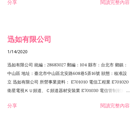
分享
閱讀完整內容
迅如有限公司
1/14/2020
迅如有限公司 統編：28683027 郵編：104 縣市：台北市 鄉鎮：
中山區 地址：臺北市中山區北安路608巷5弄16號 狀態：核准設
立 迅如有限公司 所營事業資料： E701010 電信工程業 E701020
衛星電視ＫＵ頻道、Ｃ頻道器材安裝業 E701030 電信管制射頻器
材裝設工程業 E801010 室內裝潢業 EZ05010 儀器、儀表安裝工
分享
閱讀完整內容
程業 I102010 投資顧問業 I301010 資訊軟體服務業 I301030 電
子資訊供應服務業 F113070 電信器材批發業 F118010 資訊軟體
批發業 F401010 國際貿易業 ZZ99999 除許可業務外，得經營法
令非禁止或限制之業務 F102030 菸酒批發業 F203020 菸酒零售