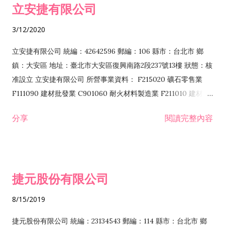
立安捷有限公司
業 F401171 酒類輸入業
3/12/2020
立安捷有限公司 統編：42642596 郵編：106 縣市：台北市 鄉
鎮：大安區 地址：臺北市大安區復興南路2段237號13樓 狀態：核
准設立 立安捷有限公司 所營事業資料： F215020 礦石零售業
F111090 建材批發業 C901060 耐火材料製造業 F211010 建材零
售業 C901070 石材製品製造業 F115020 礦石批發業 C901030
分享
閱讀完整內容
水泥製造業 C901050 水泥及混凝土製品製造業 C901040 預拌混
凝土製造業 E599010 配管工程業 E603110 冷作工程業 E603120
噴砂工程業 E801010 室內裝潢業 E901010 油漆工程業 E903010
防蝕、防銹工程業 EZ99990 其他工程業 F102170 食品什貨批發
捷元股份有限公司
業 F106020 日常用品批發業 F108031 醫療器材批發業 F108040
化粧品批發業 F203010 食品什貨、飲料零售業 F206020 日常用
8/15/2019
品零售業 F208031 醫療器材零售業 F208040 化粧品零售業
F399040 無店面零售業 F399990 其他綜合零售業 F401010 國
捷元股份有限公司 統編：23134543 郵編：114 縣市：台北市 鄉