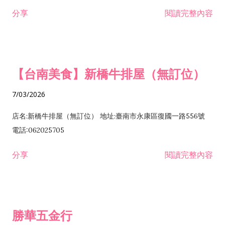
租售業 H701040 特定專業區開發業 H701060 新市鎮、新社區開
分享
閱讀完整內容
發業 H703090 不動產買賣業 H703100 不動產租賃業 I503010
景觀、室內設計業 ZZ99999 除許可業務外，得經營法令非禁止
或限制之業務
【台南美食】新橋牛排屋（無訂位）
7/03/2026
店名:新橋牛排屋（無訂位） 地址:臺南市永康區復國一路556號
電話:062025705
分享
閱讀完整內容
勝華五金行