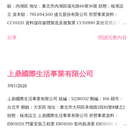
際貿易業 ZZ99999 除許可業務外，得經營法令非禁止或限制之
鎮：內湖區 地址：臺北市內湖區瑞光路66巷36號 狀態：核准設
業務
立 資本額：795,694,500 捷元股份有限公司 所營事業資料：
CC01120 資料儲存媒體製造及複製業 CC01990 其他電機及電子
機械器材製造業 CB01020 事務機器製造業 E601020 電器安裝業
分享
閱讀完整內容
CC01050 資料儲存及處理設備製造業 CC01060 有線通信機械器
材製造業 E605010 電腦設備安裝業 CC01070 無線通信機械器材
製造業 F113020 電器批發業 E701010 電信工程業 CC01080 電
子零組件製造業 CC01110 電腦及其週邊設備製造業 F113050 電
上鼎國際生活事業有限公司
腦及事務性機器設備批發業 F113070 電信器材批發業 F118010
資訊軟體批發業 F119010 電子材料批發業 F213010 電器零售業
7/01/2020
F213030 電腦及事務性機器設備零售業 F213060 電信器材零售
業 F218010 資訊軟體零售業 F219010 電子材料零售業 F399990
上鼎國際生活事業有限公司 統編：52280312 郵編：106 縣市：
其他綜合零售業 F399040 無店面零售業 F401010 國際貿易業
台北市 鄉鎮：大安區 地址：臺北市大同區承德路2段81號8樓之2
F601010 智慧財產權業 G801010 倉儲業 I102010 投資顧問業
狀態：核准設立 上鼎國際生活事業有限公司 所營事業資料：
I103060 管理顧問業 I199990 其他顧問服務業 I105010 藝術品
E801020 門窗安裝工程業 E801010 室內裝潢業 E801030 室內輕
諮詢顧問業 I301010 資訊軟體服務業 I301020 資料處理服務業
鋼架工程業 E801040 玻璃安裝工程業 E801070 廚具、衛浴設備