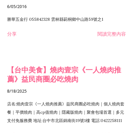
6/05/2016
勝華五金行 055842328 雲林縣莿桐鄉中山路59號之1
分享
閱讀完整內容
【台中美食】燒肉壹宗《一人燒肉推
薦》益民商圈必吃燒肉
8/18/2025
店名:燒肉壹宗《一人燒肉推薦》益民商圈必吃燒肉｜個人燒肉套
餐｜平價燒肉｜高cp值燒肉｜隱藏版燒肉｜聚會包場首選｜多元
支付免服務費 地址:台中市北區錦南街19號1樓 電話:0422258111