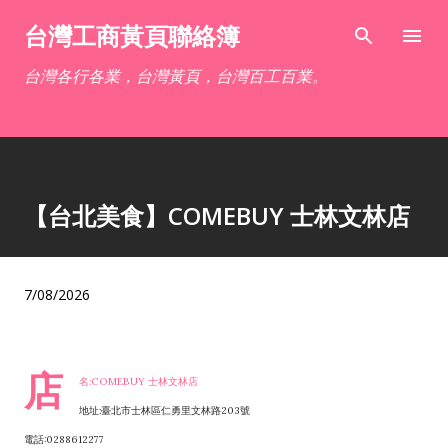
跳到主要內容
台灣工商黃頁聯絡簿
台灣各行各業，台灣黃頁，台灣百工百業。
【台北美食】COMEBUY 士林文林店
7/08/2026
店
名:COMEBUY 士林文林店
地址:臺北市士林區仁勇里文林路203號
電話:0288612277