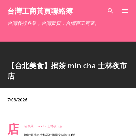
跳到主要內容
台灣工商黃頁聯絡簿
台灣各行各業，台灣黃頁，台灣百工百業。
【台北美食】抿茶 min cha 士林夜市
店
7/08/2026
店
名:抿茶 min cha 士林夜市店
地址:臺北市士林區仁勇里文林路184號