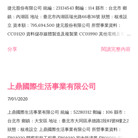
F399040 無店面零售業 F399990 其他綜合零售業 F401010 國
捷元股份有限公司 統編：23134543 郵編：114 縣市：台北市 鄉
際貿易業 ZZ99999 除許可業務外，得經營法令非禁止或限制之
鎮：內湖區 地址：臺北市內湖區瑞光路66巷36號 狀態：核准設
業務
立 資本額：795,694,500 捷元股份有限公司 所營事業資料：
CC01120 資料儲存媒體製造及複製業 CC01990 其他電機及電子
機械器材製造業 CB01020 事務機器製造業 E601020 電器安裝業
分享
閱讀完整內容
CC01050 資料儲存及處理設備製造業 CC01060 有線通信機械器
材製造業 E605010 電腦設備安裝業 CC01070 無線通信機械器材
製造業 F113020 電器批發業 E701010 電信工程業 CC01080 電
子零組件製造業 CC01110 電腦及其週邊設備製造業 F113050 電
上鼎國際生活事業有限公司
腦及事務性機器設備批發業 F113070 電信器材批發業 F118010
資訊軟體批發業 F119010 電子材料批發業 F213010 電器零售業
7/01/2020
F213030 電腦及事務性機器設備零售業 F213060 電信器材零售
業 F218010 資訊軟體零售業 F219010 電子材料零售業 F399990
上鼎國際生活事業有限公司 統編：52280312 郵編：106 縣市：
其他綜合零售業 F399040 無店面零售業 F401010 國際貿易業
台北市 鄉鎮：大安區 地址：臺北市大同區承德路2段81號8樓之2
F601010 智慧財產權業 G801010 倉儲業 I102010 投資顧問業
狀態：核准設立 上鼎國際生活事業有限公司 所營事業資料：
I103060 管理顧問業 I199990 其他顧問服務業 I105010 藝術品