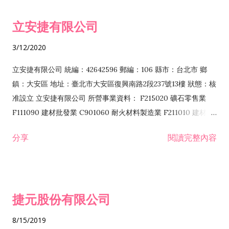
令非禁止或限制之業務 F102030 菸酒批發業 F203020 菸酒零售
立安捷有限公司
業 F401171 酒類輸入業
3/12/2020
立安捷有限公司 統編：42642596 郵編：106 縣市：台北市 鄉
鎮：大安區 地址：臺北市大安區復興南路2段237號13樓 狀態：核
准設立 立安捷有限公司 所營事業資料： F215020 礦石零售業
F111090 建材批發業 C901060 耐火材料製造業 F211010 建材零
售業 C901070 石材製品製造業 F115020 礦石批發業 C901030
分享
閱讀完整內容
水泥製造業 C901050 水泥及混凝土製品製造業 C901040 預拌混
凝土製造業 E599010 配管工程業 E603110 冷作工程業 E603120
噴砂工程業 E801010 室內裝潢業 E901010 油漆工程業 E903010
防蝕、防銹工程業 EZ99990 其他工程業 F102170 食品什貨批發
捷元股份有限公司
業 F106020 日常用品批發業 F108031 醫療器材批發業 F108040
化粧品批發業 F203010 食品什貨、飲料零售業 F206020 日常用
8/15/2019
品零售業 F208031 醫療器材零售業 F208040 化粧品零售業