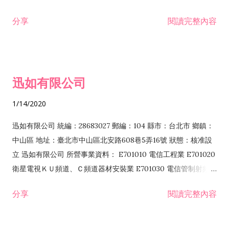
分享
閱讀完整內容
迅如有限公司
1/14/2020
迅如有限公司 統編：28683027 郵編：104 縣市：台北市 鄉鎮：
中山區 地址：臺北市中山區北安路608巷5弄16號 狀態：核准設
立 迅如有限公司 所營事業資料： E701010 電信工程業 E701020
衛星電視ＫＵ頻道、Ｃ頻道器材安裝業 E701030 電信管制射頻器
材裝設工程業 E801010 室內裝潢業 EZ05010 儀器、儀表安裝工
分享
閱讀完整內容
程業 I102010 投資顧問業 I301010 資訊軟體服務業 I301030 電
子資訊供應服務業 F113070 電信器材批發業 F118010 資訊軟體
批發業 F401010 國際貿易業 ZZ99999 除許可業務外，得經營法