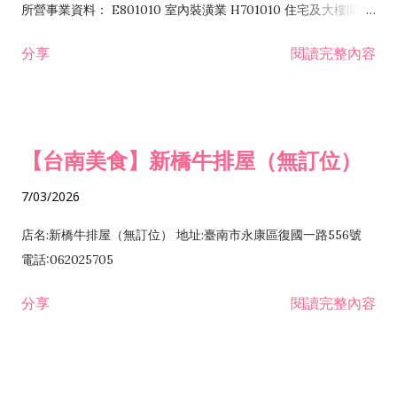
所營事業資料： E801010 室內裝潢業 H701010 住宅及大樓開發
租售業 H701040 特定專業區開發業 H701060 新市鎮、新社區開
分享
閱讀完整內容
發業 H703090 不動產買賣業 H703100 不動產租賃業 I503010
景觀、室內設計業 ZZ99999 除許可業務外，得經營法令非禁止
或限制之業務
【台南美食】新橋牛排屋（無訂位）
7/03/2026
店名:新橋牛排屋（無訂位） 地址:臺南市永康區復國一路556號
電話:062025705
分享
閱讀完整內容