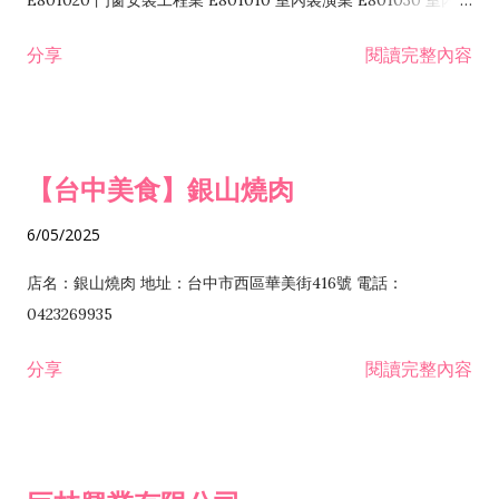
E801020 門窗安裝工程業 E801010 室內裝潢業 E801030 室內輕
諮詢顧問業 I301010 資訊軟體服務業 I301020 資料處理服務業
鋼架工程業 E801040 玻璃安裝工程業 E801070 廚具、衛浴設備
分享
閱讀完整內容
I301030 電子資訊供應服務業 I401010 一般廣告服務業 I501010
安裝工程業 F206020 日常用品零售業 F206040 水器材料零售業
產品設計業 IE01010 電信業務門號代辦業 IZ06010 理貨包裝業
F206060 祭祀用品零售業 F207030 清潔用品零售業 F211010 建
IZ09010 管理系統驗證業 IZ12010 人力派遣業 IZ13010 網路認
材零售業 F213010 電器零售業 F213030 電腦及事務性機器設備
證服務業 IZ15010 市場研究及民意調查業 IZ99990 其他工商服
零售業 F217010 消防安全設備零售業 F218010 資訊軟體零售業
【台中美食】銀山燒肉
務業 J399010 軟體出版業 J601010 藝文服務業 J602010 演藝活
H701010 住宅及大樓開發租售業 H701020 工業廠房開發租售業
動業 J701040 休閒活動場館業 J802010 運動訓練業 JA02010 電
H701050 投資興建公共建設業 H701060 新市鎮、新社區開發業
6/05/2025
器及電子產品修理業 JB01010 會議及展覽服務業 JD01010 工商
H701070 區段徵收及市地重劃代辦業 H701090 都市更新整建維
徵信服務業 JE01010 租賃業 E801010 室內裝潢業 E603010 電
護業 H702010 建築經理業 H703090 不動產買賣業 H703100 不
店名：銀山燒肉 地址：台中市西區華美街416號 電話：
纜安裝工程業 EZ05010 儀器、儀表安裝工程業 F102030 菸酒批
動產租賃業 I103060 管理顧問業 I199990 其他顧問服務業
0423269935
發業 F10...
I301010 資訊軟體服務業 I301020 資料處理服務業 I301030 電子
分享
閱讀完整內容
資訊供應服務業 IF01010 消防安全設備檢修業 JZ99050 仲介服
務業 JZ99990 未分類其他服務業 F201070 花卉零售業 F203010
食品什貨、飲料零售業 F204110 布疋、衣著、鞋、帽、傘、服飾
品零售業 F207200 化學原料零售業 F209060 文教、樂器、育樂