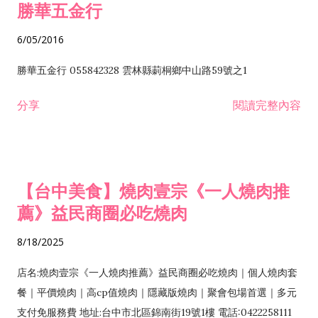
勝華五金行
6/05/2016
勝華五金行 055842328 雲林縣莿桐鄉中山路59號之1
分享
閱讀完整內容
【台中美食】燒肉壹宗《一人燒肉推
薦》益民商圈必吃燒肉
8/18/2025
店名:燒肉壹宗《一人燒肉推薦》益民商圈必吃燒肉｜個人燒肉套
餐｜平價燒肉｜高cp值燒肉｜隱藏版燒肉｜聚會包場首選｜多元
支付免服務費 地址:台中市北區錦南街19號1樓 電話:0422258111