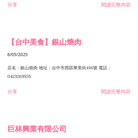
分享
閱讀完整內容
I301030 電子資訊供應服務業 I401010 一般廣告服務業 I501010
安裝工程業 F206020 日常用品零售業 F206040 水器材料零售業
產品設計業 IE01010 電信業務門號代辦業 IZ06010 理貨包裝業
F206060 祭祀用品零售業 F207030 清潔用品零售業 F211010 建
IZ09010 管理系統驗證業 IZ12010 人力派遣業 IZ13010 網路認
材零售業 F213010 電器零售業 F213030 電腦及事務性機器設備
證服務業 IZ15010 市場研究及民意調查業 IZ99990 其他工商服
零售業 F217010 消防安全設備零售業 F218010 資訊軟體零售業
【台中美食】銀山燒肉
務業 J399010 軟體出版業 J601010 藝文服務業 J602010 演藝活
H701010 住宅及大樓開發租售業 H701020 工業廠房開發租售業
動業 J701040 休閒活動場館業 J802010 運動訓練業 JA02010 電
H701050 投資興建公共建設業 H701060 新市鎮、新社區開發業
6/05/2025
器及電子產品修理業 JB01010 會議及展覽服務業 JD01010 工商
H701070 區段徵收及市地重劃代辦業 H701090 都市更新整建維
徵信服務業 JE01010 租賃業 E801010 室內裝潢業 E603010 電
護業 H702010 建築經理業 H703090 不動產買賣業 H703100 不
店名：銀山燒肉 地址：台中市西區華美街416號 電話：
纜安裝工程業 EZ05010 儀器、儀表安裝工程業 F102030 菸酒批
動產租賃業 I103060 管理顧問業 I199990 其他顧問服務業
0423269935
發業 F10...
I301010 資訊軟體服務業 I301020 資料處理服務業 I301030 電子
分享
閱讀完整內容
資訊供應服務業 IF01010 消防安全設備檢修業 JZ99050 仲介服
務業 JZ99990 未分類其他服務業 F201070 花卉零售業 F203010
食品什貨、飲料零售業 F204110 布疋、衣著、鞋、帽、傘、服飾
品零售業 F207200 化學原料零售業 F209060 文教、樂器、育樂
巨林興業有限公司
用品零售業 F215010 首飾及貴金屬零售業 F399040 無店面零售
業 F399990 其他綜合零售業 I301040 第三方支付服務業