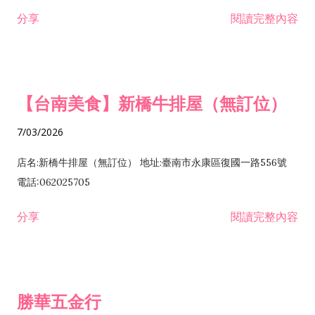
租售業 H701040 特定專業區開發業 H701060 新市鎮、新社區開
分享
閱讀完整內容
發業 H703090 不動產買賣業 H703100 不動產租賃業 I503010
景觀、室內設計業 ZZ99999 除許可業務外，得經營法令非禁止
或限制之業務
【台南美食】新橋牛排屋（無訂位）
7/03/2026
店名:新橋牛排屋（無訂位） 地址:臺南市永康區復國一路556號
電話:062025705
分享
閱讀完整內容
勝華五金行