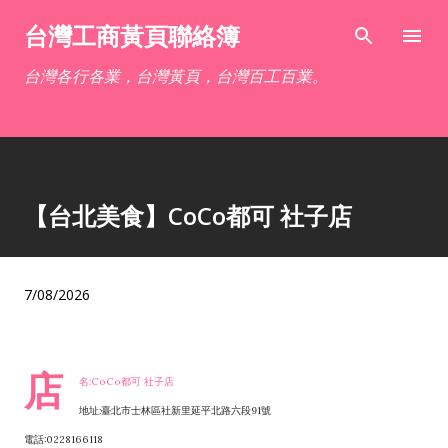
跳到主要內容
台灣工商黃頁聯絡簿
台灣各行各業，台灣黃頁，台灣百工百業。
【台北美食】CoCo都可 社子店
7/08/2026
店
名:CoCo都可 社子店
地址:臺北市士林區社新里延平北路六段91號
電話:0228166118