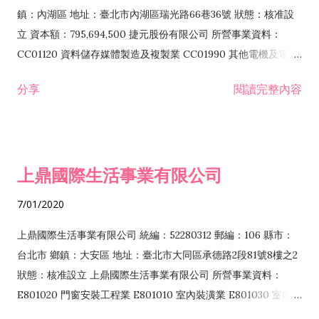
際貿易業 ZZ99999 除許可業務外，得經營法令非禁止或限制之
鎮：內湖區 地址：臺北市內湖區瑞光路66巷36號 狀態：核准設
業務
立 資本額：795,694,500 捷元股份有限公司 所營事業資料：
CC01120 資料儲存媒體製造及複製業 CC01990 其他電機及電子
機械器材製造業 CB01020 事務機器製造業 E601020 電器安裝業
分享
閱讀完整內容
CC01050 資料儲存及處理設備製造業 CC01060 有線通信機械器
材製造業 E605010 電腦設備安裝業 CC01070 無線通信機械器材
製造業 F113020 電器批發業 E701010 電信工程業 CC01080 電
子零組件製造業 CC01110 電腦及其週邊設備製造業 F113050 電
上鼎國際生活事業有限公司
腦及事務性機器設備批發業 F113070 電信器材批發業 F118010
資訊軟體批發業 F119010 電子材料批發業 F213010 電器零售業
7/01/2020
F213030 電腦及事務性機器設備零售業 F213060 電信器材零售
業 F218010 資訊軟體零售業 F219010 電子材料零售業 F399990
上鼎國際生活事業有限公司 統編：52280312 郵編：106 縣市：
其他綜合零售業 F399040 無店面零售業 F401010 國際貿易業
台北市 鄉鎮：大安區 地址：臺北市大同區承德路2段81號8樓之2
F601010 智慧財產權業 G801010 倉儲業 I102010 投資顧問業
狀態：核准設立 上鼎國際生活事業有限公司 所營事業資料：
I103060 管理顧問業 I199990 其他顧問服務業 I105010 藝術品
E801020 門窗安裝工程業 E801010 室內裝潢業 E801030 室內輕
諮詢顧問業 I301010 資訊軟體服務業 I301020 資料處理服務業
鋼架工程業 E801040 玻璃安裝工程業 E801070 廚具、衛浴設備