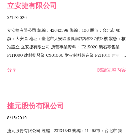
立安捷有限公司
業 F401171 酒類輸入業
3/12/2020
立安捷有限公司 統編：42642596 郵編：106 縣市：台北市 鄉
鎮：大安區 地址：臺北市大安區復興南路2段237號13樓 狀態：核
准設立 立安捷有限公司 所營事業資料： F215020 礦石零售業
F111090 建材批發業 C901060 耐火材料製造業 F211010 建材零
售業 C901070 石材製品製造業 F115020 礦石批發業 C901030
分享
閱讀完整內容
水泥製造業 C901050 水泥及混凝土製品製造業 C901040 預拌混
凝土製造業 E599010 配管工程業 E603110 冷作工程業 E603120
噴砂工程業 E801010 室內裝潢業 E901010 油漆工程業 E903010
防蝕、防銹工程業 EZ99990 其他工程業 F102170 食品什貨批發
捷元股份有限公司
業 F106020 日常用品批發業 F108031 醫療器材批發業 F108040
化粧品批發業 F203010 食品什貨、飲料零售業 F206020 日常用
8/15/2019
品零售業 F208031 醫療器材零售業 F208040 化粧品零售業
F399040 無店面零售業 F399990 其他綜合零售業 F401010 國
捷元股份有限公司 統編：23134543 郵編：114 縣市：台北市 鄉