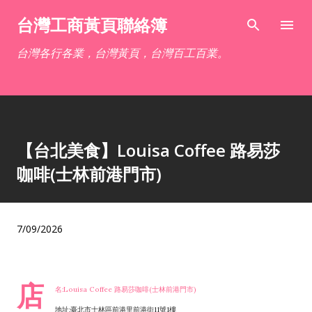
跳到主要內容
台灣工商黃頁聯絡簿
台灣各行各業，台灣黃頁，台灣百工百業。
【台北美食】Louisa Coffee 路易莎
咖啡(士林前港門市)
7/09/2026
店
名:Louisa Coffee 路易莎咖啡(士林前港門市)
地址:臺北市士林區前港里前港街11號1樓