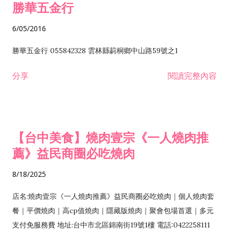
勝華五金行
6/05/2016
勝華五金行 055842328 雲林縣莿桐鄉中山路59號之1
分享
閱讀完整內容
【台中美食】燒肉壹宗《一人燒肉推
薦》益民商圈必吃燒肉
8/18/2025
店名:燒肉壹宗《一人燒肉推薦》益民商圈必吃燒肉｜個人燒肉套
餐｜平價燒肉｜高cp值燒肉｜隱藏版燒肉｜聚會包場首選｜多元
支付免服務費 地址:台中市北區錦南街19號1樓 電話:0422258111