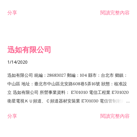
分享
閱讀完整內容
迅如有限公司
1/14/2020
迅如有限公司 統編：28683027 郵編：104 縣市：台北市 鄉鎮：
中山區 地址：臺北市中山區北安路608巷5弄16號 狀態：核准設
立 迅如有限公司 所營事業資料： E701010 電信工程業 E701020
衛星電視ＫＵ頻道、Ｃ頻道器材安裝業 E701030 電信管制射頻器
材裝設工程業 E801010 室內裝潢業 EZ05010 儀器、儀表安裝工
分享
閱讀完整內容
程業 I102010 投資顧問業 I301010 資訊軟體服務業 I301030 電
子資訊供應服務業 F113070 電信器材批發業 F118010 資訊軟體
批發業 F401010 國際貿易業 ZZ99999 除許可業務外，得經營法