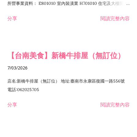
所營事業資料： E801010 室內裝潢業 H701010 住宅及大樓開發
租售業 H701040 特定專業區開發業 H701060 新市鎮、新社區開
分享
閱讀完整內容
發業 H703090 不動產買賣業 H703100 不動產租賃業 I503010
景觀、室內設計業 ZZ99999 除許可業務外，得經營法令非禁止
或限制之業務
【台南美食】新橋牛排屋（無訂位）
7/03/2026
店名:新橋牛排屋（無訂位） 地址:臺南市永康區復國一路556號
電話:062025705
分享
閱讀完整內容