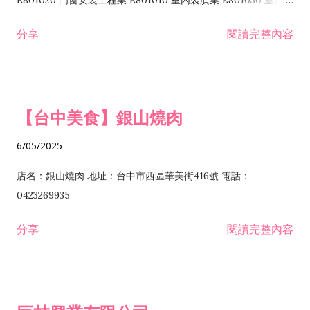
E801020 門窗安裝工程業 E801010 室內裝潢業 E801030 室內輕
諮詢顧問業 I301010 資訊軟體服務業 I301020 資料處理服務業
鋼架工程業 E801040 玻璃安裝工程業 E801070 廚具、衛浴設備
分享
閱讀完整內容
I301030 電子資訊供應服務業 I401010 一般廣告服務業 I501010
安裝工程業 F206020 日常用品零售業 F206040 水器材料零售業
產品設計業 IE01010 電信業務門號代辦業 IZ06010 理貨包裝業
F206060 祭祀用品零售業 F207030 清潔用品零售業 F211010 建
IZ09010 管理系統驗證業 IZ12010 人力派遣業 IZ13010 網路認
材零售業 F213010 電器零售業 F213030 電腦及事務性機器設備
證服務業 IZ15010 市場研究及民意調查業 IZ99990 其他工商服
零售業 F217010 消防安全設備零售業 F218010 資訊軟體零售業
【台中美食】銀山燒肉
務業 J399010 軟體出版業 J601010 藝文服務業 J602010 演藝活
H701010 住宅及大樓開發租售業 H701020 工業廠房開發租售業
動業 J701040 休閒活動場館業 J802010 運動訓練業 JA02010 電
H701050 投資興建公共建設業 H701060 新市鎮、新社區開發業
6/05/2025
器及電子產品修理業 JB01010 會議及展覽服務業 JD01010 工商
H701070 區段徵收及市地重劃代辦業 H701090 都市更新整建維
徵信服務業 JE01010 租賃業 E801010 室內裝潢業 E603010 電
護業 H702010 建築經理業 H703090 不動產買賣業 H703100 不
店名：銀山燒肉 地址：台中市西區華美街416號 電話：
纜安裝工程業 EZ05010 儀器、儀表安裝工程業 F102030 菸酒批
動產租賃業 I103060 管理顧問業 I199990 其他顧問服務業
0423269935
發業 F10...
I301010 資訊軟體服務業 I301020 資料處理服務業 I301030 電子
分享
閱讀完整內容
資訊供應服務業 IF01010 消防安全設備檢修業 JZ99050 仲介服
務業 JZ99990 未分類其他服務業 F201070 花卉零售業 F203010
食品什貨、飲料零售業 F204110 布疋、衣著、鞋、帽、傘、服飾
品零售業 F207200 化學原料零售業 F209060 文教、樂器、育樂