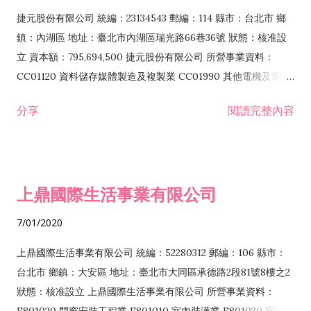
F399040 無店面零售業 F399990 其他綜合零售業 F401010 國
捷元股份有限公司 統編：23134543 郵編：114 縣市：台北市 鄉
際貿易業 ZZ99999 除許可業務外，得經營法令非禁止或限制之
鎮：內湖區 地址：臺北市內湖區瑞光路66巷36號 狀態：核准設
業務
立 資本額：795,694,500 捷元股份有限公司 所營事業資料：
CC01120 資料儲存媒體製造及複製業 CC01990 其他電機及電子
機械器材製造業 CB01020 事務機器製造業 E601020 電器安裝業
分享
閱讀完整內容
CC01050 資料儲存及處理設備製造業 CC01060 有線通信機械器
材製造業 E605010 電腦設備安裝業 CC01070 無線通信機械器材
製造業 F113020 電器批發業 E701010 電信工程業 CC01080 電
子零組件製造業 CC01110 電腦及其週邊設備製造業 F113050 電
上鼎國際生活事業有限公司
腦及事務性機器設備批發業 F113070 電信器材批發業 F118010
資訊軟體批發業 F119010 電子材料批發業 F213010 電器零售業
7/01/2020
F213030 電腦及事務性機器設備零售業 F213060 電信器材零售
業 F218010 資訊軟體零售業 F219010 電子材料零售業 F399990
上鼎國際生活事業有限公司 統編：52280312 郵編：106 縣市：
其他綜合零售業 F399040 無店面零售業 F401010 國際貿易業
台北市 鄉鎮：大安區 地址：臺北市大同區承德路2段81號8樓之2
F601010 智慧財產權業 G801010 倉儲業 I102010 投資顧問業
狀態：核准設立 上鼎國際生活事業有限公司 所營事業資料：
I103060 管理顧問業 I199990 其他顧問服務業 I105010 藝術品