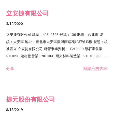
令非禁止或限制之業務 F102030 菸酒批發業 F203020 菸酒零售
立安捷有限公司
業 F401171 酒類輸入業
3/12/2020
立安捷有限公司 統編：42642596 郵編：106 縣市：台北市 鄉
鎮：大安區 地址：臺北市大安區復興南路2段237號13樓 狀態：核
准設立 立安捷有限公司 所營事業資料： F215020 礦石零售業
F111090 建材批發業 C901060 耐火材料製造業 F211010 建材零
售業 C901070 石材製品製造業 F115020 礦石批發業 C901030
分享
閱讀完整內容
水泥製造業 C901050 水泥及混凝土製品製造業 C901040 預拌混
凝土製造業 E599010 配管工程業 E603110 冷作工程業 E603120
噴砂工程業 E801010 室內裝潢業 E901010 油漆工程業 E903010
防蝕、防銹工程業 EZ99990 其他工程業 F102170 食品什貨批發
捷元股份有限公司
業 F106020 日常用品批發業 F108031 醫療器材批發業 F108040
化粧品批發業 F203010 食品什貨、飲料零售業 F206020 日常用
8/15/2019
品零售業 F208031 醫療器材零售業 F208040 化粧品零售業