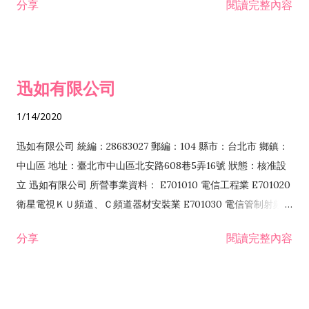
分享
閱讀完整內容
迅如有限公司
1/14/2020
迅如有限公司 統編：28683027 郵編：104 縣市：台北市 鄉鎮：
中山區 地址：臺北市中山區北安路608巷5弄16號 狀態：核准設
立 迅如有限公司 所營事業資料： E701010 電信工程業 E701020
衛星電視ＫＵ頻道、Ｃ頻道器材安裝業 E701030 電信管制射頻器
材裝設工程業 E801010 室內裝潢業 EZ05010 儀器、儀表安裝工
分享
閱讀完整內容
程業 I102010 投資顧問業 I301010 資訊軟體服務業 I301030 電
子資訊供應服務業 F113070 電信器材批發業 F118010 資訊軟體
批發業 F401010 國際貿易業 ZZ99999 除許可業務外，得經營法
令非禁止或限制之業務 F102030 菸酒批發業 F203020 菸酒零售