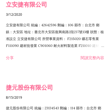
立安捷有限公司
業 F401171 酒類輸入業
3/12/2020
立安捷有限公司 統編：42642596 郵編：106 縣市：台北市 鄉
鎮：大安區 地址：臺北市大安區復興南路2段237號13樓 狀態：核
准設立 立安捷有限公司 所營事業資料： F215020 礦石零售業
F111090 建材批發業 C901060 耐火材料製造業 F211010 建材零
售業 C901070 石材製品製造業 F115020 礦石批發業 C901030
分享
閱讀完整內容
水泥製造業 C901050 水泥及混凝土製品製造業 C901040 預拌混
凝土製造業 E599010 配管工程業 E603110 冷作工程業 E603120
噴砂工程業 E801010 室內裝潢業 E901010 油漆工程業 E903010
防蝕、防銹工程業 EZ99990 其他工程業 F102170 食品什貨批發
捷元股份有限公司
業 F106020 日常用品批發業 F108031 醫療器材批發業 F108040
化粧品批發業 F203010 食品什貨、飲料零售業 F206020 日常用
8/15/2019
品零售業 F208031 醫療器材零售業 F208040 化粧品零售業
F399040 無店面零售業 F399990 其他綜合零售業 F401010 國
捷元股份有限公司 統編：23134543 郵編：114 縣市：台北市 鄉