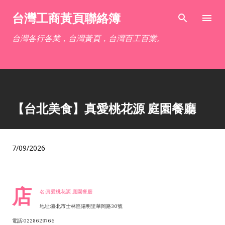
跳到主要內容
台灣工商黃頁聯絡簿
台灣各行各業，台灣黃頁，台灣百工百業。
【台北美食】真愛桃花源 庭園餐廳
7/09/2026
店
名:真愛桃花源 庭園餐廳
地址:臺北市士林區陽明里華岡路30號
電話:0228629766