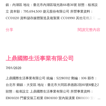
際貿易業 ZZ99999 除許可業務外，得經營法令非禁止或限制之
鎮：內湖區 地址：臺北市內湖區瑞光路66巷36號 狀態：核准設
業務
立 資本額：795,694,500 捷元股份有限公司 所營事業資料：
CC01120 資料儲存媒體製造及複製業 CC01990 其他電機及電子
機械器材製造業 CB01020 事務機器製造業 E601020 電器安裝業
分享
閱讀完整內容
CC01050 資料儲存及處理設備製造業 CC01060 有線通信機械器
材製造業 E605010 電腦設備安裝業 CC01070 無線通信機械器材
製造業 F113020 電器批發業 E701010 電信工程業 CC01080 電
子零組件製造業 CC01110 電腦及其週邊設備製造業 F113050 電
上鼎國際生活事業有限公司
腦及事務性機器設備批發業 F113070 電信器材批發業 F118010
資訊軟體批發業 F119010 電子材料批發業 F213010 電器零售業
7/01/2020
F213030 電腦及事務性機器設備零售業 F213060 電信器材零售
業 F218010 資訊軟體零售業 F219010 電子材料零售業 F399990
上鼎國際生活事業有限公司 統編：52280312 郵編：106 縣市：
其他綜合零售業 F399040 無店面零售業 F401010 國際貿易業
台北市 鄉鎮：大安區 地址：臺北市大同區承德路2段81號8樓之2
F601010 智慧財產權業 G801010 倉儲業 I102010 投資顧問業
狀態：核准設立 上鼎國際生活事業有限公司 所營事業資料：
I103060 管理顧問業 I199990 其他顧問服務業 I105010 藝術品
E801020 門窗安裝工程業 E801010 室內裝潢業 E801030 室內輕
諮詢顧問業 I301010 資訊軟體服務業 I301020 資料處理服務業
鋼架工程業 E801040 玻璃安裝工程業 E801070 廚具、衛浴設備