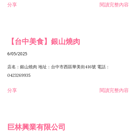
分享
閱讀完整內容
I301030 電子資訊供應服務業 I401010 一般廣告服務業 I501010
安裝工程業 F206020 日常用品零售業 F206040 水器材料零售業
產品設計業 IE01010 電信業務門號代辦業 IZ06010 理貨包裝業
F206060 祭祀用品零售業 F207030 清潔用品零售業 F211010 建
IZ09010 管理系統驗證業 IZ12010 人力派遣業 IZ13010 網路認
材零售業 F213010 電器零售業 F213030 電腦及事務性機器設備
證服務業 IZ15010 市場研究及民意調查業 IZ99990 其他工商服
零售業 F217010 消防安全設備零售業 F218010 資訊軟體零售業
【台中美食】銀山燒肉
務業 J399010 軟體出版業 J601010 藝文服務業 J602010 演藝活
H701010 住宅及大樓開發租售業 H701020 工業廠房開發租售業
動業 J701040 休閒活動場館業 J802010 運動訓練業 JA02010 電
H701050 投資興建公共建設業 H701060 新市鎮、新社區開發業
6/05/2025
器及電子產品修理業 JB01010 會議及展覽服務業 JD01010 工商
H701070 區段徵收及市地重劃代辦業 H701090 都市更新整建維
徵信服務業 JE01010 租賃業 E801010 室內裝潢業 E603010 電
護業 H702010 建築經理業 H703090 不動產買賣業 H703100 不
店名：銀山燒肉 地址：台中市西區華美街416號 電話：
纜安裝工程業 EZ05010 儀器、儀表安裝工程業 F102030 菸酒批
動產租賃業 I103060 管理顧問業 I199990 其他顧問服務業
0423269935
發業 F10...
I301010 資訊軟體服務業 I301020 資料處理服務業 I301030 電子
分享
閱讀完整內容
資訊供應服務業 IF01010 消防安全設備檢修業 JZ99050 仲介服
務業 JZ99990 未分類其他服務業 F201070 花卉零售業 F203010
食品什貨、飲料零售業 F204110 布疋、衣著、鞋、帽、傘、服飾
品零售業 F207200 化學原料零售業 F209060 文教、樂器、育樂
巨林興業有限公司
用品零售業 F215010 首飾及貴金屬零售業 F399040 無店面零售
業 F399990 其他綜合零售業 I301040 第三方支付服務業