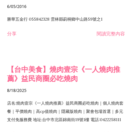
6/05/2016
勝華五金行 055842328 雲林縣莿桐鄉中山路59號之1
分享
閱讀完整內容
【台中美食】燒肉壹宗《一人燒肉推
薦》益民商圈必吃燒肉
8/18/2025
店名:燒肉壹宗《一人燒肉推薦》益民商圈必吃燒肉｜個人燒肉套
餐｜平價燒肉｜高cp值燒肉｜隱藏版燒肉｜聚會包場首選｜多元
支付免服務費 地址:台中市北區錦南街19號1樓 電話:0422258111