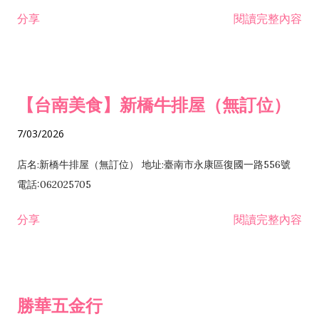
租售業 H701040 特定專業區開發業 H701060 新市鎮、新社區開
分享
閱讀完整內容
發業 H703090 不動產買賣業 H703100 不動產租賃業 I503010
景觀、室內設計業 ZZ99999 除許可業務外，得經營法令非禁止
或限制之業務
【台南美食】新橋牛排屋（無訂位）
7/03/2026
店名:新橋牛排屋（無訂位） 地址:臺南市永康區復國一路556號
電話:062025705
分享
閱讀完整內容
勝華五金行