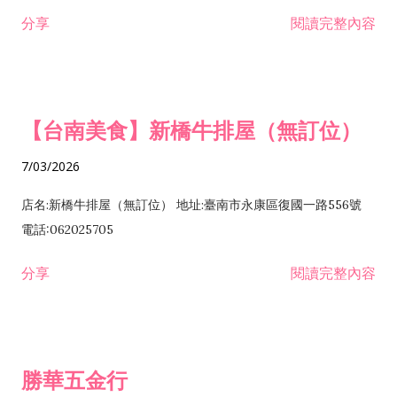
租售業 H701040 特定專業區開發業 H701060 新市鎮、新社區開
分享
閱讀完整內容
發業 H703090 不動產買賣業 H703100 不動產租賃業 I503010
景觀、室內設計業 ZZ99999 除許可業務外，得經營法令非禁止
或限制之業務
【台南美食】新橋牛排屋（無訂位）
7/03/2026
店名:新橋牛排屋（無訂位） 地址:臺南市永康區復國一路556號
電話:062025705
分享
閱讀完整內容
勝華五金行