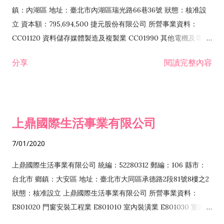
際貿易業 ZZ99999 除許可業務外，得經營法令非禁止或限制之
鎮：內湖區 地址：臺北市內湖區瑞光路66巷36號 狀態：核准設
業務
立 資本額：795,694,500 捷元股份有限公司 所營事業資料：
CC01120 資料儲存媒體製造及複製業 CC01990 其他電機及電子
機械器材製造業 CB01020 事務機器製造業 E601020 電器安裝業
分享
閱讀完整內容
CC01050 資料儲存及處理設備製造業 CC01060 有線通信機械器
材製造業 E605010 電腦設備安裝業 CC01070 無線通信機械器材
製造業 F113020 電器批發業 E701010 電信工程業 CC01080 電
子零組件製造業 CC01110 電腦及其週邊設備製造業 F113050 電
上鼎國際生活事業有限公司
腦及事務性機器設備批發業 F113070 電信器材批發業 F118010
資訊軟體批發業 F119010 電子材料批發業 F213010 電器零售業
7/01/2020
F213030 電腦及事務性機器設備零售業 F213060 電信器材零售
業 F218010 資訊軟體零售業 F219010 電子材料零售業 F399990
上鼎國際生活事業有限公司 統編：52280312 郵編：106 縣市：
其他綜合零售業 F399040 無店面零售業 F401010 國際貿易業
台北市 鄉鎮：大安區 地址：臺北市大同區承德路2段81號8樓之2
F601010 智慧財產權業 G801010 倉儲業 I102010 投資顧問業
狀態：核准設立 上鼎國際生活事業有限公司 所營事業資料：
I103060 管理顧問業 I199990 其他顧問服務業 I105010 藝術品
E801020 門窗安裝工程業 E801010 室內裝潢業 E801030 室內輕
諮詢顧問業 I301010 資訊軟體服務業 I301020 資料處理服務業
鋼架工程業 E801040 玻璃安裝工程業 E801070 廚具、衛浴設備