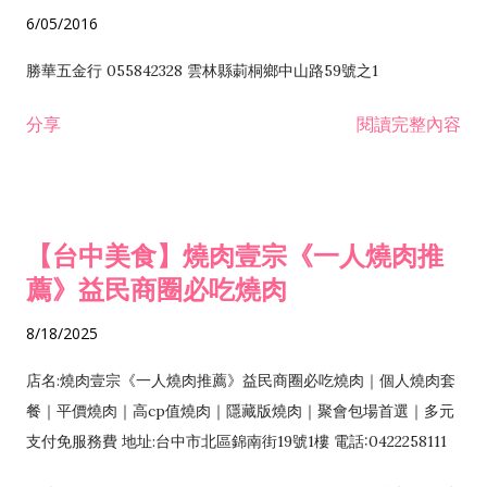
6/05/2016
勝華五金行 055842328 雲林縣莿桐鄉中山路59號之1
分享
閱讀完整內容
【台中美食】燒肉壹宗《一人燒肉推
薦》益民商圈必吃燒肉
8/18/2025
店名:燒肉壹宗《一人燒肉推薦》益民商圈必吃燒肉｜個人燒肉套
餐｜平價燒肉｜高cp值燒肉｜隱藏版燒肉｜聚會包場首選｜多元
支付免服務費 地址:台中市北區錦南街19號1樓 電話:0422258111