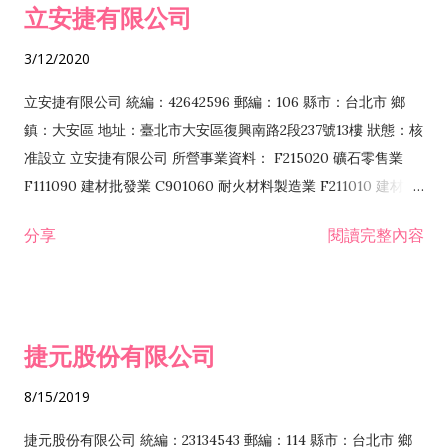
立安捷有限公司
業 F401171 酒類輸入業
3/12/2020
立安捷有限公司 統編：42642596 郵編：106 縣市：台北市 鄉
鎮：大安區 地址：臺北市大安區復興南路2段237號13樓 狀態：核
准設立 立安捷有限公司 所營事業資料： F215020 礦石零售業
F111090 建材批發業 C901060 耐火材料製造業 F211010 建材零
售業 C901070 石材製品製造業 F115020 礦石批發業 C901030
分享
閱讀完整內容
水泥製造業 C901050 水泥及混凝土製品製造業 C901040 預拌混
凝土製造業 E599010 配管工程業 E603110 冷作工程業 E603120
噴砂工程業 E801010 室內裝潢業 E901010 油漆工程業 E903010
防蝕、防銹工程業 EZ99990 其他工程業 F102170 食品什貨批發
捷元股份有限公司
業 F106020 日常用品批發業 F108031 醫療器材批發業 F108040
化粧品批發業 F203010 食品什貨、飲料零售業 F206020 日常用
8/15/2019
品零售業 F208031 醫療器材零售業 F208040 化粧品零售業
F399040 無店面零售業 F399990 其他綜合零售業 F401010 國
捷元股份有限公司 統編：23134543 郵編：114 縣市：台北市 鄉