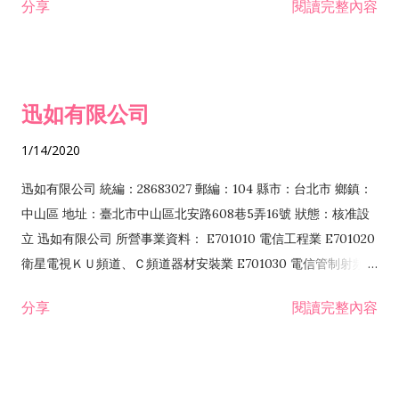
分享
閱讀完整內容
迅如有限公司
1/14/2020
迅如有限公司 統編：28683027 郵編：104 縣市：台北市 鄉鎮：
中山區 地址：臺北市中山區北安路608巷5弄16號 狀態：核准設
立 迅如有限公司 所營事業資料： E701010 電信工程業 E701020
衛星電視ＫＵ頻道、Ｃ頻道器材安裝業 E701030 電信管制射頻器
材裝設工程業 E801010 室內裝潢業 EZ05010 儀器、儀表安裝工
分享
閱讀完整內容
程業 I102010 投資顧問業 I301010 資訊軟體服務業 I301030 電
子資訊供應服務業 F113070 電信器材批發業 F118010 資訊軟體
批發業 F401010 國際貿易業 ZZ99999 除許可業務外，得經營法
令非禁止或限制之業務 F102030 菸酒批發業 F203020 菸酒零售