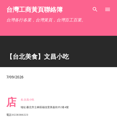
跳到主要內容
台灣工商黃頁聯絡簿
台灣各行各業，台灣黃頁，台灣百工百業。
【台北美食】文昌小吃
7/09/2026
店
名:文昌小吃
地址:臺北市士林區福佳里美崙街152巷4號
電話:0228386223