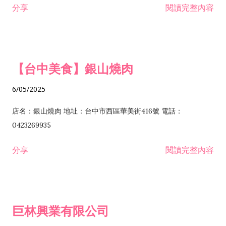
分享
閱讀完整內容
I301030 電子資訊供應服務業 I401010 一般廣告服務業 I501010
安裝工程業 F206020 日常用品零售業 F206040 水器材料零售業
產品設計業 IE01010 電信業務門號代辦業 IZ06010 理貨包裝業
F206060 祭祀用品零售業 F207030 清潔用品零售業 F211010 建
IZ09010 管理系統驗證業 IZ12010 人力派遣業 IZ13010 網路認
材零售業 F213010 電器零售業 F213030 電腦及事務性機器設備
證服務業 IZ15010 市場研究及民意調查業 IZ99990 其他工商服
零售業 F217010 消防安全設備零售業 F218010 資訊軟體零售業
【台中美食】銀山燒肉
務業 J399010 軟體出版業 J601010 藝文服務業 J602010 演藝活
H701010 住宅及大樓開發租售業 H701020 工業廠房開發租售業
動業 J701040 休閒活動場館業 J802010 運動訓練業 JA02010 電
H701050 投資興建公共建設業 H701060 新市鎮、新社區開發業
6/05/2025
器及電子產品修理業 JB01010 會議及展覽服務業 JD01010 工商
H701070 區段徵收及市地重劃代辦業 H701090 都市更新整建維
徵信服務業 JE01010 租賃業 E801010 室內裝潢業 E603010 電
護業 H702010 建築經理業 H703090 不動產買賣業 H703100 不
店名：銀山燒肉 地址：台中市西區華美街416號 電話：
纜安裝工程業 EZ05010 儀器、儀表安裝工程業 F102030 菸酒批
動產租賃業 I103060 管理顧問業 I199990 其他顧問服務業
0423269935
發業 F10...
I301010 資訊軟體服務業 I301020 資料處理服務業 I301030 電子
分享
閱讀完整內容
資訊供應服務業 IF01010 消防安全設備檢修業 JZ99050 仲介服
務業 JZ99990 未分類其他服務業 F201070 花卉零售業 F203010
食品什貨、飲料零售業 F204110 布疋、衣著、鞋、帽、傘、服飾
品零售業 F207200 化學原料零售業 F209060 文教、樂器、育樂
巨林興業有限公司
用品零售業 F215010 首飾及貴金屬零售業 F399040 無店面零售
業 F399990 其他綜合零售業 I301040 第三方支付服務業