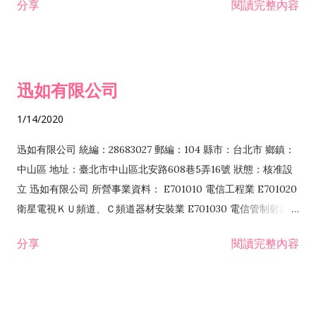
分享
閱讀完整內容
迅如有限公司
1/14/2020
迅如有限公司 統編：28683027 郵編：104 縣市：台北市 鄉鎮：
中山區 地址：臺北市中山區北安路608巷5弄16號 狀態：核准設
立 迅如有限公司 所營事業資料： E701010 電信工程業 E701020
衛星電視ＫＵ頻道、Ｃ頻道器材安裝業 E701030 電信管制射頻器
材裝設工程業 E801010 室內裝潢業 EZ05010 儀器、儀表安裝工
分享
閱讀完整內容
程業 I102010 投資顧問業 I301010 資訊軟體服務業 I301030 電
子資訊供應服務業 F113070 電信器材批發業 F118010 資訊軟體
批發業 F401010 國際貿易業 ZZ99999 除許可業務外，得經營法
令非禁止或限制之業務 F102030 菸酒批發業 F203020 菸酒零售