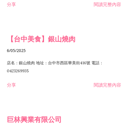
分享
閱讀完整內容
I301030 電子資訊供應服務業 I401010 一般廣告服務業 I501010
安裝工程業 F206020 日常用品零售業 F206040 水器材料零售業
產品設計業 IE01010 電信業務門號代辦業 IZ06010 理貨包裝業
F206060 祭祀用品零售業 F207030 清潔用品零售業 F211010 建
IZ09010 管理系統驗證業 IZ12010 人力派遣業 IZ13010 網路認
材零售業 F213010 電器零售業 F213030 電腦及事務性機器設備
證服務業 IZ15010 市場研究及民意調查業 IZ99990 其他工商服
零售業 F217010 消防安全設備零售業 F218010 資訊軟體零售業
【台中美食】銀山燒肉
務業 J399010 軟體出版業 J601010 藝文服務業 J602010 演藝活
H701010 住宅及大樓開發租售業 H701020 工業廠房開發租售業
動業 J701040 休閒活動場館業 J802010 運動訓練業 JA02010 電
H701050 投資興建公共建設業 H701060 新市鎮、新社區開發業
6/05/2025
器及電子產品修理業 JB01010 會議及展覽服務業 JD01010 工商
H701070 區段徵收及市地重劃代辦業 H701090 都市更新整建維
徵信服務業 JE01010 租賃業 E801010 室內裝潢業 E603010 電
護業 H702010 建築經理業 H703090 不動產買賣業 H703100 不
店名：銀山燒肉 地址：台中市西區華美街416號 電話：
纜安裝工程業 EZ05010 儀器、儀表安裝工程業 F102030 菸酒批
動產租賃業 I103060 管理顧問業 I199990 其他顧問服務業
0423269935
發業 F10...
I301010 資訊軟體服務業 I301020 資料處理服務業 I301030 電子
分享
閱讀完整內容
資訊供應服務業 IF01010 消防安全設備檢修業 JZ99050 仲介服
務業 JZ99990 未分類其他服務業 F201070 花卉零售業 F203010
食品什貨、飲料零售業 F204110 布疋、衣著、鞋、帽、傘、服飾
品零售業 F207200 化學原料零售業 F209060 文教、樂器、育樂
巨林興業有限公司
用品零售業 F215010 首飾及貴金屬零售業 F399040 無店面零售
業 F399990 其他綜合零售業 I301040 第三方支付服務業