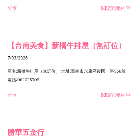
租售業 H701040 特定專業區開發業 H701060 新市鎮、新社區開
分享
閱讀完整內容
發業 H703090 不動產買賣業 H703100 不動產租賃業 I503010
景觀、室內設計業 ZZ99999 除許可業務外，得經營法令非禁止
或限制之業務
【台南美食】新橋牛排屋（無訂位）
7/03/2026
店名:新橋牛排屋（無訂位） 地址:臺南市永康區復國一路556號
電話:062025705
分享
閱讀完整內容
勝華五金行