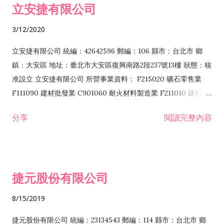
立安捷有限公司
業 F401171 酒類輸入業
3/12/2020
立安捷有限公司 統編：42642596 郵編：106 縣市：台北市 鄉
鎮：大安區 地址：臺北市大安區復興南路2段237號13樓 狀態：核
准設立 立安捷有限公司 所營事業資料： F215020 礦石零售業
F111090 建材批發業 C901060 耐火材料製造業 F211010 建材零
售業 C901070 石材製品製造業 F115020 礦石批發業 C901030
分享
閱讀完整內容
水泥製造業 C901050 水泥及混凝土製品製造業 C901040 預拌混
凝土製造業 E599010 配管工程業 E603110 冷作工程業 E603120
噴砂工程業 E801010 室內裝潢業 E901010 油漆工程業 E903010
防蝕、防銹工程業 EZ99990 其他工程業 F102170 食品什貨批發
捷元股份有限公司
業 F106020 日常用品批發業 F108031 醫療器材批發業 F108040
化粧品批發業 F203010 食品什貨、飲料零售業 F206020 日常用
8/15/2019
品零售業 F208031 醫療器材零售業 F208040 化粧品零售業
F399040 無店面零售業 F399990 其他綜合零售業 F401010 國
捷元股份有限公司 統編：23134543 郵編：114 縣市：台北市 鄉