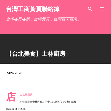
跳到主要內容
台灣工商黃頁聯絡簿
台灣各行各業，台灣黃頁，台灣百工百業。
【台北美食】士林廚房
7/09/2026
店
名:士林廚房
地址:臺北市士林區福林里中山北路五段470巷8號1樓
電話:0288612389