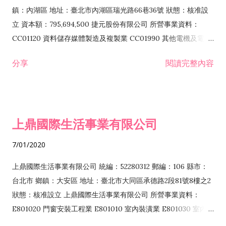
際貿易業 ZZ99999 除許可業務外，得經營法令非禁止或限制之
鎮：內湖區 地址：臺北市內湖區瑞光路66巷36號 狀態：核准設
業務
立 資本額：795,694,500 捷元股份有限公司 所營事業資料：
CC01120 資料儲存媒體製造及複製業 CC01990 其他電機及電子
機械器材製造業 CB01020 事務機器製造業 E601020 電器安裝業
分享
閱讀完整內容
CC01050 資料儲存及處理設備製造業 CC01060 有線通信機械器
材製造業 E605010 電腦設備安裝業 CC01070 無線通信機械器材
製造業 F113020 電器批發業 E701010 電信工程業 CC01080 電
子零組件製造業 CC01110 電腦及其週邊設備製造業 F113050 電
上鼎國際生活事業有限公司
腦及事務性機器設備批發業 F113070 電信器材批發業 F118010
資訊軟體批發業 F119010 電子材料批發業 F213010 電器零售業
7/01/2020
F213030 電腦及事務性機器設備零售業 F213060 電信器材零售
業 F218010 資訊軟體零售業 F219010 電子材料零售業 F399990
上鼎國際生活事業有限公司 統編：52280312 郵編：106 縣市：
其他綜合零售業 F399040 無店面零售業 F401010 國際貿易業
台北市 鄉鎮：大安區 地址：臺北市大同區承德路2段81號8樓之2
F601010 智慧財產權業 G801010 倉儲業 I102010 投資顧問業
狀態：核准設立 上鼎國際生活事業有限公司 所營事業資料：
I103060 管理顧問業 I199990 其他顧問服務業 I105010 藝術品
E801020 門窗安裝工程業 E801010 室內裝潢業 E801030 室內輕
諮詢顧問業 I301010 資訊軟體服務業 I301020 資料處理服務業
鋼架工程業 E801040 玻璃安裝工程業 E801070 廚具、衛浴設備