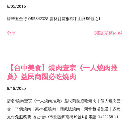
6/05/2016
勝華五金行 055842328 雲林縣莿桐鄉中山路59號之1
分享
閱讀完整內容
【台中美食】燒肉壹宗《一人燒肉推
薦》益民商圈必吃燒肉
8/18/2025
店名:燒肉壹宗《一人燒肉推薦》益民商圈必吃燒肉｜個人燒肉套
餐｜平價燒肉｜高cp值燒肉｜隱藏版燒肉｜聚會包場首選｜多元
支付免服務費 地址:台中市北區錦南街19號1樓 電話:0422258111