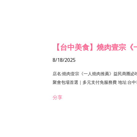
【台中美食】燒肉壹宗《
8/18/2025
店名:燒肉壹宗《一人燒肉推薦》益民商圈必
聚會包場首選｜多元支付免服務費 地址:台中市北區
分享