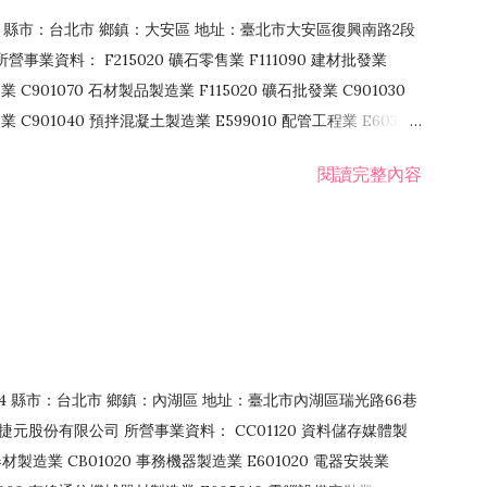
106 縣市：台北市 鄉鎮：大安區 地址：臺北市大安區復興南路2段
營事業資料： F215020 礦石零售業 F111090 建材批發業
業 C901070 石材製品製造業 F115020 礦石批發業 C901030
C901040 預拌混凝土製造業 E599010 配管工程業 E603110
 室內裝潢業 E901010 油漆工程業 E903010 防蝕、防銹工程業
閱讀完整內容
發業 F106020 日常用品批發業 F108031 醫療器材批發業
貨、飲料零售業 F206020 日常用品零售業 F208031 醫療器材零售
面零售業 F399990 其他綜合零售業 F401010 國際貿易業
止或限制之業務
：114 縣市：台北市 鄉鎮：內湖區 地址：臺北市內湖區瑞光路66巷
00 捷元股份有限公司 所營事業資料： CC01120 資料儲存媒體製
製造業 CB01020 事務機器製造業 E601020 電器安裝業