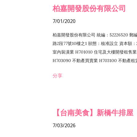
柏嘉開發股份有限公司
7/01/2020
柏嘉開發股份有限公司 統編：52226520 
路2段77號10樓之1 狀態：核准設立 資本額：2
室內裝潢業 H701010 住宅及大樓開發租售業 
H703090 不動產買賣業 H703100 不動產
營法令非禁止或限制之業務
分享
【台南美食】新橋牛排屋
7/03/2026