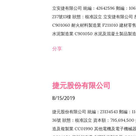
立安捷有限公司 統編：42642596 郵編：
237號13樓 狀態：核准設立 立安捷有限公司 所
C901060 耐火材料製造業 F211010 建材零售
水泥製造業 C901050 水泥及混凝土製品製造業 
冷作工程業 E603120 噴砂工程業 E801010
分享
EZ99990 其他工程業 F102170 食品什貨批
F108040 化粧品批發業 F203010 食品什
業 F208040 化粧品零售業 F399040 無店
ZZ99999 除許可業務外，得經營法令非禁
捷元股份有限公司
8/15/2019
捷元股份有限公司 統編：23134543 郵編
36號 狀態：核准設立 資本額：795,694,5
造及複製業 CC01990 其他電機及電子機械器材