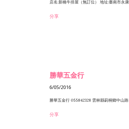
店名:新橋牛排屋（無訂位） 地址:臺南市永康區復
分享
勝華五金行
6/05/2016
勝華五金行 055842328 雲林縣莿桐鄉中山路
分享