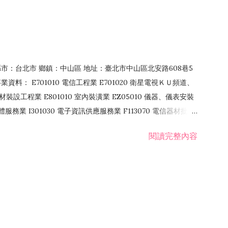
4 縣市：台北市 鄉鎮：中山區 地址：臺北市中山區北安路608巷5
資料： E701010 電信工程業 E701020 衛星電視ＫＵ頻道、
裝設工程業 E801010 室內裝潢業 EZ05010 儀器、儀表安裝
訊軟體服務業 I301030 電子資訊供應服務業 F113070 電信器材批發
 國際貿易業 ZZ99999 除許可業務外，得經營法令非禁止或限制之業
閱讀完整內容
業 F401171 酒類輸入業