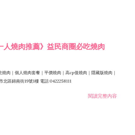
一人燒肉推薦》益民商圈必吃燒肉
吃燒肉｜個人燒肉套餐｜平價燒肉｜高cp值燒肉｜隱藏版燒肉｜
錦南街19號1樓 電話:0422258111
閱讀完整內容