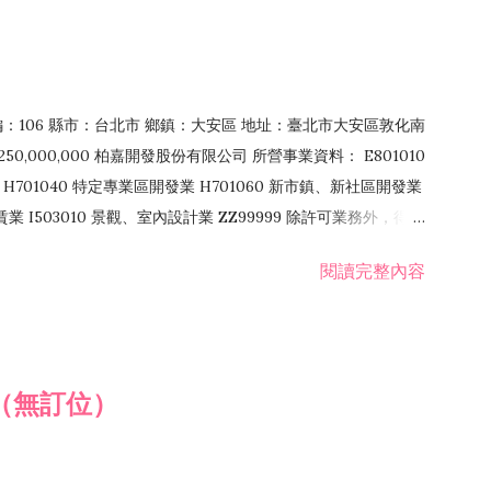
郵編：106 縣市：台北市 鄉鎮：大安區 地址：臺北市大安區敦化南
50,000,000 柏嘉開發股份有限公司 所營事業資料： E801010
H701040 特定專業區開發業 H701060 新市鎮、新社區開發業
租賃業 I503010 景觀、室內設計業 ZZ99999 除許可業務外，得經
閱讀完整內容
（無訂位）