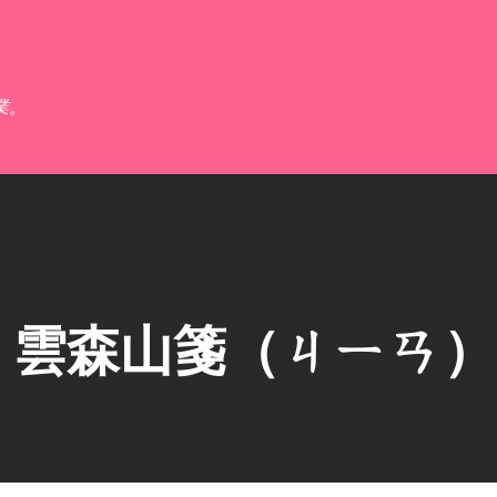
跳到主要內容
業。
】雲森山箋（ㄐㄧㄢ）