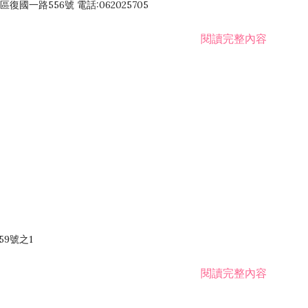
國一路556號 電話:062025705
閱讀完整內容
59號之1
閱讀完整內容