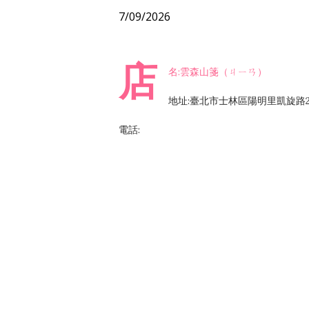
7/09/2026
店
名:雲森山箋（ㄐㄧㄢ）
地址:臺北市士林區陽明里凱旋路2
電話: