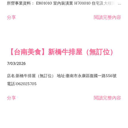
所營事業資料： E801010 室內裝潢業 H701010 住宅及大樓開發
租售業 H701040 特定專業區開發業 H701060 新市鎮、新社區開
分享
閱讀完整內容
發業 H703090 不動產買賣業 H703100 不動產租賃業 I503010
景觀、室內設計業 ZZ99999 除許可業務外，得經營法令非禁止
或限制之業務
【台南美食】新橋牛排屋（無訂位）
7/03/2026
店名:新橋牛排屋（無訂位） 地址:臺南市永康區復國一路556號
電話:062025705
分享
閱讀完整內容