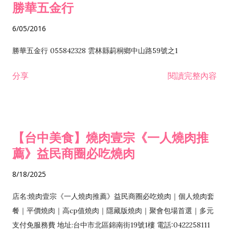
勝華五金行
6/05/2016
勝華五金行 055842328 雲林縣莿桐鄉中山路59號之1
分享
閱讀完整內容
【台中美食】燒肉壹宗《一人燒肉推
薦》益民商圈必吃燒肉
8/18/2025
店名:燒肉壹宗《一人燒肉推薦》益民商圈必吃燒肉｜個人燒肉套
餐｜平價燒肉｜高cp值燒肉｜隱藏版燒肉｜聚會包場首選｜多元
支付免服務費 地址:台中市北區錦南街19號1樓 電話:0422258111