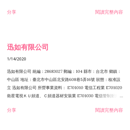
分享
閱讀完整內容
迅如有限公司
1/14/2020
迅如有限公司 統編：28683027 郵編：104 縣市：台北市 鄉鎮：
中山區 地址：臺北市中山區北安路608巷5弄16號 狀態：核准設
立 迅如有限公司 所營事業資料： E701010 電信工程業 E701020
衛星電視ＫＵ頻道、Ｃ頻道器材安裝業 E701030 電信管制射頻器
材裝設工程業 E801010 室內裝潢業 EZ05010 儀器、儀表安裝工
分享
閱讀完整內容
程業 I102010 投資顧問業 I301010 資訊軟體服務業 I301030 電
子資訊供應服務業 F113070 電信器材批發業 F118010 資訊軟體
批發業 F401010 國際貿易業 ZZ99999 除許可業務外，得經營法