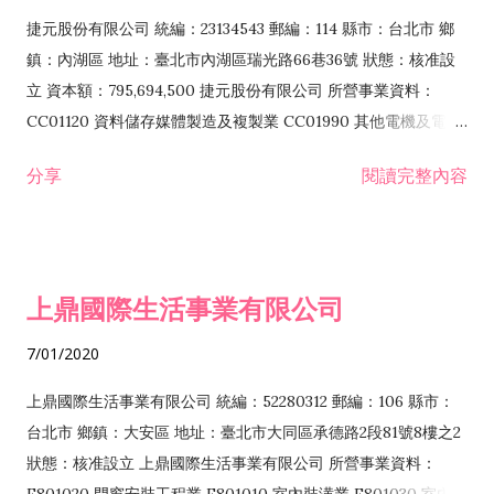
F399040 無店面零售業 F399990 其他綜合零售業 F401010 國
捷元股份有限公司 統編：23134543 郵編：114 縣市：台北市 鄉
際貿易業 ZZ99999 除許可業務外，得經營法令非禁止或限制之
鎮：內湖區 地址：臺北市內湖區瑞光路66巷36號 狀態：核准設
業務
立 資本額：795,694,500 捷元股份有限公司 所營事業資料：
CC01120 資料儲存媒體製造及複製業 CC01990 其他電機及電子
機械器材製造業 CB01020 事務機器製造業 E601020 電器安裝業
分享
閱讀完整內容
CC01050 資料儲存及處理設備製造業 CC01060 有線通信機械器
材製造業 E605010 電腦設備安裝業 CC01070 無線通信機械器材
製造業 F113020 電器批發業 E701010 電信工程業 CC01080 電
子零組件製造業 CC01110 電腦及其週邊設備製造業 F113050 電
上鼎國際生活事業有限公司
腦及事務性機器設備批發業 F113070 電信器材批發業 F118010
資訊軟體批發業 F119010 電子材料批發業 F213010 電器零售業
7/01/2020
F213030 電腦及事務性機器設備零售業 F213060 電信器材零售
業 F218010 資訊軟體零售業 F219010 電子材料零售業 F399990
上鼎國際生活事業有限公司 統編：52280312 郵編：106 縣市：
其他綜合零售業 F399040 無店面零售業 F401010 國際貿易業
台北市 鄉鎮：大安區 地址：臺北市大同區承德路2段81號8樓之2
F601010 智慧財產權業 G801010 倉儲業 I102010 投資顧問業
狀態：核准設立 上鼎國際生活事業有限公司 所營事業資料：
I103060 管理顧問業 I199990 其他顧問服務業 I105010 藝術品