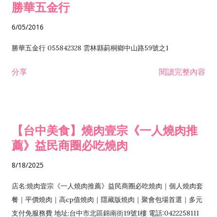
勝華五金行
6/05/2016
勝華五金行 055842328 雲林縣莿桐鄉中山路59號之1
分享
閱讀完整內容
【台中美食】燒肉壹宗《一人燒肉推
薦》益民商圈必吃燒肉
8/18/2025
店名:燒肉壹宗《一人燒肉推薦》益民商圈必吃燒肉｜個人燒肉套
餐｜平價燒肉｜高cp值燒肉｜隱藏版燒肉｜聚會包場首選｜多元
支付免服務費 地址:台中市北區錦南街19號1樓 電話:0422258111