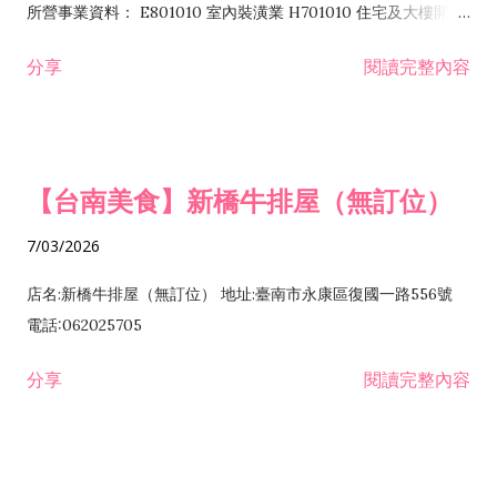
所營事業資料： E801010 室內裝潢業 H701010 住宅及大樓開發
租售業 H701040 特定專業區開發業 H701060 新市鎮、新社區開
分享
閱讀完整內容
發業 H703090 不動產買賣業 H703100 不動產租賃業 I503010
景觀、室內設計業 ZZ99999 除許可業務外，得經營法令非禁止
或限制之業務
【台南美食】新橋牛排屋（無訂位）
7/03/2026
店名:新橋牛排屋（無訂位） 地址:臺南市永康區復國一路556號
電話:062025705
分享
閱讀完整內容