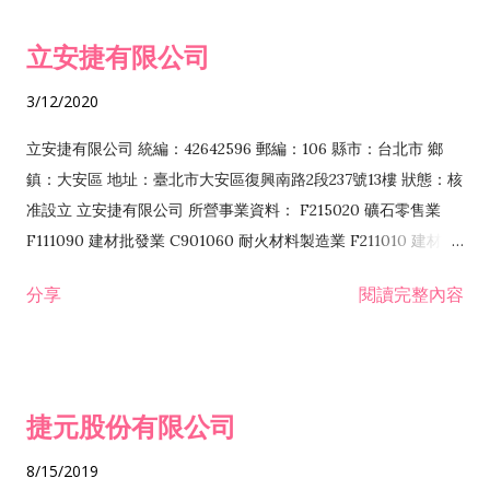
令非禁止或限制之業務 F102030 菸酒批發業 F203020 菸酒零售
立安捷有限公司
業 F401171 酒類輸入業
3/12/2020
立安捷有限公司 統編：42642596 郵編：106 縣市：台北市 鄉
鎮：大安區 地址：臺北市大安區復興南路2段237號13樓 狀態：核
准設立 立安捷有限公司 所營事業資料： F215020 礦石零售業
F111090 建材批發業 C901060 耐火材料製造業 F211010 建材零
售業 C901070 石材製品製造業 F115020 礦石批發業 C901030
分享
閱讀完整內容
水泥製造業 C901050 水泥及混凝土製品製造業 C901040 預拌混
凝土製造業 E599010 配管工程業 E603110 冷作工程業 E603120
噴砂工程業 E801010 室內裝潢業 E901010 油漆工程業 E903010
防蝕、防銹工程業 EZ99990 其他工程業 F102170 食品什貨批發
捷元股份有限公司
業 F106020 日常用品批發業 F108031 醫療器材批發業 F108040
化粧品批發業 F203010 食品什貨、飲料零售業 F206020 日常用
8/15/2019
品零售業 F208031 醫療器材零售業 F208040 化粧品零售業