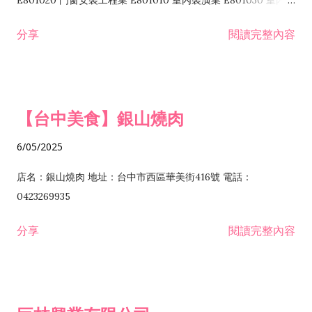
E801020 門窗安裝工程業 E801010 室內裝潢業 E801030 室內輕
諮詢顧問業 I301010 資訊軟體服務業 I301020 資料處理服務業
鋼架工程業 E801040 玻璃安裝工程業 E801070 廚具、衛浴設備
分享
閱讀完整內容
I301030 電子資訊供應服務業 I401010 一般廣告服務業 I501010
安裝工程業 F206020 日常用品零售業 F206040 水器材料零售業
產品設計業 IE01010 電信業務門號代辦業 IZ06010 理貨包裝業
F206060 祭祀用品零售業 F207030 清潔用品零售業 F211010 建
IZ09010 管理系統驗證業 IZ12010 人力派遣業 IZ13010 網路認
材零售業 F213010 電器零售業 F213030 電腦及事務性機器設備
證服務業 IZ15010 市場研究及民意調查業 IZ99990 其他工商服
零售業 F217010 消防安全設備零售業 F218010 資訊軟體零售業
【台中美食】銀山燒肉
務業 J399010 軟體出版業 J601010 藝文服務業 J602010 演藝活
H701010 住宅及大樓開發租售業 H701020 工業廠房開發租售業
動業 J701040 休閒活動場館業 J802010 運動訓練業 JA02010 電
H701050 投資興建公共建設業 H701060 新市鎮、新社區開發業
6/05/2025
器及電子產品修理業 JB01010 會議及展覽服務業 JD01010 工商
H701070 區段徵收及市地重劃代辦業 H701090 都市更新整建維
徵信服務業 JE01010 租賃業 E801010 室內裝潢業 E603010 電
護業 H702010 建築經理業 H703090 不動產買賣業 H703100 不
店名：銀山燒肉 地址：台中市西區華美街416號 電話：
纜安裝工程業 EZ05010 儀器、儀表安裝工程業 F102030 菸酒批
動產租賃業 I103060 管理顧問業 I199990 其他顧問服務業
0423269935
發業 F10...
I301010 資訊軟體服務業 I301020 資料處理服務業 I301030 電子
分享
閱讀完整內容
資訊供應服務業 IF01010 消防安全設備檢修業 JZ99050 仲介服
務業 JZ99990 未分類其他服務業 F201070 花卉零售業 F203010
食品什貨、飲料零售業 F204110 布疋、衣著、鞋、帽、傘、服飾
品零售業 F207200 化學原料零售業 F209060 文教、樂器、育樂