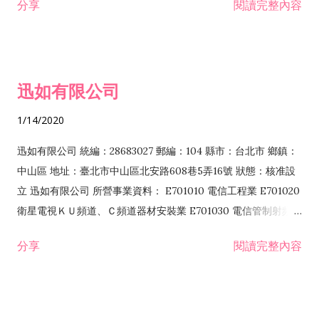
分享
閱讀完整內容
迅如有限公司
1/14/2020
迅如有限公司 統編：28683027 郵編：104 縣市：台北市 鄉鎮：
中山區 地址：臺北市中山區北安路608巷5弄16號 狀態：核准設
立 迅如有限公司 所營事業資料： E701010 電信工程業 E701020
衛星電視ＫＵ頻道、Ｃ頻道器材安裝業 E701030 電信管制射頻器
材裝設工程業 E801010 室內裝潢業 EZ05010 儀器、儀表安裝工
分享
閱讀完整內容
程業 I102010 投資顧問業 I301010 資訊軟體服務業 I301030 電
子資訊供應服務業 F113070 電信器材批發業 F118010 資訊軟體
批發業 F401010 國際貿易業 ZZ99999 除許可業務外，得經營法
令非禁止或限制之業務 F102030 菸酒批發業 F203020 菸酒零售