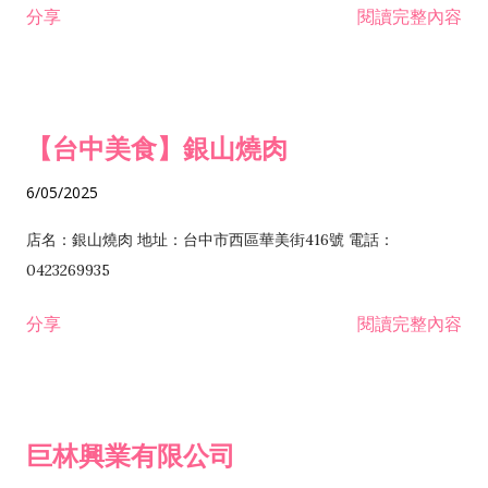
分享
閱讀完整內容
I301030 電子資訊供應服務業 I401010 一般廣告服務業 I501010
安裝工程業 F206020 日常用品零售業 F206040 水器材料零售業
產品設計業 IE01010 電信業務門號代辦業 IZ06010 理貨包裝業
F206060 祭祀用品零售業 F207030 清潔用品零售業 F211010 建
IZ09010 管理系統驗證業 IZ12010 人力派遣業 IZ13010 網路認
材零售業 F213010 電器零售業 F213030 電腦及事務性機器設備
證服務業 IZ15010 市場研究及民意調查業 IZ99990 其他工商服
零售業 F217010 消防安全設備零售業 F218010 資訊軟體零售業
【台中美食】銀山燒肉
務業 J399010 軟體出版業 J601010 藝文服務業 J602010 演藝活
H701010 住宅及大樓開發租售業 H701020 工業廠房開發租售業
動業 J701040 休閒活動場館業 J802010 運動訓練業 JA02010 電
H701050 投資興建公共建設業 H701060 新市鎮、新社區開發業
6/05/2025
器及電子產品修理業 JB01010 會議及展覽服務業 JD01010 工商
H701070 區段徵收及市地重劃代辦業 H701090 都市更新整建維
徵信服務業 JE01010 租賃業 E801010 室內裝潢業 E603010 電
護業 H702010 建築經理業 H703090 不動產買賣業 H703100 不
店名：銀山燒肉 地址：台中市西區華美街416號 電話：
纜安裝工程業 EZ05010 儀器、儀表安裝工程業 F102030 菸酒批
動產租賃業 I103060 管理顧問業 I199990 其他顧問服務業
0423269935
發業 F10...
I301010 資訊軟體服務業 I301020 資料處理服務業 I301030 電子
分享
閱讀完整內容
資訊供應服務業 IF01010 消防安全設備檢修業 JZ99050 仲介服
務業 JZ99990 未分類其他服務業 F201070 花卉零售業 F203010
食品什貨、飲料零售業 F204110 布疋、衣著、鞋、帽、傘、服飾
品零售業 F207200 化學原料零售業 F209060 文教、樂器、育樂
巨林興業有限公司
用品零售業 F215010 首飾及貴金屬零售業 F399040 無店面零售
業 F399990 其他綜合零售業 I301040 第三方支付服務業