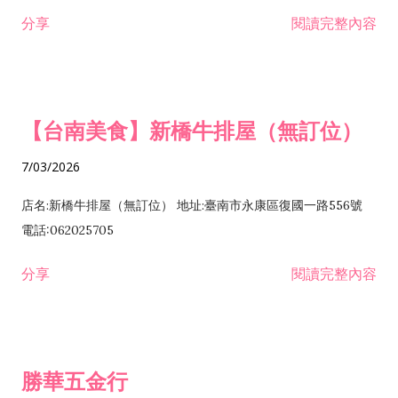
租售業 H701040 特定專業區開發業 H701060 新市鎮、新社區開
分享
閱讀完整內容
發業 H703090 不動產買賣業 H703100 不動產租賃業 I503010
景觀、室內設計業 ZZ99999 除許可業務外，得經營法令非禁止
或限制之業務
【台南美食】新橋牛排屋（無訂位）
7/03/2026
店名:新橋牛排屋（無訂位） 地址:臺南市永康區復國一路556號
電話:062025705
分享
閱讀完整內容
勝華五金行