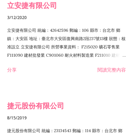
立安捷有限公司
業 F401171 酒類輸入業
3/12/2020
立安捷有限公司 統編：42642596 郵編：106 縣市：台北市 鄉
鎮：大安區 地址：臺北市大安區復興南路2段237號13樓 狀態：核
准設立 立安捷有限公司 所營事業資料： F215020 礦石零售業
F111090 建材批發業 C901060 耐火材料製造業 F211010 建材零
售業 C901070 石材製品製造業 F115020 礦石批發業 C901030
分享
閱讀完整內容
水泥製造業 C901050 水泥及混凝土製品製造業 C901040 預拌混
凝土製造業 E599010 配管工程業 E603110 冷作工程業 E603120
噴砂工程業 E801010 室內裝潢業 E901010 油漆工程業 E903010
防蝕、防銹工程業 EZ99990 其他工程業 F102170 食品什貨批發
捷元股份有限公司
業 F106020 日常用品批發業 F108031 醫療器材批發業 F108040
化粧品批發業 F203010 食品什貨、飲料零售業 F206020 日常用
8/15/2019
品零售業 F208031 醫療器材零售業 F208040 化粧品零售業
F399040 無店面零售業 F399990 其他綜合零售業 F401010 國
捷元股份有限公司 統編：23134543 郵編：114 縣市：台北市 鄉