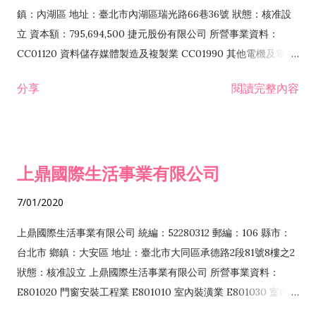
際貿易業 ZZ99999 除許可業務外，得經營法令非禁止或限制之
鎮：內湖區 地址：臺北市內湖區瑞光路66巷36號 狀態：核准設
業務
立 資本額：795,694,500 捷元股份有限公司 所營事業資料：
CC01120 資料儲存媒體製造及複製業 CC01990 其他電機及電子
機械器材製造業 CB01020 事務機器製造業 E601020 電器安裝業
分享
閱讀完整內容
CC01050 資料儲存及處理設備製造業 CC01060 有線通信機械器
材製造業 E605010 電腦設備安裝業 CC01070 無線通信機械器材
製造業 F113020 電器批發業 E701010 電信工程業 CC01080 電
子零組件製造業 CC01110 電腦及其週邊設備製造業 F113050 電
上鼎國際生活事業有限公司
腦及事務性機器設備批發業 F113070 電信器材批發業 F118010
資訊軟體批發業 F119010 電子材料批發業 F213010 電器零售業
7/01/2020
F213030 電腦及事務性機器設備零售業 F213060 電信器材零售
業 F218010 資訊軟體零售業 F219010 電子材料零售業 F399990
上鼎國際生活事業有限公司 統編：52280312 郵編：106 縣市：
其他綜合零售業 F399040 無店面零售業 F401010 國際貿易業
台北市 鄉鎮：大安區 地址：臺北市大同區承德路2段81號8樓之2
F601010 智慧財產權業 G801010 倉儲業 I102010 投資顧問業
狀態：核准設立 上鼎國際生活事業有限公司 所營事業資料：
I103060 管理顧問業 I199990 其他顧問服務業 I105010 藝術品
E801020 門窗安裝工程業 E801010 室內裝潢業 E801030 室內輕
諮詢顧問業 I301010 資訊軟體服務業 I301020 資料處理服務業
鋼架工程業 E801040 玻璃安裝工程業 E801070 廚具、衛浴設備