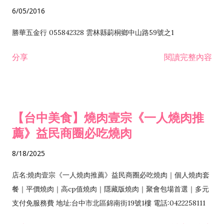
6/05/2016
勝華五金行 055842328 雲林縣莿桐鄉中山路59號之1
分享
閱讀完整內容
【台中美食】燒肉壹宗《一人燒肉推
薦》益民商圈必吃燒肉
8/18/2025
店名:燒肉壹宗《一人燒肉推薦》益民商圈必吃燒肉｜個人燒肉套
餐｜平價燒肉｜高cp值燒肉｜隱藏版燒肉｜聚會包場首選｜多元
支付免服務費 地址:台中市北區錦南街19號1樓 電話:0422258111