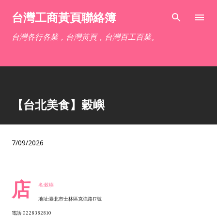
跳到主要內容
台灣工商黃頁聯絡簿
台灣各行各業，台灣黃頁，台灣百工百業。
【台北美食】穀嶼
7/09/2026
店
名:穀嶼
地址:臺北市士林區克強路17號
電話:0228382810