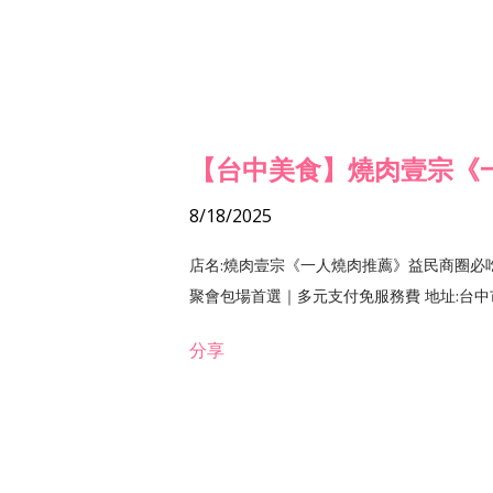
【台中美食】燒肉壹宗《
8/18/2025
店名:燒肉壹宗《一人燒肉推薦》益民商圈必
聚會包場首選｜多元支付免服務費 地址:台中市北區
分享