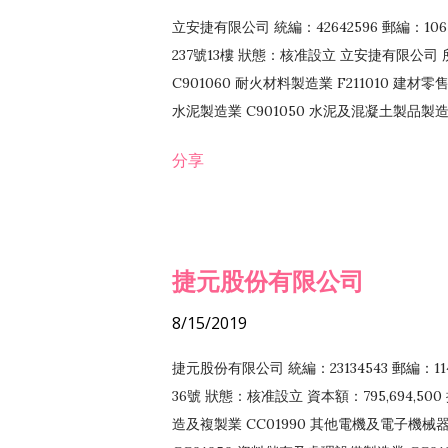
立安捷有限公司 統編：42642596 郵編：
237號13樓 狀態：核准設立 立安捷有限公司 所
C901060 耐火材料製造業 F211010 建材零售
水泥製造業 C901050 水泥及混凝土製品製造業 
冷作工程業 E603120 噴砂工程業 E801010
分享
EZ99990 其他工程業 F102170 食品什貨批
F108040 化粧品批發業 F203010 食品什
業 F208040 化粧品零售業 F399040 無店
ZZ99999 除許可業務外，得經營法令非禁
捷元股份有限公司
8/15/2019
捷元股份有限公司 統編：23134543 郵編
36號 狀態：核准設立 資本額：795,694,5
造及複製業 CC01990 其他電機及電子機械器材