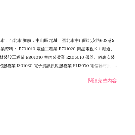
4 縣市：台北市 鄉鎮：中山區 地址：臺北市中山區北安路608巷5
資料： E701010 電信工程業 E701020 衛星電視ＫＵ頻道、
裝設工程業 E801010 室內裝潢業 EZ05010 儀器、儀表安裝
訊軟體服務業 I301030 電子資訊供應服務業 F113070 電信器材批發
 國際貿易業 ZZ99999 除許可業務外，得經營法令非禁止或限制之業
閱讀完整內容
業 F401171 酒類輸入業