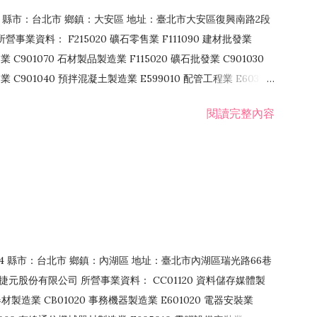
106 縣市：台北市 鄉鎮：大安區 地址：臺北市大安區復興南路2段
營事業資料： F215020 礦石零售業 F111090 建材批發業
業 C901070 石材製品製造業 F115020 礦石批發業 C901030
C901040 預拌混凝土製造業 E599010 配管工程業 E603110
 室內裝潢業 E901010 油漆工程業 E903010 防蝕、防銹工程業
閱讀完整內容
發業 F106020 日常用品批發業 F108031 醫療器材批發業
貨、飲料零售業 F206020 日常用品零售業 F208031 醫療器材零售
面零售業 F399990 其他綜合零售業 F401010 國際貿易業
止或限制之業務
：114 縣市：台北市 鄉鎮：內湖區 地址：臺北市內湖區瑞光路66巷
00 捷元股份有限公司 所營事業資料： CC01120 資料儲存媒體製
製造業 CB01020 事務機器製造業 E601020 電器安裝業