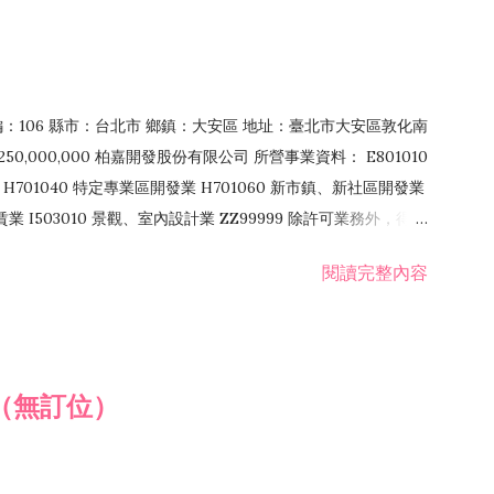
郵編：106 縣市：台北市 鄉鎮：大安區 地址：臺北市大安區敦化南
50,000,000 柏嘉開發股份有限公司 所營事業資料： E801010
H701040 特定專業區開發業 H701060 新市鎮、新社區開發業
租賃業 I503010 景觀、室內設計業 ZZ99999 除許可業務外，得經
閱讀完整內容
（無訂位）