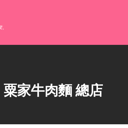
跳到主要內容
業。
粟家牛肉麵 總店