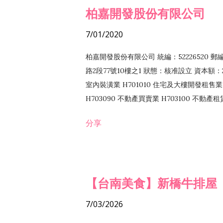
柏嘉開發股份有限公司
7/01/2020
柏嘉開發股份有限公司 統編：52226520 
路2段77號10樓之1 狀態：核准設立 資本額：2
室內裝潢業 H701010 住宅及大樓開發租售業 
H703090 不動產買賣業 H703100 不動產
營法令非禁止或限制之業務
分享
【台南美食】新橋牛排屋
7/03/2026