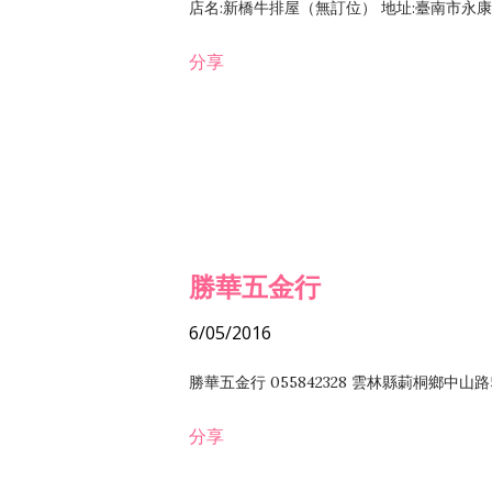
店名:新橋牛排屋（無訂位） 地址:臺南市永康區復
分享
勝華五金行
6/05/2016
勝華五金行 055842328 雲林縣莿桐鄉中山路
分享