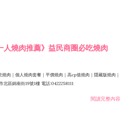
一人燒肉推薦》益民商圈必吃燒肉
吃燒肉｜個人燒肉套餐｜平價燒肉｜高cp值燒肉｜隱藏版燒肉｜
錦南街19號1樓 電話:0422258111
閱讀完整內容