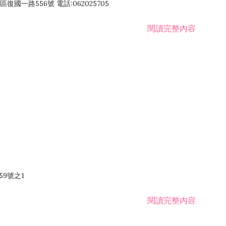
國一路556號 電話:062025705
閱讀完整內容
59號之1
閱讀完整內容