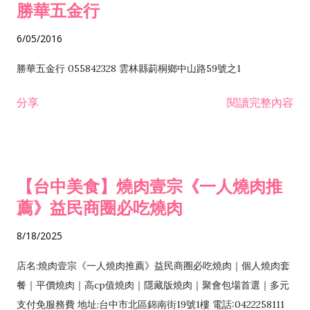
勝華五金行
6/05/2016
勝華五金行 055842328 雲林縣莿桐鄉中山路59號之1
分享
閱讀完整內容
【台中美食】燒肉壹宗《一人燒肉推
薦》益民商圈必吃燒肉
8/18/2025
店名:燒肉壹宗《一人燒肉推薦》益民商圈必吃燒肉｜個人燒肉套
餐｜平價燒肉｜高cp值燒肉｜隱藏版燒肉｜聚會包場首選｜多元
支付免服務費 地址:台中市北區錦南街19號1樓 電話:0422258111