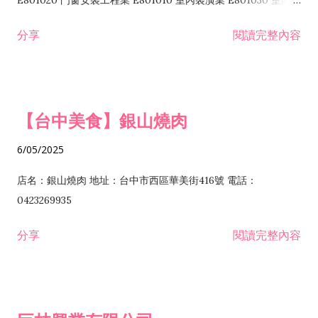
E801020 門窗安裝工程業 E801010 室內裝潢業 E801030 室內輕
諮詢顧問業 I301010 資訊軟體服務業 I301020 資料處理服務業
鋼架工程業 E801040 玻璃安裝工程業 E801070 廚具、衛浴設備
分享
閱讀完整內容
I301030 電子資訊供應服務業 I401010 一般廣告服務業 I501010
安裝工程業 F206020 日常用品零售業 F206040 水器材料零售業
產品設計業 IE01010 電信業務門號代辦業 IZ06010 理貨包裝業
F206060 祭祀用品零售業 F207030 清潔用品零售業 F211010 建
IZ09010 管理系統驗證業 IZ12010 人力派遣業 IZ13010 網路認
材零售業 F213010 電器零售業 F213030 電腦及事務性機器設備
證服務業 IZ15010 市場研究及民意調查業 IZ99990 其他工商服
零售業 F217010 消防安全設備零售業 F218010 資訊軟體零售業
【台中美食】銀山燒肉
務業 J399010 軟體出版業 J601010 藝文服務業 J602010 演藝活
H701010 住宅及大樓開發租售業 H701020 工業廠房開發租售業
動業 J701040 休閒活動場館業 J802010 運動訓練業 JA02010 電
H701050 投資興建公共建設業 H701060 新市鎮、新社區開發業
6/05/2025
器及電子產品修理業 JB01010 會議及展覽服務業 JD01010 工商
H701070 區段徵收及市地重劃代辦業 H701090 都市更新整建維
徵信服務業 JE01010 租賃業 E801010 室內裝潢業 E603010 電
護業 H702010 建築經理業 H703090 不動產買賣業 H703100 不
店名：銀山燒肉 地址：台中市西區華美街416號 電話：
纜安裝工程業 EZ05010 儀器、儀表安裝工程業 F102030 菸酒批
動產租賃業 I103060 管理顧問業 I199990 其他顧問服務業
0423269935
發業 F10...
I301010 資訊軟體服務業 I301020 資料處理服務業 I301030 電子
分享
閱讀完整內容
資訊供應服務業 IF01010 消防安全設備檢修業 JZ99050 仲介服
務業 JZ99990 未分類其他服務業 F201070 花卉零售業 F203010
食品什貨、飲料零售業 F204110 布疋、衣著、鞋、帽、傘、服飾
品零售業 F207200 化學原料零售業 F209060 文教、樂器、育樂