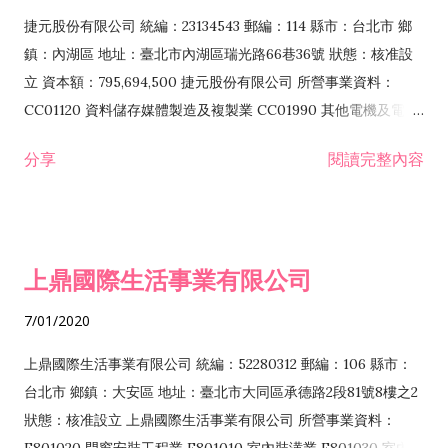
F399040 無店面零售業 F399990 其他綜合零售業 F401010 國
捷元股份有限公司 統編：23134543 郵編：114 縣市：台北市 鄉
際貿易業 ZZ99999 除許可業務外，得經營法令非禁止或限制之
鎮：內湖區 地址：臺北市內湖區瑞光路66巷36號 狀態：核准設
業務
立 資本額：795,694,500 捷元股份有限公司 所營事業資料：
CC01120 資料儲存媒體製造及複製業 CC01990 其他電機及電子
機械器材製造業 CB01020 事務機器製造業 E601020 電器安裝業
分享
閱讀完整內容
CC01050 資料儲存及處理設備製造業 CC01060 有線通信機械器
材製造業 E605010 電腦設備安裝業 CC01070 無線通信機械器材
製造業 F113020 電器批發業 E701010 電信工程業 CC01080 電
子零組件製造業 CC01110 電腦及其週邊設備製造業 F113050 電
上鼎國際生活事業有限公司
腦及事務性機器設備批發業 F113070 電信器材批發業 F118010
資訊軟體批發業 F119010 電子材料批發業 F213010 電器零售業
7/01/2020
F213030 電腦及事務性機器設備零售業 F213060 電信器材零售
業 F218010 資訊軟體零售業 F219010 電子材料零售業 F399990
上鼎國際生活事業有限公司 統編：52280312 郵編：106 縣市：
其他綜合零售業 F399040 無店面零售業 F401010 國際貿易業
台北市 鄉鎮：大安區 地址：臺北市大同區承德路2段81號8樓之2
F601010 智慧財產權業 G801010 倉儲業 I102010 投資顧問業
狀態：核准設立 上鼎國際生活事業有限公司 所營事業資料：
I103060 管理顧問業 I199990 其他顧問服務業 I105010 藝術品