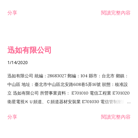
分享
閱讀完整內容
迅如有限公司
1/14/2020
迅如有限公司 統編：28683027 郵編：104 縣市：台北市 鄉鎮：
中山區 地址：臺北市中山區北安路608巷5弄16號 狀態：核准設
立 迅如有限公司 所營事業資料： E701010 電信工程業 E701020
衛星電視ＫＵ頻道、Ｃ頻道器材安裝業 E701030 電信管制射頻器
材裝設工程業 E801010 室內裝潢業 EZ05010 儀器、儀表安裝工
分享
閱讀完整內容
程業 I102010 投資顧問業 I301010 資訊軟體服務業 I301030 電
子資訊供應服務業 F113070 電信器材批發業 F118010 資訊軟體
批發業 F401010 國際貿易業 ZZ99999 除許可業務外，得經營法