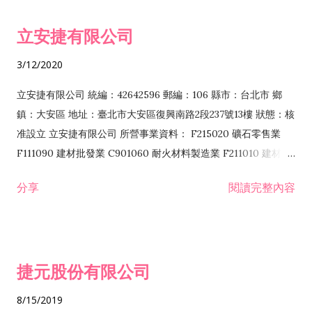
令非禁止或限制之業務 F102030 菸酒批發業 F203020 菸酒零售
立安捷有限公司
業 F401171 酒類輸入業
3/12/2020
立安捷有限公司 統編：42642596 郵編：106 縣市：台北市 鄉
鎮：大安區 地址：臺北市大安區復興南路2段237號13樓 狀態：核
准設立 立安捷有限公司 所營事業資料： F215020 礦石零售業
F111090 建材批發業 C901060 耐火材料製造業 F211010 建材零
售業 C901070 石材製品製造業 F115020 礦石批發業 C901030
分享
閱讀完整內容
水泥製造業 C901050 水泥及混凝土製品製造業 C901040 預拌混
凝土製造業 E599010 配管工程業 E603110 冷作工程業 E603120
噴砂工程業 E801010 室內裝潢業 E901010 油漆工程業 E903010
防蝕、防銹工程業 EZ99990 其他工程業 F102170 食品什貨批發
捷元股份有限公司
業 F106020 日常用品批發業 F108031 醫療器材批發業 F108040
化粧品批發業 F203010 食品什貨、飲料零售業 F206020 日常用
8/15/2019
品零售業 F208031 醫療器材零售業 F208040 化粧品零售業