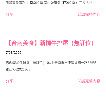
所營事業資料： E801010 室內裝潢業 H701010 住宅及大樓開發
租售業 H701040 特定專業區開發業 H701060 新市鎮、新社區開
分享
閱讀完整內容
發業 H703090 不動產買賣業 H703100 不動產租賃業 I503010
景觀、室內設計業 ZZ99999 除許可業務外，得經營法令非禁止
或限制之業務
【台南美食】新橋牛排屋（無訂位）
7/03/2026
店名:新橋牛排屋（無訂位） 地址:臺南市永康區復國一路556號
電話:062025705
分享
閱讀完整內容