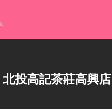
跳到主要內容
業。
】北投高記茶莊高興店