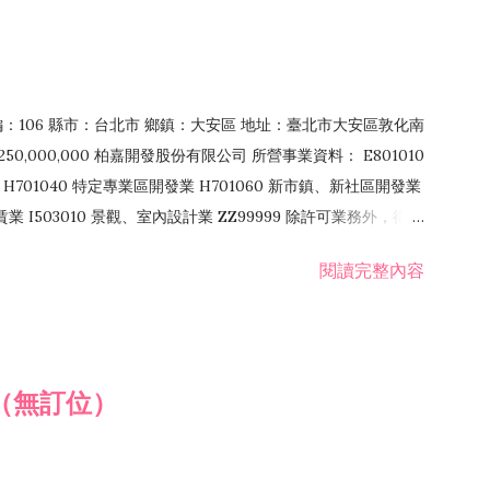
郵編：106 縣市：台北市 鄉鎮：大安區 地址：臺北市大安區敦化南
50,000,000 柏嘉開發股份有限公司 所營事業資料： E801010
H701040 特定專業區開發業 H701060 新市鎮、新社區開發業
租賃業 I503010 景觀、室內設計業 ZZ99999 除許可業務外，得經
閱讀完整內容
（無訂位）