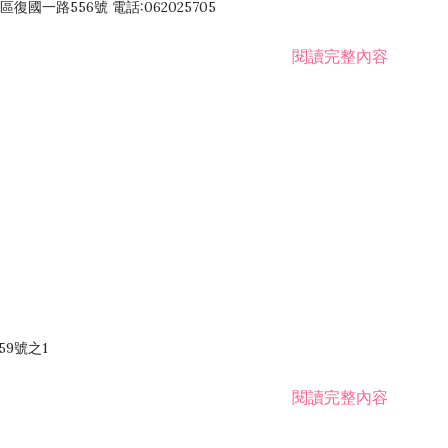
國一路556號 電話:062025705
閱讀完整內容
59號之1
閱讀完整內容