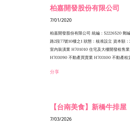
柏嘉開發股份有限公司
7/01/2020
柏嘉開發股份有限公司 統編：52226520 
路2段77號10樓之1 狀態：核准設立 資本額：2
室內裝潢業 H701010 住宅及大樓開發租售業 
H703090 不動產買賣業 H703100 不動產
營法令非禁止或限制之業務
分享
【台南美食】新橋牛排屋
7/03/2026