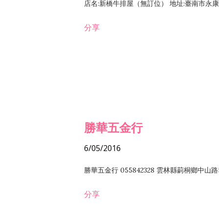
店名:新橋牛排屋（無訂位） 地址:臺南市永康區復
分享
勝華五金行
6/05/2016
勝華五金行 055842328 雲林縣莿桐鄉中山路
分享