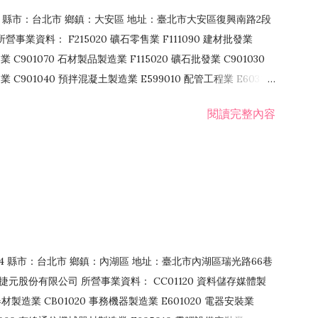
106 縣市：台北市 鄉鎮：大安區 地址：臺北市大安區復興南路2段
營事業資料： F215020 礦石零售業 F111090 建材批發業
業 C901070 石材製品製造業 F115020 礦石批發業 C901030
C901040 預拌混凝土製造業 E599010 配管工程業 E603110
 室內裝潢業 E901010 油漆工程業 E903010 防蝕、防銹工程業
閱讀完整內容
發業 F106020 日常用品批發業 F108031 醫療器材批發業
貨、飲料零售業 F206020 日常用品零售業 F208031 醫療器材零售
面零售業 F399990 其他綜合零售業 F401010 國際貿易業
止或限制之業務
：114 縣市：台北市 鄉鎮：內湖區 地址：臺北市內湖區瑞光路66巷
00 捷元股份有限公司 所營事業資料： CC01120 資料儲存媒體製
製造業 CB01020 事務機器製造業 E601020 電器安裝業