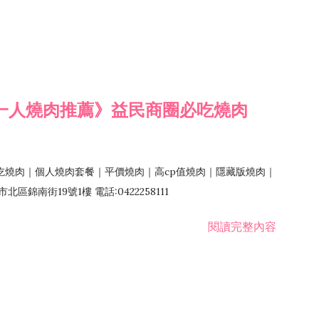
一人燒肉推薦》益民商圈必吃燒肉
吃燒肉｜個人燒肉套餐｜平價燒肉｜高cp值燒肉｜隱藏版燒肉｜
錦南街19號1樓 電話:0422258111
閱讀完整內容