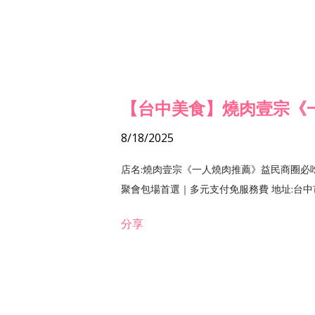
【台中美食】燒肉壹宗《
8/18/2025
店名:燒肉壹宗《一人燒肉推薦》益民商圈必
聚會包場首選｜多元支付免服務費 地址:台中市北區
分享