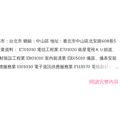
4 縣市：台北市 鄉鎮：中山區 地址：臺北市中山區北安路608巷5
資料： E701010 電信工程業 E701020 衛星電視ＫＵ頻道、
裝設工程業 E801010 室內裝潢業 EZ05010 儀器、儀表安裝
訊軟體服務業 I301030 電子資訊供應服務業 F113070 電信器材批發
 國際貿易業 ZZ99999 除許可業務外，得經營法令非禁止或限制之業
閱讀完整內容
業 F401171 酒類輸入業