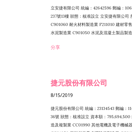
立安捷有限公司 統編：42642596 郵編：
237號13樓 狀態：核准設立 立安捷有限公司 所
C901060 耐火材料製造業 F211010 建材零售
水泥製造業 C901050 水泥及混凝土製品製造業 
冷作工程業 E603120 噴砂工程業 E801010
分享
EZ99990 其他工程業 F102170 食品什貨批
F108040 化粧品批發業 F203010 食品什
業 F208040 化粧品零售業 F399040 無店
ZZ99999 除許可業務外，得經營法令非禁
捷元股份有限公司
8/15/2019
捷元股份有限公司 統編：23134543 郵編
36號 狀態：核准設立 資本額：795,694,5
造及複製業 CC01990 其他電機及電子機械器材