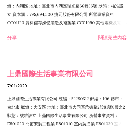
際貿易業 ZZ99999 除許可業務外，得經營法令非禁止或限制之
鎮：內湖區 地址：臺北市內湖區瑞光路66巷36號 狀態：核准設
業務
立 資本額：795,694,500 捷元股份有限公司 所營事業資料：
CC01120 資料儲存媒體製造及複製業 CC01990 其他電機及電子
機械器材製造業 CB01020 事務機器製造業 E601020 電器安裝業
分享
閱讀完整內容
CC01050 資料儲存及處理設備製造業 CC01060 有線通信機械器
材製造業 E605010 電腦設備安裝業 CC01070 無線通信機械器材
製造業 F113020 電器批發業 E701010 電信工程業 CC01080 電
子零組件製造業 CC01110 電腦及其週邊設備製造業 F113050 電
上鼎國際生活事業有限公司
腦及事務性機器設備批發業 F113070 電信器材批發業 F118010
資訊軟體批發業 F119010 電子材料批發業 F213010 電器零售業
7/01/2020
F213030 電腦及事務性機器設備零售業 F213060 電信器材零售
業 F218010 資訊軟體零售業 F219010 電子材料零售業 F399990
上鼎國際生活事業有限公司 統編：52280312 郵編：106 縣市：
其他綜合零售業 F399040 無店面零售業 F401010 國際貿易業
台北市 鄉鎮：大安區 地址：臺北市大同區承德路2段81號8樓之2
F601010 智慧財產權業 G801010 倉儲業 I102010 投資顧問業
狀態：核准設立 上鼎國際生活事業有限公司 所營事業資料：
I103060 管理顧問業 I199990 其他顧問服務業 I105010 藝術品
E801020 門窗安裝工程業 E801010 室內裝潢業 E801030 室內輕
諮詢顧問業 I301010 資訊軟體服務業 I301020 資料處理服務業
鋼架工程業 E801040 玻璃安裝工程業 E801070 廚具、衛浴設備