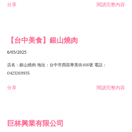
分享
閱讀完整內容
I301030 電子資訊供應服務業 I401010 一般廣告服務業 I501010
安裝工程業 F206020 日常用品零售業 F206040 水器材料零售業
產品設計業 IE01010 電信業務門號代辦業 IZ06010 理貨包裝業
F206060 祭祀用品零售業 F207030 清潔用品零售業 F211010 建
IZ09010 管理系統驗證業 IZ12010 人力派遣業 IZ13010 網路認
材零售業 F213010 電器零售業 F213030 電腦及事務性機器設備
證服務業 IZ15010 市場研究及民意調查業 IZ99990 其他工商服
零售業 F217010 消防安全設備零售業 F218010 資訊軟體零售業
【台中美食】銀山燒肉
務業 J399010 軟體出版業 J601010 藝文服務業 J602010 演藝活
H701010 住宅及大樓開發租售業 H701020 工業廠房開發租售業
動業 J701040 休閒活動場館業 J802010 運動訓練業 JA02010 電
H701050 投資興建公共建設業 H701060 新市鎮、新社區開發業
6/05/2025
器及電子產品修理業 JB01010 會議及展覽服務業 JD01010 工商
H701070 區段徵收及市地重劃代辦業 H701090 都市更新整建維
徵信服務業 JE01010 租賃業 E801010 室內裝潢業 E603010 電
護業 H702010 建築經理業 H703090 不動產買賣業 H703100 不
店名：銀山燒肉 地址：台中市西區華美街416號 電話：
纜安裝工程業 EZ05010 儀器、儀表安裝工程業 F102030 菸酒批
動產租賃業 I103060 管理顧問業 I199990 其他顧問服務業
0423269935
發業 F10...
I301010 資訊軟體服務業 I301020 資料處理服務業 I301030 電子
分享
閱讀完整內容
資訊供應服務業 IF01010 消防安全設備檢修業 JZ99050 仲介服
務業 JZ99990 未分類其他服務業 F201070 花卉零售業 F203010
食品什貨、飲料零售業 F204110 布疋、衣著、鞋、帽、傘、服飾
品零售業 F207200 化學原料零售業 F209060 文教、樂器、育樂
巨林興業有限公司
用品零售業 F215010 首飾及貴金屬零售業 F399040 無店面零售
業 F399990 其他綜合零售業 I301040 第三方支付服務業