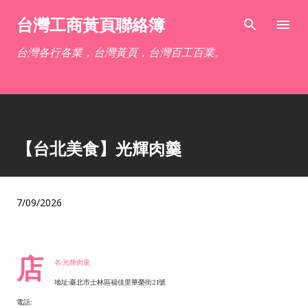
跳到主要內容
台灣工商黃頁聯絡簿
台灣各行各業，台灣黃頁，台灣百工百業。
【台北美食】光輝肉羹
7/09/2026
店
名:光輝肉羹
地址:臺北市士林區福佳里華榮街21號
電話: