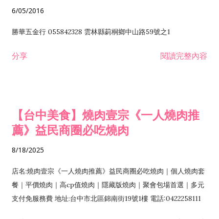
6/05/2016
勝華五金行 055842328 雲林縣莿桐鄉中山路59號之1
分享
閱讀完整內容
【台中美食】燒肉壹宗《一人燒肉推
薦》益民商圈必吃燒肉
8/18/2025
店名:燒肉壹宗《一人燒肉推薦》益民商圈必吃燒肉｜個人燒肉套
餐｜平價燒肉｜高cp值燒肉｜隱藏版燒肉｜聚會包場首選｜多元
支付免服務費 地址:台中市北區錦南街19號1樓 電話:0422258111