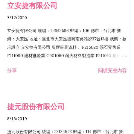
立安捷有限公司
業 F401171 酒類輸入業
3/12/2020
立安捷有限公司 統編：42642596 郵編：106 縣市：台北市 鄉
鎮：大安區 地址：臺北市大安區復興南路2段237號13樓 狀態：核
准設立 立安捷有限公司 所營事業資料： F215020 礦石零售業
F111090 建材批發業 C901060 耐火材料製造業 F211010 建材零
售業 C901070 石材製品製造業 F115020 礦石批發業 C901030
分享
閱讀完整內容
水泥製造業 C901050 水泥及混凝土製品製造業 C901040 預拌混
凝土製造業 E599010 配管工程業 E603110 冷作工程業 E603120
噴砂工程業 E801010 室內裝潢業 E901010 油漆工程業 E903010
防蝕、防銹工程業 EZ99990 其他工程業 F102170 食品什貨批發
捷元股份有限公司
業 F106020 日常用品批發業 F108031 醫療器材批發業 F108040
化粧品批發業 F203010 食品什貨、飲料零售業 F206020 日常用
8/15/2019
品零售業 F208031 醫療器材零售業 F208040 化粧品零售業
F399040 無店面零售業 F399990 其他綜合零售業 F401010 國
捷元股份有限公司 統編：23134543 郵編：114 縣市：台北市 鄉