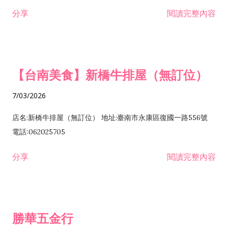
租售業 H701040 特定專業區開發業 H701060 新市鎮、新社區開
分享
閱讀完整內容
發業 H703090 不動產買賣業 H703100 不動產租賃業 I503010
景觀、室內設計業 ZZ99999 除許可業務外，得經營法令非禁止
或限制之業務
【台南美食】新橋牛排屋（無訂位）
7/03/2026
店名:新橋牛排屋（無訂位） 地址:臺南市永康區復國一路556號
電話:062025705
分享
閱讀完整內容
勝華五金行