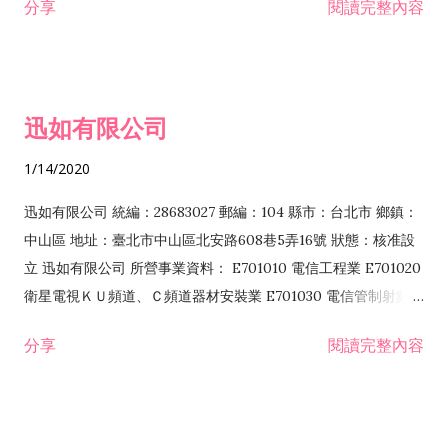
分享
閱讀完整內容
迅如有限公司
1/14/2020
迅如有限公司 統編：28683027 郵編：104 縣市：台北市 鄉鎮：
中山區 地址：臺北市中山區北安路608巷5弄16號 狀態：核准設
立 迅如有限公司 所營事業資料： E701010 電信工程業 E701020
衛星電視ＫＵ頻道、Ｃ頻道器材安裝業 E701030 電信管制射頻器
材裝設工程業 E801010 室內裝潢業 EZ05010 儀器、儀表安裝工
分享
閱讀完整內容
程業 I102010 投資顧問業 I301010 資訊軟體服務業 I301030 電
子資訊供應服務業 F113070 電信器材批發業 F118010 資訊軟體
批發業 F401010 國際貿易業 ZZ99999 除許可業務外，得經營法
令非禁止或限制之業務 F102030 菸酒批發業 F203020 菸酒零售