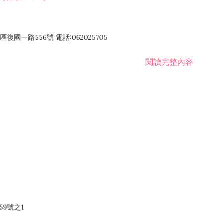
國一路556號 電話:062025705
閱讀完整內容
59號之1