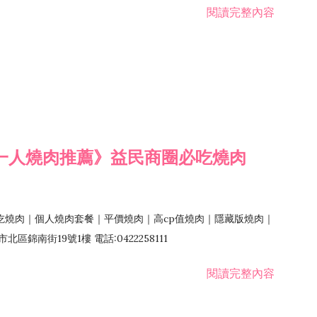
閱讀完整內容
一人燒肉推薦》益民商圈必吃燒肉
吃燒肉｜個人燒肉套餐｜平價燒肉｜高cp值燒肉｜隱藏版燒肉｜
錦南街19號1樓 電話:0422258111
閱讀完整內容