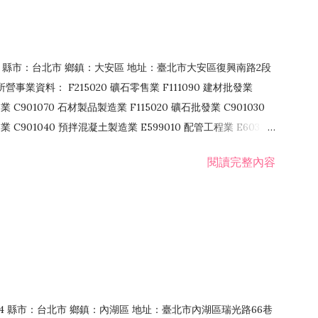
106 縣市：台北市 鄉鎮：大安區 地址：臺北市大安區復興南路2段
營事業資料： F215020 礦石零售業 F111090 建材批發業
業 C901070 石材製品製造業 F115020 礦石批發業 C901030
C901040 預拌混凝土製造業 E599010 配管工程業 E603110
 室內裝潢業 E901010 油漆工程業 E903010 防蝕、防銹工程業
閱讀完整內容
發業 F106020 日常用品批發業 F108031 醫療器材批發業
貨、飲料零售業 F206020 日常用品零售業 F208031 醫療器材零售
面零售業 F399990 其他綜合零售業 F401010 國際貿易業
止或限制之業務
：114 縣市：台北市 鄉鎮：內湖區 地址：臺北市內湖區瑞光路66巷