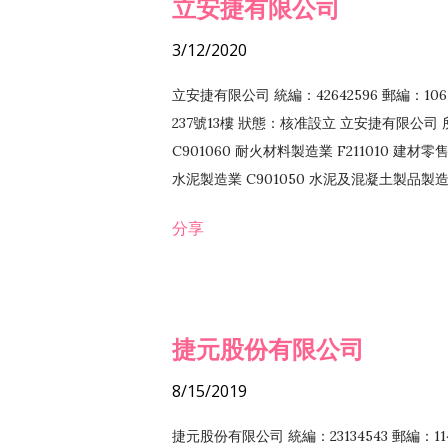
立安捷有限公司
3/12/2020
立安捷有限公司 統編：42642596 郵編：
237號13樓 狀態：核准設立 立安捷有限公司 所
C901060 耐火材料製造業 F211010 建材零售
水泥製造業 C901050 水泥及混凝土製品製造業 
冷作工程業 E603120 噴砂工程業 E801010
分享
EZ99990 其他工程業 F102170 食品什貨批
F108040 化粧品批發業 F203010 食品什
業 F208040 化粧品零售業 F399040 無店
ZZ99999 除許可業務外，得經營法令非禁
捷元股份有限公司
8/15/2019
捷元股份有限公司 統編：23134543 郵編