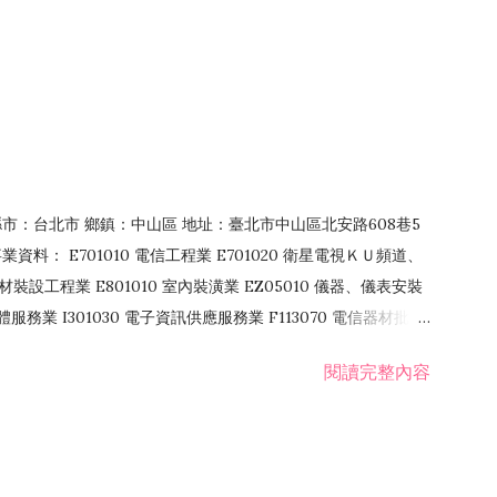
4 縣市：台北市 鄉鎮：中山區 地址：臺北市中山區北安路608巷5
資料： E701010 電信工程業 E701020 衛星電視ＫＵ頻道、
裝設工程業 E801010 室內裝潢業 EZ05010 儀器、儀表安裝
訊軟體服務業 I301030 電子資訊供應服務業 F113070 電信器材批發
 國際貿易業 ZZ99999 除許可業務外，得經營法令非禁止或限制之業
閱讀完整內容
業 F401171 酒類輸入業