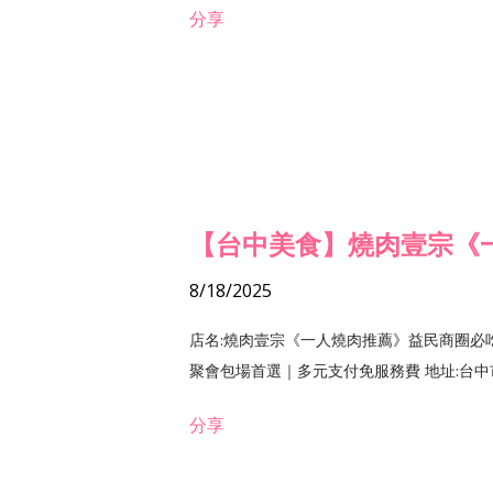
分享
【台中美食】燒肉壹宗《
8/18/2025
店名:燒肉壹宗《一人燒肉推薦》益民商圈必
聚會包場首選｜多元支付免服務費 地址:台中市北區
分享