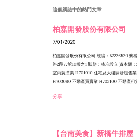
這個網誌中的熱門文章
柏嘉開發股份有限公司
7/01/2020
柏嘉開發股份有限公司 統編：52226520 
路2段77號10樓之1 狀態：核准設立 資本額：2
室內裝潢業 H701010 住宅及大樓開發租售業 
H703090 不動產買賣業 H703100 不動產
營法令非禁止或限制之業務
分享
【台南美食】新橋牛排屋