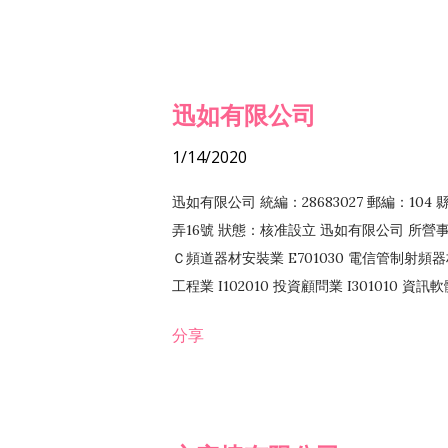
迅如有限公司
1/14/2020
迅如有限公司 統編：28683027 郵編：10
弄16號 狀態：核准設立 迅如有限公司 所營事業
Ｃ頻道器材安裝業 E701030 電信管制射頻器材
工程業 I102010 投資顧問業 I301010 資
業 F118010 資訊軟體批發業 F401010
分享
務 F102030 菸酒批發業 F203020 菸酒零售