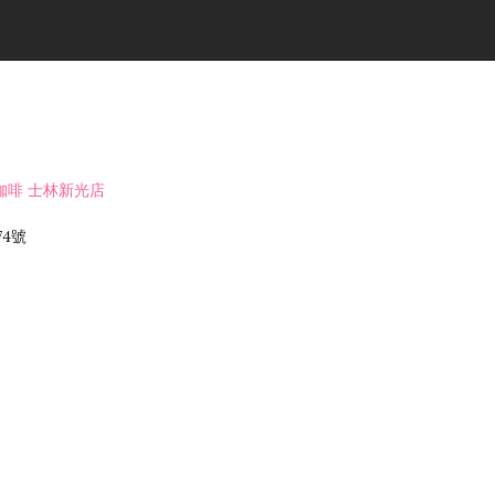
日向咖啡 士林新光店
4號