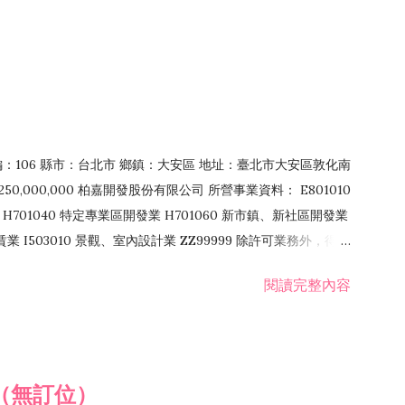
郵編：106 縣市：台北市 鄉鎮：大安區 地址：臺北市大安區敦化南
50,000,000 柏嘉開發股份有限公司 所營事業資料： E801010
H701040 特定專業區開發業 H701060 新市鎮、新社區開發業
租賃業 I503010 景觀、室內設計業 ZZ99999 除許可業務外，得經
閱讀完整內容
（無訂位）