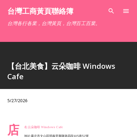
跳到主要內容
台灣工商黃頁聯絡簿
台灣各行各業，台灣黃頁，台灣百工百業。
【台北美食】云朵咖啡 Windows
Cafe
5/27/2026
店
名:云朵咖啡 Windows Cafe
地址:臺北市文山區明義里興隆路四段105巷52號