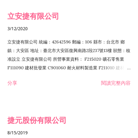
令非禁止或限制之業務 F102030 菸酒批發業 F203020 菸酒零售
立安捷有限公司
業 F401171 酒類輸入業
3/12/2020
立安捷有限公司 統編：42642596 郵編：106 縣市：台北市 鄉
鎮：大安區 地址：臺北市大安區復興南路2段237號13樓 狀態：核
准設立 立安捷有限公司 所營事業資料： F215020 礦石零售業
F111090 建材批發業 C901060 耐火材料製造業 F211010 建材零
售業 C901070 石材製品製造業 F115020 礦石批發業 C901030
分享
閱讀完整內容
水泥製造業 C901050 水泥及混凝土製品製造業 C901040 預拌混
凝土製造業 E599010 配管工程業 E603110 冷作工程業 E603120
噴砂工程業 E801010 室內裝潢業 E901010 油漆工程業 E903010
防蝕、防銹工程業 EZ99990 其他工程業 F102170 食品什貨批發
捷元股份有限公司
業 F106020 日常用品批發業 F108031 醫療器材批發業 F108040
化粧品批發業 F203010 食品什貨、飲料零售業 F206020 日常用
8/15/2019
品零售業 F208031 醫療器材零售業 F208040 化粧品零售業