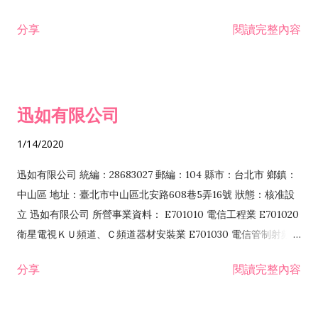
分享
閱讀完整內容
迅如有限公司
1/14/2020
迅如有限公司 統編：28683027 郵編：104 縣市：台北市 鄉鎮：
中山區 地址：臺北市中山區北安路608巷5弄16號 狀態：核准設
立 迅如有限公司 所營事業資料： E701010 電信工程業 E701020
衛星電視ＫＵ頻道、Ｃ頻道器材安裝業 E701030 電信管制射頻器
材裝設工程業 E801010 室內裝潢業 EZ05010 儀器、儀表安裝工
分享
閱讀完整內容
程業 I102010 投資顧問業 I301010 資訊軟體服務業 I301030 電
子資訊供應服務業 F113070 電信器材批發業 F118010 資訊軟體
批發業 F401010 國際貿易業 ZZ99999 除許可業務外，得經營法