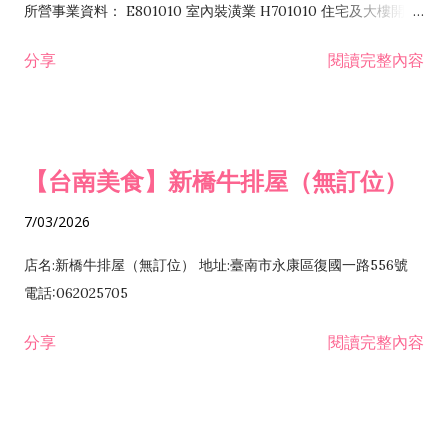
所營事業資料： E801010 室內裝潢業 H701010 住宅及大樓開發
租售業 H701040 特定專業區開發業 H701060 新市鎮、新社區開
分享
閱讀完整內容
發業 H703090 不動產買賣業 H703100 不動產租賃業 I503010
景觀、室內設計業 ZZ99999 除許可業務外，得經營法令非禁止
或限制之業務
【台南美食】新橋牛排屋（無訂位）
7/03/2026
店名:新橋牛排屋（無訂位） 地址:臺南市永康區復國一路556號
電話:062025705
分享
閱讀完整內容