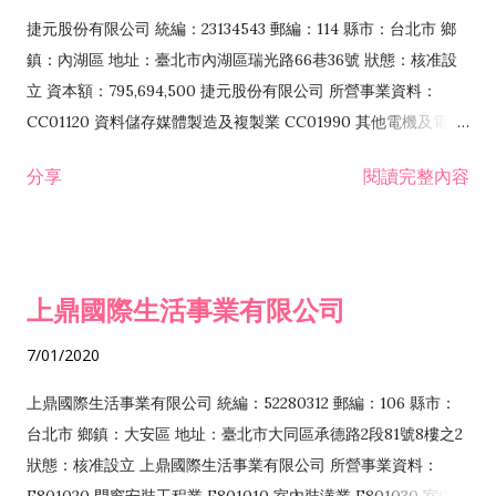
F399040 無店面零售業 F399990 其他綜合零售業 F401010 國
捷元股份有限公司 統編：23134543 郵編：114 縣市：台北市 鄉
際貿易業 ZZ99999 除許可業務外，得經營法令非禁止或限制之
鎮：內湖區 地址：臺北市內湖區瑞光路66巷36號 狀態：核准設
業務
立 資本額：795,694,500 捷元股份有限公司 所營事業資料：
CC01120 資料儲存媒體製造及複製業 CC01990 其他電機及電子
機械器材製造業 CB01020 事務機器製造業 E601020 電器安裝業
分享
閱讀完整內容
CC01050 資料儲存及處理設備製造業 CC01060 有線通信機械器
材製造業 E605010 電腦設備安裝業 CC01070 無線通信機械器材
製造業 F113020 電器批發業 E701010 電信工程業 CC01080 電
子零組件製造業 CC01110 電腦及其週邊設備製造業 F113050 電
上鼎國際生活事業有限公司
腦及事務性機器設備批發業 F113070 電信器材批發業 F118010
資訊軟體批發業 F119010 電子材料批發業 F213010 電器零售業
7/01/2020
F213030 電腦及事務性機器設備零售業 F213060 電信器材零售
業 F218010 資訊軟體零售業 F219010 電子材料零售業 F399990
上鼎國際生活事業有限公司 統編：52280312 郵編：106 縣市：
其他綜合零售業 F399040 無店面零售業 F401010 國際貿易業
台北市 鄉鎮：大安區 地址：臺北市大同區承德路2段81號8樓之2
F601010 智慧財產權業 G801010 倉儲業 I102010 投資顧問業
狀態：核准設立 上鼎國際生活事業有限公司 所營事業資料：
I103060 管理顧問業 I199990 其他顧問服務業 I105010 藝術品