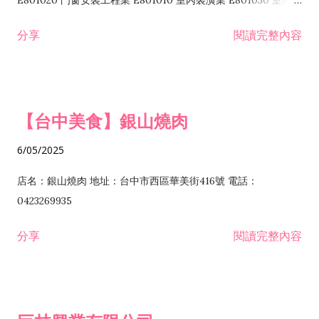
E801020 門窗安裝工程業 E801010 室內裝潢業 E801030 室內輕
諮詢顧問業 I301010 資訊軟體服務業 I301020 資料處理服務業
鋼架工程業 E801040 玻璃安裝工程業 E801070 廚具、衛浴設備
分享
閱讀完整內容
I301030 電子資訊供應服務業 I401010 一般廣告服務業 I501010
安裝工程業 F206020 日常用品零售業 F206040 水器材料零售業
產品設計業 IE01010 電信業務門號代辦業 IZ06010 理貨包裝業
F206060 祭祀用品零售業 F207030 清潔用品零售業 F211010 建
IZ09010 管理系統驗證業 IZ12010 人力派遣業 IZ13010 網路認
材零售業 F213010 電器零售業 F213030 電腦及事務性機器設備
證服務業 IZ15010 市場研究及民意調查業 IZ99990 其他工商服
零售業 F217010 消防安全設備零售業 F218010 資訊軟體零售業
【台中美食】銀山燒肉
務業 J399010 軟體出版業 J601010 藝文服務業 J602010 演藝活
H701010 住宅及大樓開發租售業 H701020 工業廠房開發租售業
動業 J701040 休閒活動場館業 J802010 運動訓練業 JA02010 電
H701050 投資興建公共建設業 H701060 新市鎮、新社區開發業
6/05/2025
器及電子產品修理業 JB01010 會議及展覽服務業 JD01010 工商
H701070 區段徵收及市地重劃代辦業 H701090 都市更新整建維
徵信服務業 JE01010 租賃業 E801010 室內裝潢業 E603010 電
護業 H702010 建築經理業 H703090 不動產買賣業 H703100 不
店名：銀山燒肉 地址：台中市西區華美街416號 電話：
纜安裝工程業 EZ05010 儀器、儀表安裝工程業 F102030 菸酒批
動產租賃業 I103060 管理顧問業 I199990 其他顧問服務業
0423269935
發業 F10...
I301010 資訊軟體服務業 I301020 資料處理服務業 I301030 電子
分享
閱讀完整內容
資訊供應服務業 IF01010 消防安全設備檢修業 JZ99050 仲介服
務業 JZ99990 未分類其他服務業 F201070 花卉零售業 F203010
食品什貨、飲料零售業 F204110 布疋、衣著、鞋、帽、傘、服飾
品零售業 F207200 化學原料零售業 F209060 文教、樂器、育樂