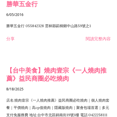
勝華五金行
6/05/2016
勝華五金行 055842328 雲林縣莿桐鄉中山路59號之1
分享
閱讀完整內容
【台中美食】燒肉壹宗《一人燒肉推
薦》益民商圈必吃燒肉
8/18/2025
店名:燒肉壹宗《一人燒肉推薦》益民商圈必吃燒肉｜個人燒肉套
餐｜平價燒肉｜高cp值燒肉｜隱藏版燒肉｜聚會包場首選｜多元
支付免服務費 地址:台中市北區錦南街19號1樓 電話:0422258111