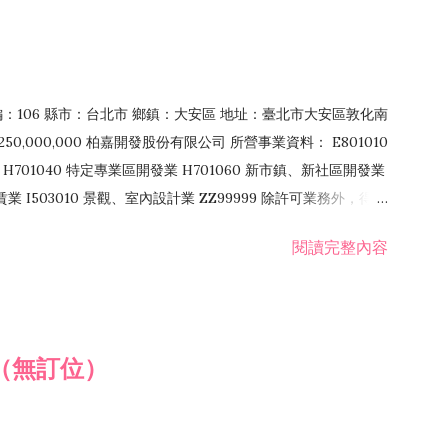
郵編：106 縣市：台北市 鄉鎮：大安區 地址：臺北市大安區敦化南
50,000,000 柏嘉開發股份有限公司 所營事業資料： E801010
H701040 特定專業區開發業 H701060 新市鎮、新社區開發業
租賃業 I503010 景觀、室內設計業 ZZ99999 除許可業務外，得經
閱讀完整內容
（無訂位）