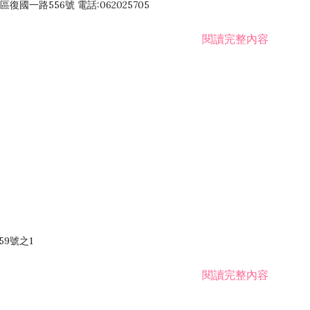
國一路556號 電話:062025705
閱讀完整內容
59號之1
閱讀完整內容