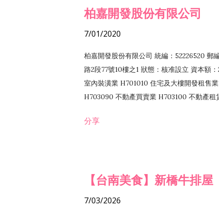
柏嘉開發股份有限公司
7/01/2020
柏嘉開發股份有限公司 統編：52226520 
路2段77號10樓之1 狀態：核准設立 資本額：2
室內裝潢業 H701010 住宅及大樓開發租售業 
H703090 不動產買賣業 H703100 不動產
營法令非禁止或限制之業務
分享
【台南美食】新橋牛排屋
7/03/2026