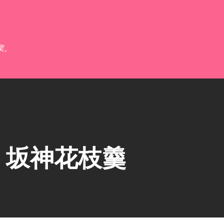
跳到主要內容
業。
】坂神花枝羹