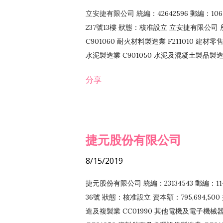
立安捷有限公司 統編：42642596 郵編：
237號13樓 狀態：核准設立 立安捷有限公司 所
C901060 耐火材料製造業 F211010 建材零售
水泥製造業 C901050 水泥及混凝土製品製造業 
冷作工程業 E603120 噴砂工程業 E801010
分享
EZ99990 其他工程業 F102170 食品什貨批
F108040 化粧品批發業 F203010 食品什
業 F208040 化粧品零售業 F399040 無店
ZZ99999 除許可業務外，得經營法令非禁
捷元股份有限公司
8/15/2019
捷元股份有限公司 統編：23134543 郵編
36號 狀態：核准設立 資本額：795,694,5
造及複製業 CC01990 其他電機及電子機械器材