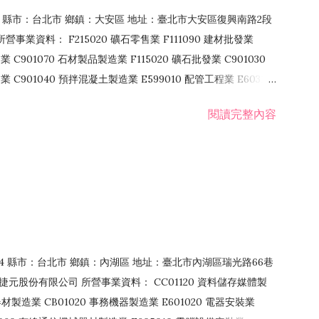
106 縣市：台北市 鄉鎮：大安區 地址：臺北市大安區復興南路2段
營事業資料： F215020 礦石零售業 F111090 建材批發業
業 C901070 石材製品製造業 F115020 礦石批發業 C901030
C901040 預拌混凝土製造業 E599010 配管工程業 E603110
 室內裝潢業 E901010 油漆工程業 E903010 防蝕、防銹工程業
閱讀完整內容
發業 F106020 日常用品批發業 F108031 醫療器材批發業
貨、飲料零售業 F206020 日常用品零售業 F208031 醫療器材零售
面零售業 F399990 其他綜合零售業 F401010 國際貿易業
止或限制之業務
：114 縣市：台北市 鄉鎮：內湖區 地址：臺北市內湖區瑞光路66巷
00 捷元股份有限公司 所營事業資料： CC01120 資料儲存媒體製
製造業 CB01020 事務機器製造業 E601020 電器安裝業