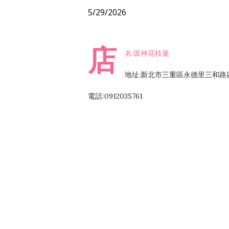
5/29/2026
店
名:坂神花枝羹
地址:新北市三重區永德里三和路四
電話:0912035761