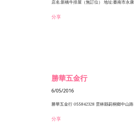
店名:新橋牛排屋（無訂位） 地址:臺南市永康區復
分享
勝華五金行
6/05/2016
勝華五金行 055842328 雲林縣莿桐鄉中山路
分享