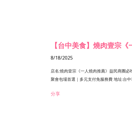
【台中美食】燒肉壹宗《
8/18/2025
店名:燒肉壹宗《一人燒肉推薦》益民商圈必
聚會包場首選｜多元支付免服務費 地址:台中市北區
分享