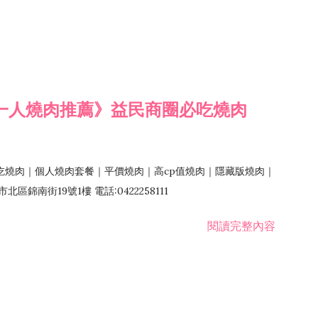
一人燒肉推薦》益民商圈必吃燒肉
吃燒肉｜個人燒肉套餐｜平價燒肉｜高cp值燒肉｜隱藏版燒肉｜
錦南街19號1樓 電話:0422258111
閱讀完整內容