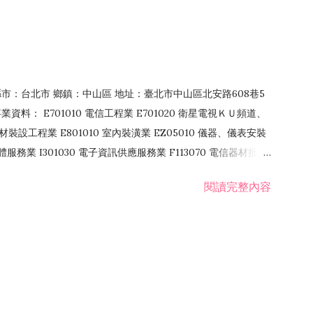
4 縣市：台北市 鄉鎮：中山區 地址：臺北市中山區北安路608巷5
資料： E701010 電信工程業 E701020 衛星電視ＫＵ頻道、
裝設工程業 E801010 室內裝潢業 EZ05010 儀器、儀表安裝
訊軟體服務業 I301030 電子資訊供應服務業 F113070 電信器材批發
 國際貿易業 ZZ99999 除許可業務外，得經營法令非禁止或限制之業
閱讀完整內容
業 F401171 酒類輸入業