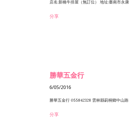
店名:新橋牛排屋（無訂位） 地址:臺南市永康區復
分享
勝華五金行
6/05/2016
勝華五金行 055842328 雲林縣莿桐鄉中山路
分享