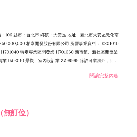
郵編：106 縣市：台北市 鄉鎮：大安區 地址：臺北市大安區敦化南
50,000,000 柏嘉開發股份有限公司 所營事業資料： E801010
H701040 特定專業區開發業 H701060 新市鎮、新社區開發業
租賃業 I503010 景觀、室內設計業 ZZ99999 除許可業務外，得經
閱讀完整內容
（無訂位）