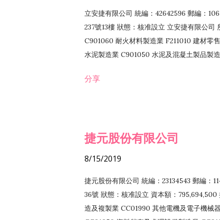
立安捷有限公司 統編：42642596 郵編：
237號13樓 狀態：核准設立 立安捷有限公司 所
C901060 耐火材料製造業 F211010 建材零售
水泥製造業 C901050 水泥及混凝土製品製造業 
冷作工程業 E603120 噴砂工程業 E801010
分享
EZ99990 其他工程業 F102170 食品什貨批
F108040 化粧品批發業 F203010 食品什
業 F208040 化粧品零售業 F399040 無店
ZZ99999 除許可業務外，得經營法令非禁
捷元股份有限公司
8/15/2019
捷元股份有限公司 統編：23134543 郵編
36號 狀態：核准設立 資本額：795,694,5
造及複製業 CC01990 其他電機及電子機械器材