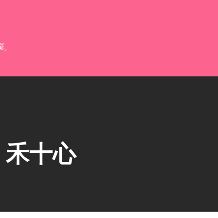
跳到主要內容
業。
】禾十心