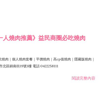
一人燒肉推薦》益民商圈必吃燒肉
吃燒肉｜個人燒肉套餐｜平價燒肉｜高cp值燒肉｜隱藏版燒肉｜
錦南街19號1樓 電話:0422258111
閱讀完整內容