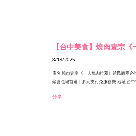
【台中美食】燒肉壹宗《
8/18/2025
店名:燒肉壹宗《一人燒肉推薦》益民商圈必
聚會包場首選｜多元支付免服務費 地址:台中市北區
分享