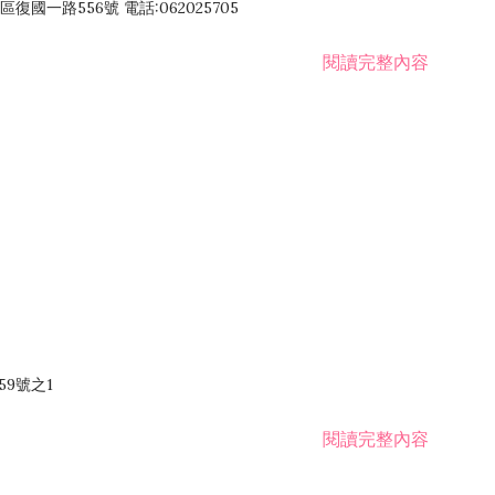
國一路556號 電話:062025705
閱讀完整內容
59號之1
閱讀完整內容