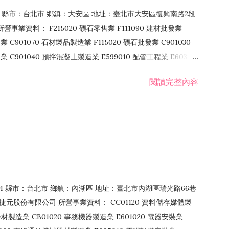
106 縣市：台北市 鄉鎮：大安區 地址：臺北市大安區復興南路2段
營事業資料： F215020 礦石零售業 F111090 建材批發業
業 C901070 石材製品製造業 F115020 礦石批發業 C901030
C901040 預拌混凝土製造業 E599010 配管工程業 E603110
 室內裝潢業 E901010 油漆工程業 E903010 防蝕、防銹工程業
閱讀完整內容
發業 F106020 日常用品批發業 F108031 醫療器材批發業
貨、飲料零售業 F206020 日常用品零售業 F208031 醫療器材零售
面零售業 F399990 其他綜合零售業 F401010 國際貿易業
止或限制之業務
：114 縣市：台北市 鄉鎮：內湖區 地址：臺北市內湖區瑞光路66巷
00 捷元股份有限公司 所營事業資料： CC01120 資料儲存媒體製
製造業 CB01020 事務機器製造業 E601020 電器安裝業