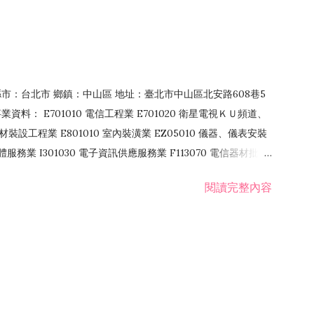
4 縣市：台北市 鄉鎮：中山區 地址：臺北市中山區北安路608巷5
資料： E701010 電信工程業 E701020 衛星電視ＫＵ頻道、
裝設工程業 E801010 室內裝潢業 EZ05010 儀器、儀表安裝
訊軟體服務業 I301030 電子資訊供應服務業 F113070 電信器材批發
 國際貿易業 ZZ99999 除許可業務外，得經營法令非禁止或限制之業
閱讀完整內容
業 F401171 酒類輸入業