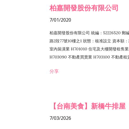
柏嘉開發股份有限公司
7/01/2020
柏嘉開發股份有限公司 統編：52226520 
路2段77號10樓之1 狀態：核准設立 資本額：2
室內裝潢業 H701010 住宅及大樓開發租售業 
H703090 不動產買賣業 H703100 不動產
營法令非禁止或限制之業務
分享
【台南美食】新橋牛排屋
7/03/2026