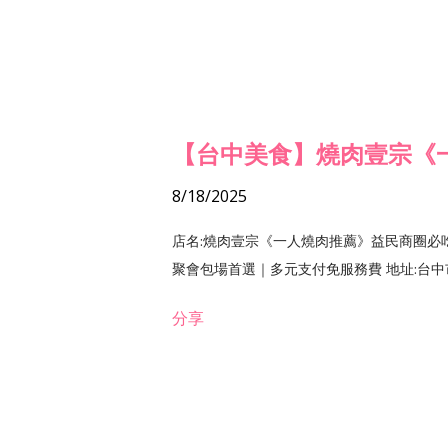
【台中美食】燒肉壹宗《
8/18/2025
店名:燒肉壹宗《一人燒肉推薦》益民商圈必
聚會包場首選｜多元支付免服務費 地址:台中市北區
分享