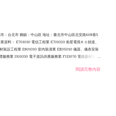
4 縣市：台北市 鄉鎮：中山區 地址：臺北市中山區北安路608巷5
資料： E701010 電信工程業 E701020 衛星電視ＫＵ頻道、
裝設工程業 E801010 室內裝潢業 EZ05010 儀器、儀表安裝
訊軟體服務業 I301030 電子資訊供應服務業 F113070 電信器材批發
 國際貿易業 ZZ99999 除許可業務外，得經營法令非禁止或限制之業
閱讀完整內容
業 F401171 酒類輸入業