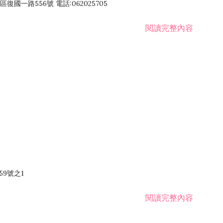
國一路556號 電話:062025705
閱讀完整內容
59號之1
閱讀完整內容