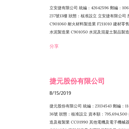
立安捷有限公司 統編：42642596 郵編：
237號13樓 狀態：核准設立 立安捷有限公司 所
C901060 耐火材料製造業 F211010 建材零售
水泥製造業 C901050 水泥及混凝土製品製造業 
冷作工程業 E603120 噴砂工程業 E801010
分享
EZ99990 其他工程業 F102170 食品什貨批
F108040 化粧品批發業 F203010 食品什
業 F208040 化粧品零售業 F399040 無店
ZZ99999 除許可業務外，得經營法令非禁
捷元股份有限公司
8/15/2019
捷元股份有限公司 統編：23134543 郵編
36號 狀態：核准設立 資本額：795,694,5
造及複製業 CC01990 其他電機及電子機械器材