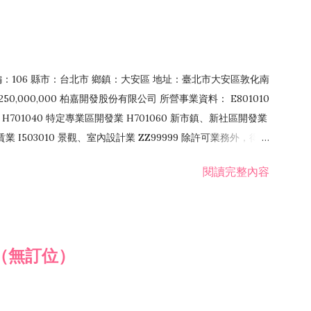
郵編：106 縣市：台北市 鄉鎮：大安區 地址：臺北市大安區敦化南
50,000,000 柏嘉開發股份有限公司 所營事業資料： E801010
H701040 特定專業區開發業 H701060 新市鎮、新社區開發業
租賃業 I503010 景觀、室內設計業 ZZ99999 除許可業務外，得經
閱讀完整內容
（無訂位）