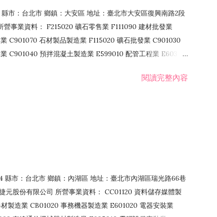
106 縣市：台北市 鄉鎮：大安區 地址：臺北市大安區復興南路2段
營事業資料： F215020 礦石零售業 F111090 建材批發業
業 C901070 石材製品製造業 F115020 礦石批發業 C901030
C901040 預拌混凝土製造業 E599010 配管工程業 E603110
 室內裝潢業 E901010 油漆工程業 E903010 防蝕、防銹工程業
閱讀完整內容
發業 F106020 日常用品批發業 F108031 醫療器材批發業
貨、飲料零售業 F206020 日常用品零售業 F208031 醫療器材零售
面零售業 F399990 其他綜合零售業 F401010 國際貿易業
止或限制之業務
：114 縣市：台北市 鄉鎮：內湖區 地址：臺北市內湖區瑞光路66巷
00 捷元股份有限公司 所營事業資料： CC01120 資料儲存媒體製
製造業 CB01020 事務機器製造業 E601020 電器安裝業