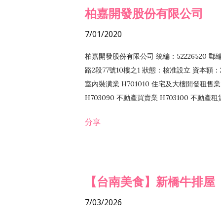
柏嘉開發股份有限公司
7/01/2020
柏嘉開發股份有限公司 統編：52226520 
路2段77號10樓之1 狀態：核准設立 資本額：2
室內裝潢業 H701010 住宅及大樓開發租售業 
H703090 不動產買賣業 H703100 不動產
營法令非禁止或限制之業務
分享
【台南美食】新橋牛排屋
7/03/2026