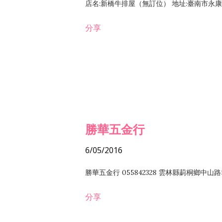
店名:新橋牛排屋（無訂位） 地址:臺南市永康區復
分享
勝華五金行
6/05/2016
勝華五金行 055842328 雲林縣莿桐鄉中山路
分享