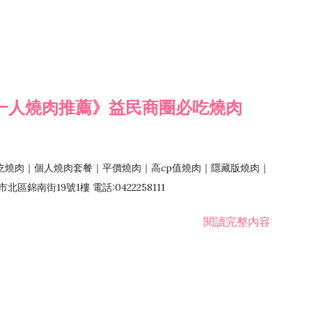
一人燒肉推薦》益民商圈必吃燒肉
吃燒肉｜個人燒肉套餐｜平價燒肉｜高cp值燒肉｜隱藏版燒肉｜
錦南街19號1樓 電話:0422258111
閱讀完整內容