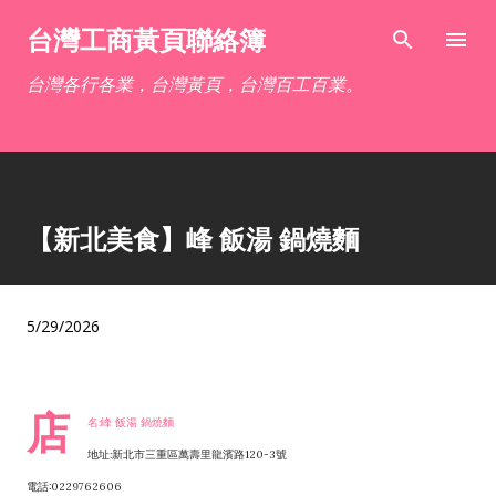
跳到主要內容
台灣工商黃頁聯絡簿
台灣各行各業，台灣黃頁，台灣百工百業。
【新北美食】峰 飯湯 鍋燒麵
5/29/2026
店
名:峰 飯湯 鍋燒麵
地址:新北市三重區萬壽里龍濱路120-3號
電話:0229762606