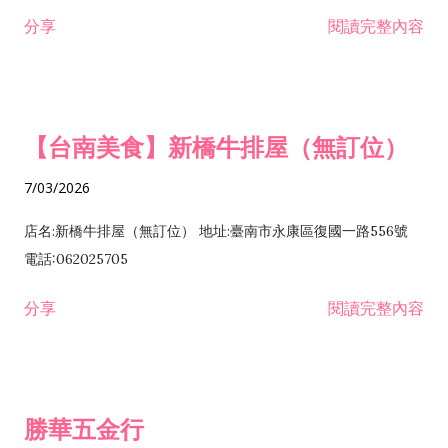
租售業 H701040 特定專業區開發業 H701060 新市鎮、新社區開
分享
閱讀完整內容
發業 H703090 不動產買賣業 H703100 不動產租賃業 I503010
景觀、室內設計業 ZZ99999 除許可業務外，得經營法令非禁止
或限制之業務
【台南美食】新橋牛排屋（無訂位）
7/03/2026
店名:新橋牛排屋（無訂位） 地址:臺南市永康區復國一路556號
電話:062025705
分享
閱讀完整內容
勝華五金行