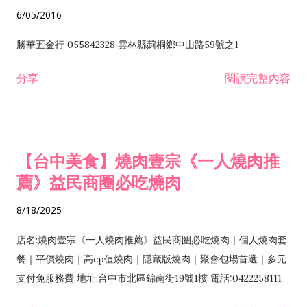
6/05/2016
勝華五金行 055842328 雲林縣莿桐鄉中山路59號之1
分享
閱讀完整內容
【台中美食】燒肉壹宗《一人燒肉推
薦》益民商圈必吃燒肉
8/18/2025
店名:燒肉壹宗《一人燒肉推薦》益民商圈必吃燒肉｜個人燒肉套
餐｜平價燒肉｜高cp值燒肉｜隱藏版燒肉｜聚會包場首選｜多元
支付免服務費 地址:台中市北區錦南街19號1樓 電話:0422258111