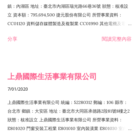
際貿易業 ZZ99999 除許可業務外，得經營法令非禁止或限制之
鎮：內湖區 地址：臺北市內湖區瑞光路66巷36號 狀態：核准設
業務
立 資本額：795,694,500 捷元股份有限公司 所營事業資料：
CC01120 資料儲存媒體製造及複製業 CC01990 其他電機及電子
機械器材製造業 CB01020 事務機器製造業 E601020 電器安裝業
分享
閱讀完整內容
CC01050 資料儲存及處理設備製造業 CC01060 有線通信機械器
材製造業 E605010 電腦設備安裝業 CC01070 無線通信機械器材
製造業 F113020 電器批發業 E701010 電信工程業 CC01080 電
子零組件製造業 CC01110 電腦及其週邊設備製造業 F113050 電
上鼎國際生活事業有限公司
腦及事務性機器設備批發業 F113070 電信器材批發業 F118010
資訊軟體批發業 F119010 電子材料批發業 F213010 電器零售業
7/01/2020
F213030 電腦及事務性機器設備零售業 F213060 電信器材零售
業 F218010 資訊軟體零售業 F219010 電子材料零售業 F399990
上鼎國際生活事業有限公司 統編：52280312 郵編：106 縣市：
其他綜合零售業 F399040 無店面零售業 F401010 國際貿易業
台北市 鄉鎮：大安區 地址：臺北市大同區承德路2段81號8樓之2
F601010 智慧財產權業 G801010 倉儲業 I102010 投資顧問業
狀態：核准設立 上鼎國際生活事業有限公司 所營事業資料：
I103060 管理顧問業 I199990 其他顧問服務業 I105010 藝術品
E801020 門窗安裝工程業 E801010 室內裝潢業 E801030 室內輕
諮詢顧問業 I301010 資訊軟體服務業 I301020 資料處理服務業
鋼架工程業 E801040 玻璃安裝工程業 E801070 廚具、衛浴設備