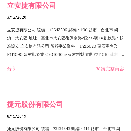
立安捷有限公司
業 F401171 酒類輸入業
3/12/2020
立安捷有限公司 統編：42642596 郵編：106 縣市：台北市 鄉
鎮：大安區 地址：臺北市大安區復興南路2段237號13樓 狀態：核
准設立 立安捷有限公司 所營事業資料： F215020 礦石零售業
F111090 建材批發業 C901060 耐火材料製造業 F211010 建材零
售業 C901070 石材製品製造業 F115020 礦石批發業 C901030
分享
閱讀完整內容
水泥製造業 C901050 水泥及混凝土製品製造業 C901040 預拌混
凝土製造業 E599010 配管工程業 E603110 冷作工程業 E603120
噴砂工程業 E801010 室內裝潢業 E901010 油漆工程業 E903010
防蝕、防銹工程業 EZ99990 其他工程業 F102170 食品什貨批發
捷元股份有限公司
業 F106020 日常用品批發業 F108031 醫療器材批發業 F108040
化粧品批發業 F203010 食品什貨、飲料零售業 F206020 日常用
8/15/2019
品零售業 F208031 醫療器材零售業 F208040 化粧品零售業
F399040 無店面零售業 F399990 其他綜合零售業 F401010 國
捷元股份有限公司 統編：23134543 郵編：114 縣市：台北市 鄉