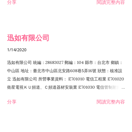
分享
閱讀完整內容
迅如有限公司
1/14/2020
迅如有限公司 統編：28683027 郵編：104 縣市：台北市 鄉鎮：
中山區 地址：臺北市中山區北安路608巷5弄16號 狀態：核准設
立 迅如有限公司 所營事業資料： E701010 電信工程業 E701020
衛星電視ＫＵ頻道、Ｃ頻道器材安裝業 E701030 電信管制射頻器
材裝設工程業 E801010 室內裝潢業 EZ05010 儀器、儀表安裝工
分享
閱讀完整內容
程業 I102010 投資顧問業 I301010 資訊軟體服務業 I301030 電
子資訊供應服務業 F113070 電信器材批發業 F118010 資訊軟體
批發業 F401010 國際貿易業 ZZ99999 除許可業務外，得經營法
令非禁止或限制之業務 F102030 菸酒批發業 F203020 菸酒零售