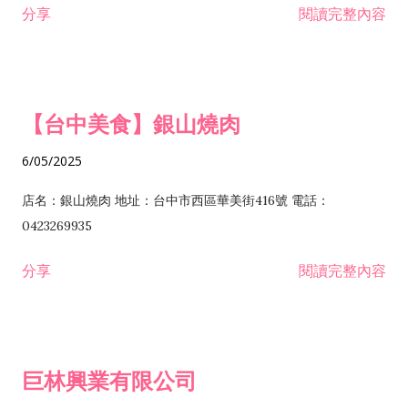
分享
閱讀完整內容
I301030 電子資訊供應服務業 I401010 一般廣告服務業 I501010
安裝工程業 F206020 日常用品零售業 F206040 水器材料零售業
產品設計業 IE01010 電信業務門號代辦業 IZ06010 理貨包裝業
F206060 祭祀用品零售業 F207030 清潔用品零售業 F211010 建
IZ09010 管理系統驗證業 IZ12010 人力派遣業 IZ13010 網路認
材零售業 F213010 電器零售業 F213030 電腦及事務性機器設備
證服務業 IZ15010 市場研究及民意調查業 IZ99990 其他工商服
零售業 F217010 消防安全設備零售業 F218010 資訊軟體零售業
【台中美食】銀山燒肉
務業 J399010 軟體出版業 J601010 藝文服務業 J602010 演藝活
H701010 住宅及大樓開發租售業 H701020 工業廠房開發租售業
動業 J701040 休閒活動場館業 J802010 運動訓練業 JA02010 電
H701050 投資興建公共建設業 H701060 新市鎮、新社區開發業
6/05/2025
器及電子產品修理業 JB01010 會議及展覽服務業 JD01010 工商
H701070 區段徵收及市地重劃代辦業 H701090 都市更新整建維
徵信服務業 JE01010 租賃業 E801010 室內裝潢業 E603010 電
護業 H702010 建築經理業 H703090 不動產買賣業 H703100 不
店名：銀山燒肉 地址：台中市西區華美街416號 電話：
纜安裝工程業 EZ05010 儀器、儀表安裝工程業 F102030 菸酒批
動產租賃業 I103060 管理顧問業 I199990 其他顧問服務業
0423269935
發業 F10...
I301010 資訊軟體服務業 I301020 資料處理服務業 I301030 電子
分享
閱讀完整內容
資訊供應服務業 IF01010 消防安全設備檢修業 JZ99050 仲介服
務業 JZ99990 未分類其他服務業 F201070 花卉零售業 F203010
食品什貨、飲料零售業 F204110 布疋、衣著、鞋、帽、傘、服飾
品零售業 F207200 化學原料零售業 F209060 文教、樂器、育樂
巨林興業有限公司
用品零售業 F215010 首飾及貴金屬零售業 F399040 無店面零售
業 F399990 其他綜合零售業 I301040 第三方支付服務業