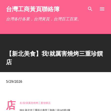
跳到主要內容
台灣工商黃頁聯絡簿
台灣各行各業，台灣黃頁，台灣百工百業。
【新北美食】我!就厲害燒烤三重珍饌
店
5/29/2026
店
名:我!就厲害燒烤三重珍饌店
地址:新北市三重區介壽里三和路二段145號2樓