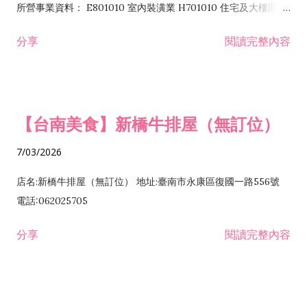
所營事業資料： E801010 室內裝潢業 H701010 住宅及大樓開發
租售業 H701040 特定專業區開發業 H701060 新市鎮、新社區開
分享
閱讀完整內容
發業 H703090 不動產買賣業 H703100 不動產租賃業 I503010
景觀、室內設計業 ZZ99999 除許可業務外，得經營法令非禁止
或限制之業務
【台南美食】新橋牛排屋（無訂位）
7/03/2026
店名:新橋牛排屋（無訂位） 地址:臺南市永康區復國一路556號
電話:062025705
分享
閱讀完整內容