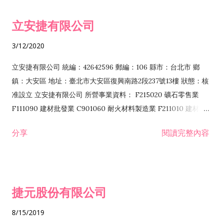
令非禁止或限制之業務 F102030 菸酒批發業 F203020 菸酒零售
立安捷有限公司
業 F401171 酒類輸入業
3/12/2020
立安捷有限公司 統編：42642596 郵編：106 縣市：台北市 鄉
鎮：大安區 地址：臺北市大安區復興南路2段237號13樓 狀態：核
准設立 立安捷有限公司 所營事業資料： F215020 礦石零售業
F111090 建材批發業 C901060 耐火材料製造業 F211010 建材零
售業 C901070 石材製品製造業 F115020 礦石批發業 C901030
分享
閱讀完整內容
水泥製造業 C901050 水泥及混凝土製品製造業 C901040 預拌混
凝土製造業 E599010 配管工程業 E603110 冷作工程業 E603120
噴砂工程業 E801010 室內裝潢業 E901010 油漆工程業 E903010
防蝕、防銹工程業 EZ99990 其他工程業 F102170 食品什貨批發
捷元股份有限公司
業 F106020 日常用品批發業 F108031 醫療器材批發業 F108040
化粧品批發業 F203010 食品什貨、飲料零售業 F206020 日常用
8/15/2019
品零售業 F208031 醫療器材零售業 F208040 化粧品零售業