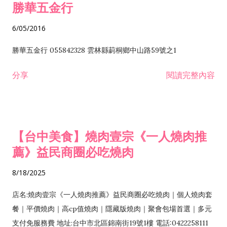
勝華五金行
6/05/2016
勝華五金行 055842328 雲林縣莿桐鄉中山路59號之1
分享
閱讀完整內容
【台中美食】燒肉壹宗《一人燒肉推
薦》益民商圈必吃燒肉
8/18/2025
店名:燒肉壹宗《一人燒肉推薦》益民商圈必吃燒肉｜個人燒肉套
餐｜平價燒肉｜高cp值燒肉｜隱藏版燒肉｜聚會包場首選｜多元
支付免服務費 地址:台中市北區錦南街19號1樓 電話:0422258111