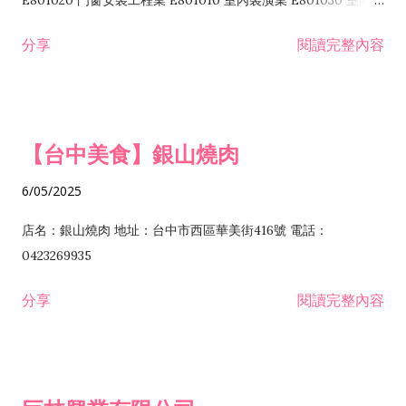
E801020 門窗安裝工程業 E801010 室內裝潢業 E801030 室內輕
諮詢顧問業 I301010 資訊軟體服務業 I301020 資料處理服務業
鋼架工程業 E801040 玻璃安裝工程業 E801070 廚具、衛浴設備
分享
閱讀完整內容
I301030 電子資訊供應服務業 I401010 一般廣告服務業 I501010
安裝工程業 F206020 日常用品零售業 F206040 水器材料零售業
產品設計業 IE01010 電信業務門號代辦業 IZ06010 理貨包裝業
F206060 祭祀用品零售業 F207030 清潔用品零售業 F211010 建
IZ09010 管理系統驗證業 IZ12010 人力派遣業 IZ13010 網路認
材零售業 F213010 電器零售業 F213030 電腦及事務性機器設備
證服務業 IZ15010 市場研究及民意調查業 IZ99990 其他工商服
零售業 F217010 消防安全設備零售業 F218010 資訊軟體零售業
【台中美食】銀山燒肉
務業 J399010 軟體出版業 J601010 藝文服務業 J602010 演藝活
H701010 住宅及大樓開發租售業 H701020 工業廠房開發租售業
動業 J701040 休閒活動場館業 J802010 運動訓練業 JA02010 電
H701050 投資興建公共建設業 H701060 新市鎮、新社區開發業
6/05/2025
器及電子產品修理業 JB01010 會議及展覽服務業 JD01010 工商
H701070 區段徵收及市地重劃代辦業 H701090 都市更新整建維
徵信服務業 JE01010 租賃業 E801010 室內裝潢業 E603010 電
護業 H702010 建築經理業 H703090 不動產買賣業 H703100 不
店名：銀山燒肉 地址：台中市西區華美街416號 電話：
纜安裝工程業 EZ05010 儀器、儀表安裝工程業 F102030 菸酒批
動產租賃業 I103060 管理顧問業 I199990 其他顧問服務業
0423269935
發業 F10...
I301010 資訊軟體服務業 I301020 資料處理服務業 I301030 電子
分享
閱讀完整內容
資訊供應服務業 IF01010 消防安全設備檢修業 JZ99050 仲介服
務業 JZ99990 未分類其他服務業 F201070 花卉零售業 F203010
食品什貨、飲料零售業 F204110 布疋、衣著、鞋、帽、傘、服飾
品零售業 F207200 化學原料零售業 F209060 文教、樂器、育樂