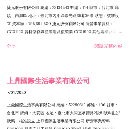
F399040 無店面零售業 F399990 其他綜合零售業 F401010 國
捷元股份有限公司 統編：23134543 郵編：114 縣市：台北市 鄉
際貿易業 ZZ99999 除許可業務外，得經營法令非禁止或限制之
鎮：內湖區 地址：臺北市內湖區瑞光路66巷36號 狀態：核准設
業務
立 資本額：795,694,500 捷元股份有限公司 所營事業資料：
CC01120 資料儲存媒體製造及複製業 CC01990 其他電機及電子
機械器材製造業 CB01020 事務機器製造業 E601020 電器安裝業
分享
閱讀完整內容
CC01050 資料儲存及處理設備製造業 CC01060 有線通信機械器
材製造業 E605010 電腦設備安裝業 CC01070 無線通信機械器材
製造業 F113020 電器批發業 E701010 電信工程業 CC01080 電
子零組件製造業 CC01110 電腦及其週邊設備製造業 F113050 電
上鼎國際生活事業有限公司
腦及事務性機器設備批發業 F113070 電信器材批發業 F118010
資訊軟體批發業 F119010 電子材料批發業 F213010 電器零售業
7/01/2020
F213030 電腦及事務性機器設備零售業 F213060 電信器材零售
業 F218010 資訊軟體零售業 F219010 電子材料零售業 F399990
上鼎國際生活事業有限公司 統編：52280312 郵編：106 縣市：
其他綜合零售業 F399040 無店面零售業 F401010 國際貿易業
台北市 鄉鎮：大安區 地址：臺北市大同區承德路2段81號8樓之2
F601010 智慧財產權業 G801010 倉儲業 I102010 投資顧問業
狀態：核准設立 上鼎國際生活事業有限公司 所營事業資料：
I103060 管理顧問業 I199990 其他顧問服務業 I105010 藝術品