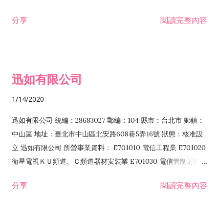
分享
閱讀完整內容
迅如有限公司
1/14/2020
迅如有限公司 統編：28683027 郵編：104 縣市：台北市 鄉鎮：
中山區 地址：臺北市中山區北安路608巷5弄16號 狀態：核准設
立 迅如有限公司 所營事業資料： E701010 電信工程業 E701020
衛星電視ＫＵ頻道、Ｃ頻道器材安裝業 E701030 電信管制射頻器
材裝設工程業 E801010 室內裝潢業 EZ05010 儀器、儀表安裝工
分享
閱讀完整內容
程業 I102010 投資顧問業 I301010 資訊軟體服務業 I301030 電
子資訊供應服務業 F113070 電信器材批發業 F118010 資訊軟體
批發業 F401010 國際貿易業 ZZ99999 除許可業務外，得經營法