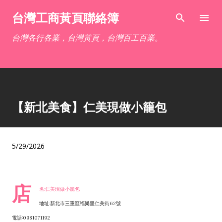
跳到主要內容
台灣工商黃頁聯絡簿
台灣各行各業，台灣黃頁，台灣百工百業。
【新北美食】仁美現做小籠包
5/29/2026
店
名:仁美現做小籠包
地址:新北市三重區福樂里仁美街62號
電話:0981071192