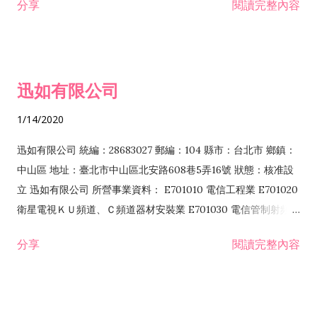
分享
閱讀完整內容
迅如有限公司
1/14/2020
迅如有限公司 統編：28683027 郵編：104 縣市：台北市 鄉鎮：
中山區 地址：臺北市中山區北安路608巷5弄16號 狀態：核准設
立 迅如有限公司 所營事業資料： E701010 電信工程業 E701020
衛星電視ＫＵ頻道、Ｃ頻道器材安裝業 E701030 電信管制射頻器
材裝設工程業 E801010 室內裝潢業 EZ05010 儀器、儀表安裝工
分享
閱讀完整內容
程業 I102010 投資顧問業 I301010 資訊軟體服務業 I301030 電
子資訊供應服務業 F113070 電信器材批發業 F118010 資訊軟體
批發業 F401010 國際貿易業 ZZ99999 除許可業務外，得經營法
令非禁止或限制之業務 F102030 菸酒批發業 F203020 菸酒零售