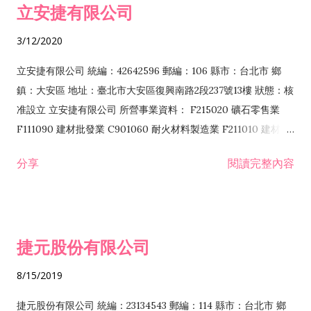
立安捷有限公司
業 F401171 酒類輸入業
3/12/2020
立安捷有限公司 統編：42642596 郵編：106 縣市：台北市 鄉
鎮：大安區 地址：臺北市大安區復興南路2段237號13樓 狀態：核
准設立 立安捷有限公司 所營事業資料： F215020 礦石零售業
F111090 建材批發業 C901060 耐火材料製造業 F211010 建材零
售業 C901070 石材製品製造業 F115020 礦石批發業 C901030
分享
閱讀完整內容
水泥製造業 C901050 水泥及混凝土製品製造業 C901040 預拌混
凝土製造業 E599010 配管工程業 E603110 冷作工程業 E603120
噴砂工程業 E801010 室內裝潢業 E901010 油漆工程業 E903010
防蝕、防銹工程業 EZ99990 其他工程業 F102170 食品什貨批發
捷元股份有限公司
業 F106020 日常用品批發業 F108031 醫療器材批發業 F108040
化粧品批發業 F203010 食品什貨、飲料零售業 F206020 日常用
8/15/2019
品零售業 F208031 醫療器材零售業 F208040 化粧品零售業
F399040 無店面零售業 F399990 其他綜合零售業 F401010 國
捷元股份有限公司 統編：23134543 郵編：114 縣市：台北市 鄉