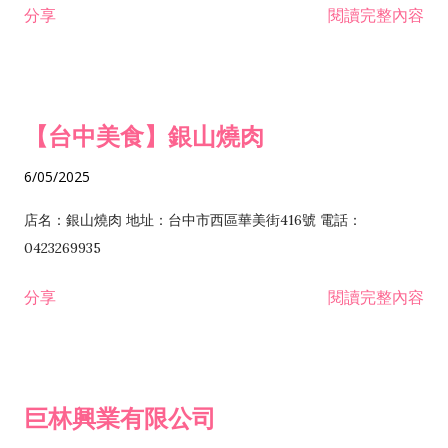
分享
閱讀完整內容
I301030 電子資訊供應服務業 I401010 一般廣告服務業 I501010
安裝工程業 F206020 日常用品零售業 F206040 水器材料零售業
產品設計業 IE01010 電信業務門號代辦業 IZ06010 理貨包裝業
F206060 祭祀用品零售業 F207030 清潔用品零售業 F211010 建
IZ09010 管理系統驗證業 IZ12010 人力派遣業 IZ13010 網路認
材零售業 F213010 電器零售業 F213030 電腦及事務性機器設備
證服務業 IZ15010 市場研究及民意調查業 IZ99990 其他工商服
零售業 F217010 消防安全設備零售業 F218010 資訊軟體零售業
【台中美食】銀山燒肉
務業 J399010 軟體出版業 J601010 藝文服務業 J602010 演藝活
H701010 住宅及大樓開發租售業 H701020 工業廠房開發租售業
動業 J701040 休閒活動場館業 J802010 運動訓練業 JA02010 電
H701050 投資興建公共建設業 H701060 新市鎮、新社區開發業
6/05/2025
器及電子產品修理業 JB01010 會議及展覽服務業 JD01010 工商
H701070 區段徵收及市地重劃代辦業 H701090 都市更新整建維
徵信服務業 JE01010 租賃業 E801010 室內裝潢業 E603010 電
護業 H702010 建築經理業 H703090 不動產買賣業 H703100 不
店名：銀山燒肉 地址：台中市西區華美街416號 電話：
纜安裝工程業 EZ05010 儀器、儀表安裝工程業 F102030 菸酒批
動產租賃業 I103060 管理顧問業 I199990 其他顧問服務業
0423269935
發業 F10...
I301010 資訊軟體服務業 I301020 資料處理服務業 I301030 電子
分享
閱讀完整內容
資訊供應服務業 IF01010 消防安全設備檢修業 JZ99050 仲介服
務業 JZ99990 未分類其他服務業 F201070 花卉零售業 F203010
食品什貨、飲料零售業 F204110 布疋、衣著、鞋、帽、傘、服飾
品零售業 F207200 化學原料零售業 F209060 文教、樂器、育樂
巨林興業有限公司
用品零售業 F215010 首飾及貴金屬零售業 F399040 無店面零售
業 F399990 其他綜合零售業 I301040 第三方支付服務業