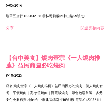
6/05/2016
勝華五金行 055842328 雲林縣莿桐鄉中山路59號之1
分享
閱讀完整內容
【台中美食】燒肉壹宗《一人燒肉推
薦》益民商圈必吃燒肉
8/18/2025
店名:燒肉壹宗《一人燒肉推薦》益民商圈必吃燒肉｜個人燒肉套
餐｜平價燒肉｜高cp值燒肉｜隱藏版燒肉｜聚會包場首選｜多元
支付免服務費 地址:台中市北區錦南街19號1樓 電話:0422258111