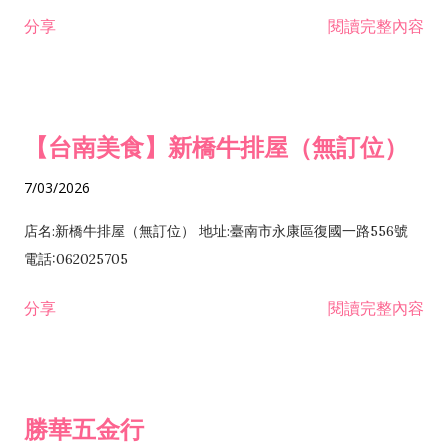
租售業 H701040 特定專業區開發業 H701060 新市鎮、新社區開
分享
閱讀完整內容
發業 H703090 不動產買賣業 H703100 不動產租賃業 I503010
景觀、室內設計業 ZZ99999 除許可業務外，得經營法令非禁止
或限制之業務
【台南美食】新橋牛排屋（無訂位）
7/03/2026
店名:新橋牛排屋（無訂位） 地址:臺南市永康區復國一路556號
電話:062025705
分享
閱讀完整內容
勝華五金行