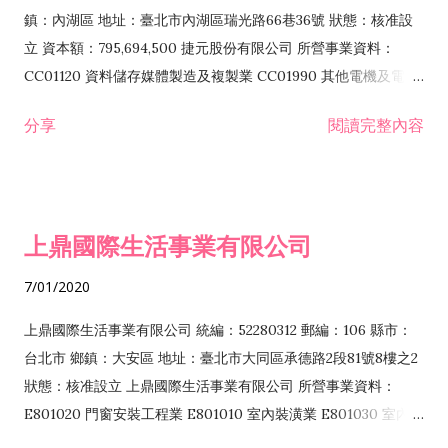
際貿易業 ZZ99999 除許可業務外，得經營法令非禁止或限制之
鎮：內湖區 地址：臺北市內湖區瑞光路66巷36號 狀態：核准設
業務
立 資本額：795,694,500 捷元股份有限公司 所營事業資料：
CC01120 資料儲存媒體製造及複製業 CC01990 其他電機及電子
機械器材製造業 CB01020 事務機器製造業 E601020 電器安裝業
分享
閱讀完整內容
CC01050 資料儲存及處理設備製造業 CC01060 有線通信機械器
材製造業 E605010 電腦設備安裝業 CC01070 無線通信機械器材
製造業 F113020 電器批發業 E701010 電信工程業 CC01080 電
子零組件製造業 CC01110 電腦及其週邊設備製造業 F113050 電
上鼎國際生活事業有限公司
腦及事務性機器設備批發業 F113070 電信器材批發業 F118010
資訊軟體批發業 F119010 電子材料批發業 F213010 電器零售業
7/01/2020
F213030 電腦及事務性機器設備零售業 F213060 電信器材零售
業 F218010 資訊軟體零售業 F219010 電子材料零售業 F399990
上鼎國際生活事業有限公司 統編：52280312 郵編：106 縣市：
其他綜合零售業 F399040 無店面零售業 F401010 國際貿易業
台北市 鄉鎮：大安區 地址：臺北市大同區承德路2段81號8樓之2
F601010 智慧財產權業 G801010 倉儲業 I102010 投資顧問業
狀態：核准設立 上鼎國際生活事業有限公司 所營事業資料：
I103060 管理顧問業 I199990 其他顧問服務業 I105010 藝術品
E801020 門窗安裝工程業 E801010 室內裝潢業 E801030 室內輕
諮詢顧問業 I301010 資訊軟體服務業 I301020 資料處理服務業
鋼架工程業 E801040 玻璃安裝工程業 E801070 廚具、衛浴設備