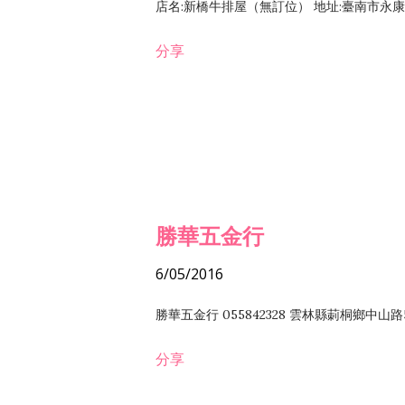
店名:新橋牛排屋（無訂位） 地址:臺南市永康區復
分享
勝華五金行
6/05/2016
勝華五金行 055842328 雲林縣莿桐鄉中山路
分享