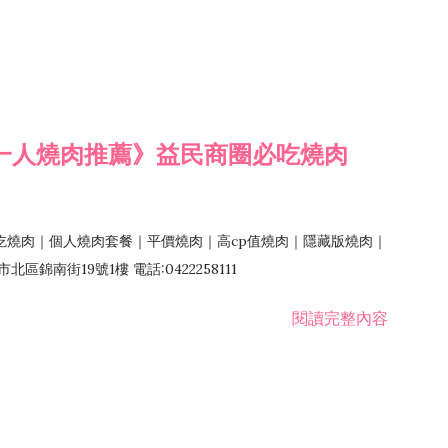
一人燒肉推薦》益民商圈必吃燒肉
吃燒肉｜個人燒肉套餐｜平價燒肉｜高cp值燒肉｜隱藏版燒肉｜
錦南街19號1樓 電話:0422258111
閱讀完整內容