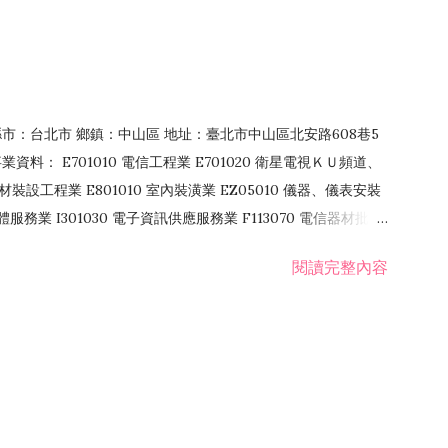
4 縣市：台北市 鄉鎮：中山區 地址：臺北市中山區北安路608巷5
資料： E701010 電信工程業 E701020 衛星電視ＫＵ頻道、
裝設工程業 E801010 室內裝潢業 EZ05010 儀器、儀表安裝
訊軟體服務業 I301030 電子資訊供應服務業 F113070 電信器材批發
 國際貿易業 ZZ99999 除許可業務外，得經營法令非禁止或限制之業
閱讀完整內容
業 F401171 酒類輸入業