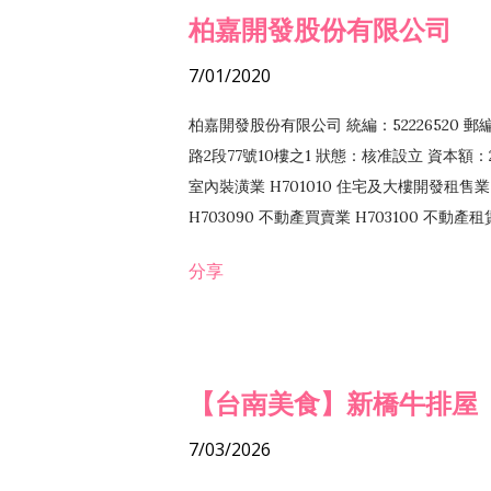
柏嘉開發股份有限公司
7/01/2020
柏嘉開發股份有限公司 統編：52226520 
路2段77號10樓之1 狀態：核准設立 資本額：2
室內裝潢業 H701010 住宅及大樓開發租售業 
H703090 不動產買賣業 H703100 不動產
營法令非禁止或限制之業務
分享
【台南美食】新橋牛排屋
7/03/2026