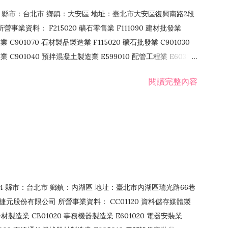
106 縣市：台北市 鄉鎮：大安區 地址：臺北市大安區復興南路2段
營事業資料： F215020 礦石零售業 F111090 建材批發業
業 C901070 石材製品製造業 F115020 礦石批發業 C901030
C901040 預拌混凝土製造業 E599010 配管工程業 E603110
 室內裝潢業 E901010 油漆工程業 E903010 防蝕、防銹工程業
閱讀完整內容
發業 F106020 日常用品批發業 F108031 醫療器材批發業
貨、飲料零售業 F206020 日常用品零售業 F208031 醫療器材零售
面零售業 F399990 其他綜合零售業 F401010 國際貿易業
止或限制之業務
：114 縣市：台北市 鄉鎮：內湖區 地址：臺北市內湖區瑞光路66巷
00 捷元股份有限公司 所營事業資料： CC01120 資料儲存媒體製
製造業 CB01020 事務機器製造業 E601020 電器安裝業