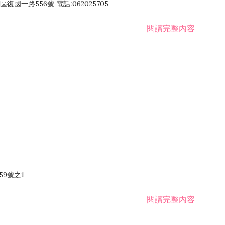
國一路556號 電話:062025705
閱讀完整內容
59號之1
閱讀完整內容