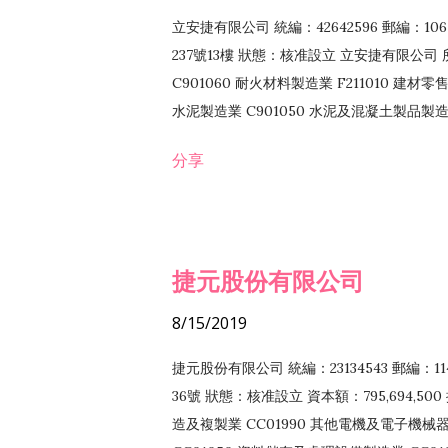
立安捷有限公司 統編：42642596 郵編：
237號13樓 狀態：核准設立 立安捷有限公司 所
C901060 耐火材料製造業 F211010 建材零售
水泥製造業 C901050 水泥及混凝土製品製造業 
冷作工程業 E603120 噴砂工程業 E801010
分享
EZ99990 其他工程業 F102170 食品什貨批
F108040 化粧品批發業 F203010 食品什
業 F208040 化粧品零售業 F399040 無店
ZZ99999 除許可業務外，得經營法令非禁
捷元股份有限公司
8/15/2019
捷元股份有限公司 統編：23134543 郵編
36號 狀態：核准設立 資本額：795,694,5
造及複製業 CC01990 其他電機及電子機械器材