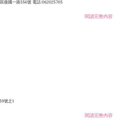
國一路556號 電話:062025705
閱讀完整內容
59號之1
閱讀完整內容