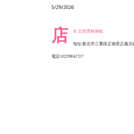
5/29/2026
店
名:五燈獎豬腳飯
地址:新北市三重區正德里正義北路
電話:0229842727