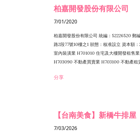
柏嘉開發股份有限公司
7/01/2020
柏嘉開發股份有限公司 統編：52226520 
路2段77號10樓之1 狀態：核准設立 資本額：2
室內裝潢業 H701010 住宅及大樓開發租售業 
H703090 不動產買賣業 H703100 不動產
營法令非禁止或限制之業務
分享
【台南美食】新橋牛排屋
7/03/2026