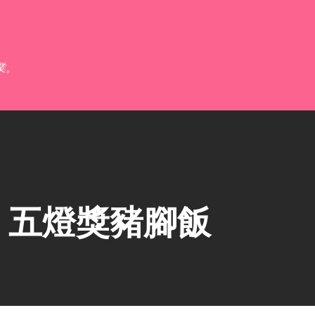
跳到主要內容
業。
】五燈獎豬腳飯