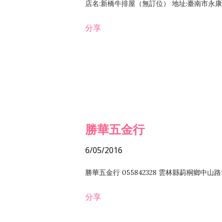
店名:新橋牛排屋（無訂位） 地址:臺南市永康區復
分享
勝華五金行
6/05/2016
勝華五金行 055842328 雲林縣莿桐鄉中山路
分享