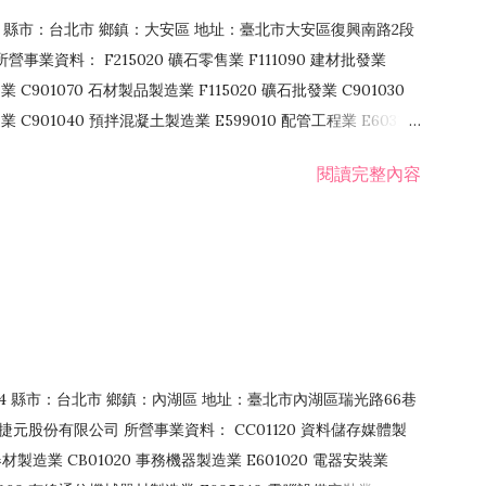
106 縣市：台北市 鄉鎮：大安區 地址：臺北市大安區復興南路2段
營事業資料： F215020 礦石零售業 F111090 建材批發業
業 C901070 石材製品製造業 F115020 礦石批發業 C901030
C901040 預拌混凝土製造業 E599010 配管工程業 E603110
 室內裝潢業 E901010 油漆工程業 E903010 防蝕、防銹工程業
閱讀完整內容
發業 F106020 日常用品批發業 F108031 醫療器材批發業
貨、飲料零售業 F206020 日常用品零售業 F208031 醫療器材零售
面零售業 F399990 其他綜合零售業 F401010 國際貿易業
止或限制之業務
：114 縣市：台北市 鄉鎮：內湖區 地址：臺北市內湖區瑞光路66巷
00 捷元股份有限公司 所營事業資料： CC01120 資料儲存媒體製
製造業 CB01020 事務機器製造業 E601020 電器安裝業