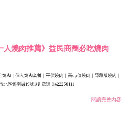
一人燒肉推薦》益民商圈必吃燒肉
吃燒肉｜個人燒肉套餐｜平價燒肉｜高cp值燒肉｜隱藏版燒肉｜
錦南街19號1樓 電話:0422258111
閱讀完整內容