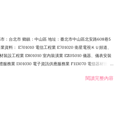
4 縣市：台北市 鄉鎮：中山區 地址：臺北市中山區北安路608巷5
資料： E701010 電信工程業 E701020 衛星電視ＫＵ頻道、
裝設工程業 E801010 室內裝潢業 EZ05010 儀器、儀表安裝
訊軟體服務業 I301030 電子資訊供應服務業 F113070 電信器材批發
 國際貿易業 ZZ99999 除許可業務外，得經營法令非禁止或限制之業
閱讀完整內容
業 F401171 酒類輸入業