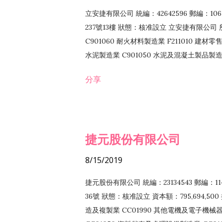
立安捷有限公司 統編：42642596 郵編：
237號13樓 狀態：核准設立 立安捷有限公司 所
C901060 耐火材料製造業 F211010 建材零售
水泥製造業 C901050 水泥及混凝土製品製造業 
冷作工程業 E603120 噴砂工程業 E801010
分享
EZ99990 其他工程業 F102170 食品什貨批
F108040 化粧品批發業 F203010 食品什
業 F208040 化粧品零售業 F399040 無店
ZZ99999 除許可業務外，得經營法令非禁
捷元股份有限公司
8/15/2019
捷元股份有限公司 統編：23134543 郵編
36號 狀態：核准設立 資本額：795,694,5
造及複製業 CC01990 其他電機及電子機械器材