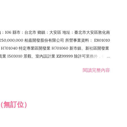
郵編：106 縣市：台北市 鄉鎮：大安區 地址：臺北市大安區敦化南
50,000,000 柏嘉開發股份有限公司 所營事業資料： E801010
H701040 特定專業區開發業 H701060 新市鎮、新社區開發業
租賃業 I503010 景觀、室內設計業 ZZ99999 除許可業務外，得經
閱讀完整內容
（無訂位）