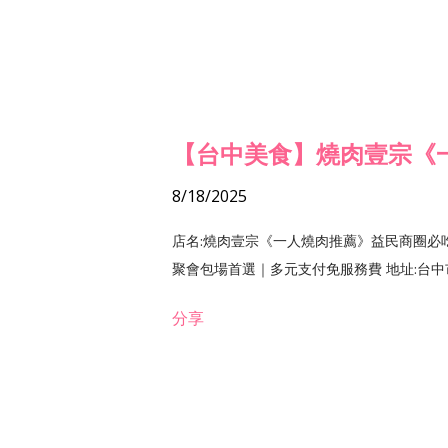
【台中美食】燒肉壹宗《
8/18/2025
店名:燒肉壹宗《一人燒肉推薦》益民商圈必
聚會包場首選｜多元支付免服務費 地址:台中市北區
分享