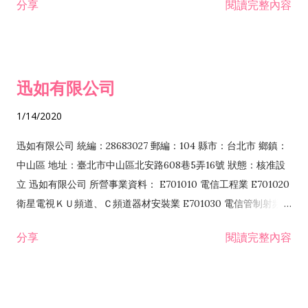
分享
閱讀完整內容
迅如有限公司
1/14/2020
迅如有限公司 統編：28683027 郵編：104 縣市：台北市 鄉鎮：
中山區 地址：臺北市中山區北安路608巷5弄16號 狀態：核准設
立 迅如有限公司 所營事業資料： E701010 電信工程業 E701020
衛星電視ＫＵ頻道、Ｃ頻道器材安裝業 E701030 電信管制射頻器
材裝設工程業 E801010 室內裝潢業 EZ05010 儀器、儀表安裝工
分享
閱讀完整內容
程業 I102010 投資顧問業 I301010 資訊軟體服務業 I301030 電
子資訊供應服務業 F113070 電信器材批發業 F118010 資訊軟體
批發業 F401010 國際貿易業 ZZ99999 除許可業務外，得經營法
令非禁止或限制之業務 F102030 菸酒批發業 F203020 菸酒零售