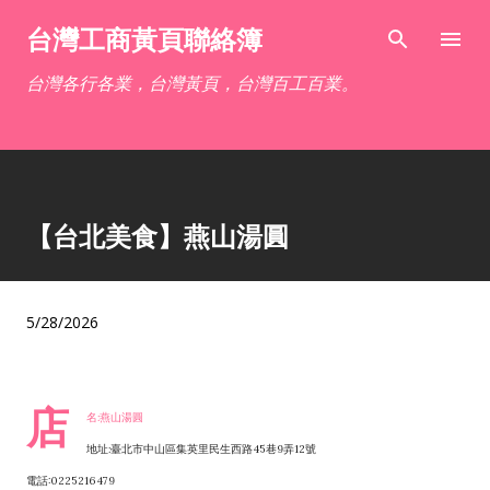
跳到主要內容
台灣工商黃頁聯絡簿
台灣各行各業，台灣黃頁，台灣百工百業。
【台北美食】燕山湯圓
5/28/2026
店
名:燕山湯圓
地址:臺北市中山區集英里民生西路45巷9弄12號
電話:0225216479