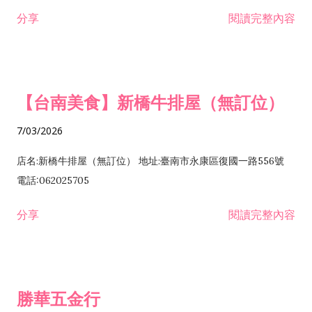
租售業 H701040 特定專業區開發業 H701060 新市鎮、新社區開
分享
閱讀完整內容
發業 H703090 不動產買賣業 H703100 不動產租賃業 I503010
景觀、室內設計業 ZZ99999 除許可業務外，得經營法令非禁止
或限制之業務
【台南美食】新橋牛排屋（無訂位）
7/03/2026
店名:新橋牛排屋（無訂位） 地址:臺南市永康區復國一路556號
電話:062025705
分享
閱讀完整內容
勝華五金行