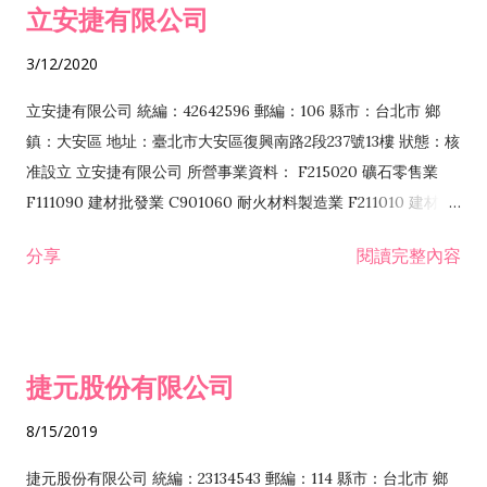
立安捷有限公司
業 F401171 酒類輸入業
3/12/2020
立安捷有限公司 統編：42642596 郵編：106 縣市：台北市 鄉
鎮：大安區 地址：臺北市大安區復興南路2段237號13樓 狀態：核
准設立 立安捷有限公司 所營事業資料： F215020 礦石零售業
F111090 建材批發業 C901060 耐火材料製造業 F211010 建材零
售業 C901070 石材製品製造業 F115020 礦石批發業 C901030
分享
閱讀完整內容
水泥製造業 C901050 水泥及混凝土製品製造業 C901040 預拌混
凝土製造業 E599010 配管工程業 E603110 冷作工程業 E603120
噴砂工程業 E801010 室內裝潢業 E901010 油漆工程業 E903010
防蝕、防銹工程業 EZ99990 其他工程業 F102170 食品什貨批發
捷元股份有限公司
業 F106020 日常用品批發業 F108031 醫療器材批發業 F108040
化粧品批發業 F203010 食品什貨、飲料零售業 F206020 日常用
8/15/2019
品零售業 F208031 醫療器材零售業 F208040 化粧品零售業
F399040 無店面零售業 F399990 其他綜合零售業 F401010 國
捷元股份有限公司 統編：23134543 郵編：114 縣市：台北市 鄉