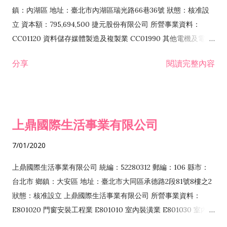
際貿易業 ZZ99999 除許可業務外，得經營法令非禁止或限制之
鎮：內湖區 地址：臺北市內湖區瑞光路66巷36號 狀態：核准設
業務
立 資本額：795,694,500 捷元股份有限公司 所營事業資料：
CC01120 資料儲存媒體製造及複製業 CC01990 其他電機及電子
機械器材製造業 CB01020 事務機器製造業 E601020 電器安裝業
分享
閱讀完整內容
CC01050 資料儲存及處理設備製造業 CC01060 有線通信機械器
材製造業 E605010 電腦設備安裝業 CC01070 無線通信機械器材
製造業 F113020 電器批發業 E701010 電信工程業 CC01080 電
子零組件製造業 CC01110 電腦及其週邊設備製造業 F113050 電
上鼎國際生活事業有限公司
腦及事務性機器設備批發業 F113070 電信器材批發業 F118010
資訊軟體批發業 F119010 電子材料批發業 F213010 電器零售業
7/01/2020
F213030 電腦及事務性機器設備零售業 F213060 電信器材零售
業 F218010 資訊軟體零售業 F219010 電子材料零售業 F399990
上鼎國際生活事業有限公司 統編：52280312 郵編：106 縣市：
其他綜合零售業 F399040 無店面零售業 F401010 國際貿易業
台北市 鄉鎮：大安區 地址：臺北市大同區承德路2段81號8樓之2
F601010 智慧財產權業 G801010 倉儲業 I102010 投資顧問業
狀態：核准設立 上鼎國際生活事業有限公司 所營事業資料：
I103060 管理顧問業 I199990 其他顧問服務業 I105010 藝術品
E801020 門窗安裝工程業 E801010 室內裝潢業 E801030 室內輕
諮詢顧問業 I301010 資訊軟體服務業 I301020 資料處理服務業
鋼架工程業 E801040 玻璃安裝工程業 E801070 廚具、衛浴設備