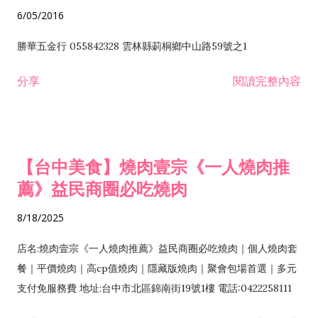
6/05/2016
勝華五金行 055842328 雲林縣莿桐鄉中山路59號之1
分享
閱讀完整內容
【台中美食】燒肉壹宗《一人燒肉推
薦》益民商圈必吃燒肉
8/18/2025
店名:燒肉壹宗《一人燒肉推薦》益民商圈必吃燒肉｜個人燒肉套
餐｜平價燒肉｜高cp值燒肉｜隱藏版燒肉｜聚會包場首選｜多元
支付免服務費 地址:台中市北區錦南街19號1樓 電話:0422258111