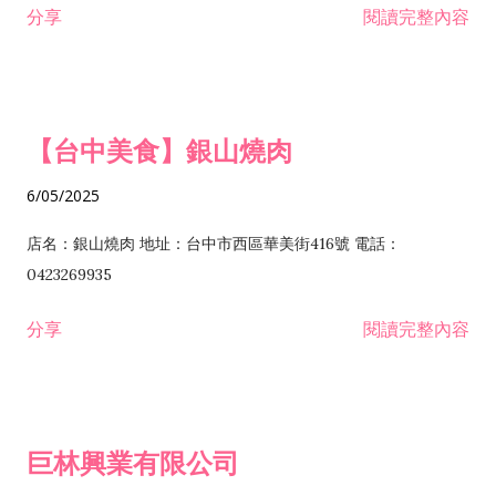
分享
閱讀完整內容
I301030 電子資訊供應服務業 I401010 一般廣告服務業 I501010
安裝工程業 F206020 日常用品零售業 F206040 水器材料零售業
產品設計業 IE01010 電信業務門號代辦業 IZ06010 理貨包裝業
F206060 祭祀用品零售業 F207030 清潔用品零售業 F211010 建
IZ09010 管理系統驗證業 IZ12010 人力派遣業 IZ13010 網路認
材零售業 F213010 電器零售業 F213030 電腦及事務性機器設備
證服務業 IZ15010 市場研究及民意調查業 IZ99990 其他工商服
零售業 F217010 消防安全設備零售業 F218010 資訊軟體零售業
【台中美食】銀山燒肉
務業 J399010 軟體出版業 J601010 藝文服務業 J602010 演藝活
H701010 住宅及大樓開發租售業 H701020 工業廠房開發租售業
動業 J701040 休閒活動場館業 J802010 運動訓練業 JA02010 電
H701050 投資興建公共建設業 H701060 新市鎮、新社區開發業
6/05/2025
器及電子產品修理業 JB01010 會議及展覽服務業 JD01010 工商
H701070 區段徵收及市地重劃代辦業 H701090 都市更新整建維
徵信服務業 JE01010 租賃業 E801010 室內裝潢業 E603010 電
護業 H702010 建築經理業 H703090 不動產買賣業 H703100 不
店名：銀山燒肉 地址：台中市西區華美街416號 電話：
纜安裝工程業 EZ05010 儀器、儀表安裝工程業 F102030 菸酒批
動產租賃業 I103060 管理顧問業 I199990 其他顧問服務業
0423269935
發業 F10...
I301010 資訊軟體服務業 I301020 資料處理服務業 I301030 電子
分享
閱讀完整內容
資訊供應服務業 IF01010 消防安全設備檢修業 JZ99050 仲介服
務業 JZ99990 未分類其他服務業 F201070 花卉零售業 F203010
食品什貨、飲料零售業 F204110 布疋、衣著、鞋、帽、傘、服飾
品零售業 F207200 化學原料零售業 F209060 文教、樂器、育樂
巨林興業有限公司
用品零售業 F215010 首飾及貴金屬零售業 F399040 無店面零售
業 F399990 其他綜合零售業 I301040 第三方支付服務業