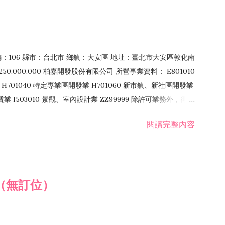
郵編：106 縣市：台北市 鄉鎮：大安區 地址：臺北市大安區敦化南
50,000,000 柏嘉開發股份有限公司 所營事業資料： E801010
H701040 特定專業區開發業 H701060 新市鎮、新社區開發業
租賃業 I503010 景觀、室內設計業 ZZ99999 除許可業務外，得經
閱讀完整內容
（無訂位）