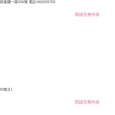
國一路556號 電話:062025705
閱讀完整內容
59號之1
閱讀完整內容