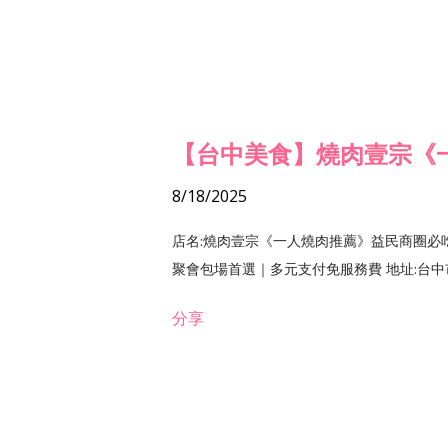
【台中美食】燒肉壹宗《
8/18/2025
店名:燒肉壹宗《一人燒肉推薦》益民商圈必
聚會包場首選｜多元支付免服務費 地址:台中市北區
分享