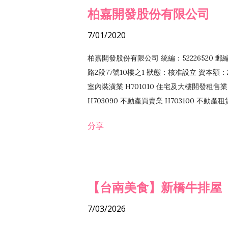
柏嘉開發股份有限公司
7/01/2020
柏嘉開發股份有限公司 統編：52226520 
路2段77號10樓之1 狀態：核准設立 資本額：2
室內裝潢業 H701010 住宅及大樓開發租售業 
H703090 不動產買賣業 H703100 不動產
營法令非禁止或限制之業務
分享
【台南美食】新橋牛排屋
7/03/2026