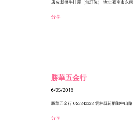
店名:新橋牛排屋（無訂位） 地址:臺南市永康區復
分享
勝華五金行
6/05/2016
勝華五金行 055842328 雲林縣莿桐鄉中山路
分享