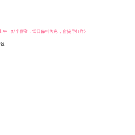
《上午十點半營業，當日備料售完,，會提早打烊》
1號