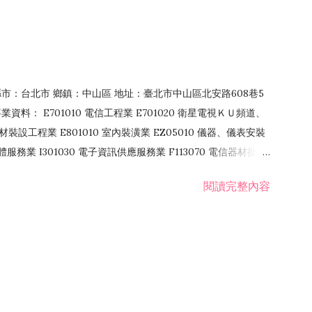
4 縣市：台北市 鄉鎮：中山區 地址：臺北市中山區北安路608巷5
資料： E701010 電信工程業 E701020 衛星電視ＫＵ頻道、
裝設工程業 E801010 室內裝潢業 EZ05010 儀器、儀表安裝
訊軟體服務業 I301030 電子資訊供應服務業 F113070 電信器材批發
 國際貿易業 ZZ99999 除許可業務外，得經營法令非禁止或限制之業
閱讀完整內容
業 F401171 酒類輸入業