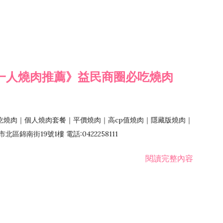
一人燒肉推薦》益民商圈必吃燒肉
吃燒肉｜個人燒肉套餐｜平價燒肉｜高cp值燒肉｜隱藏版燒肉｜
錦南街19號1樓 電話:0422258111
閱讀完整內容