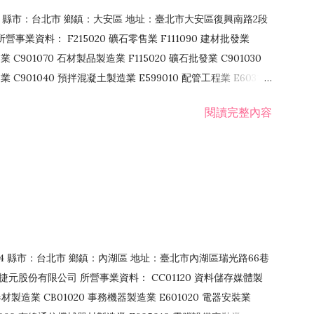
106 縣市：台北市 鄉鎮：大安區 地址：臺北市大安區復興南路2段
營事業資料： F215020 礦石零售業 F111090 建材批發業
業 C901070 石材製品製造業 F115020 礦石批發業 C901030
C901040 預拌混凝土製造業 E599010 配管工程業 E603110
 室內裝潢業 E901010 油漆工程業 E903010 防蝕、防銹工程業
閱讀完整內容
發業 F106020 日常用品批發業 F108031 醫療器材批發業
貨、飲料零售業 F206020 日常用品零售業 F208031 醫療器材零售
面零售業 F399990 其他綜合零售業 F401010 國際貿易業
止或限制之業務
：114 縣市：台北市 鄉鎮：內湖區 地址：臺北市內湖區瑞光路66巷
00 捷元股份有限公司 所營事業資料： CC01120 資料儲存媒體製
製造業 CB01020 事務機器製造業 E601020 電器安裝業