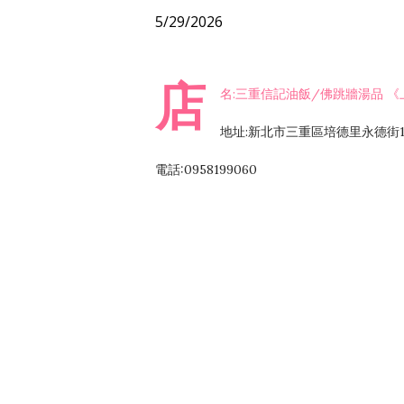
5/29/2026
店
名:三重信記油飯/佛跳牆湯品 
地址:新北市三重區培德里永德街
電話:0958199060