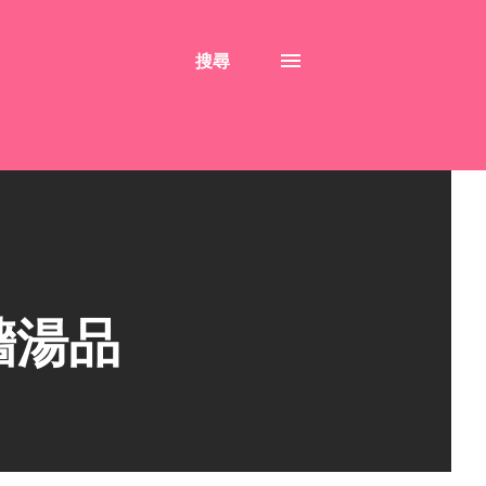
搜尋
牆湯品