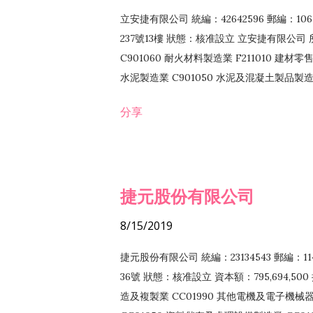
立安捷有限公司 統編：42642596 郵編：
237號13樓 狀態：核准設立 立安捷有限公司 所
C901060 耐火材料製造業 F211010 建材零售
水泥製造業 C901050 水泥及混凝土製品製造業 
冷作工程業 E603120 噴砂工程業 E801010
分享
EZ99990 其他工程業 F102170 食品什貨批
F108040 化粧品批發業 F203010 食品什
業 F208040 化粧品零售業 F399040 無店
ZZ99999 除許可業務外，得經營法令非禁
捷元股份有限公司
8/15/2019
捷元股份有限公司 統編：23134543 郵編
36號 狀態：核准設立 資本額：795,694,5
造及複製業 CC01990 其他電機及電子機械器材