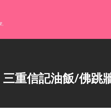
跳到主要內容
業。
】三重信記油飯/佛跳