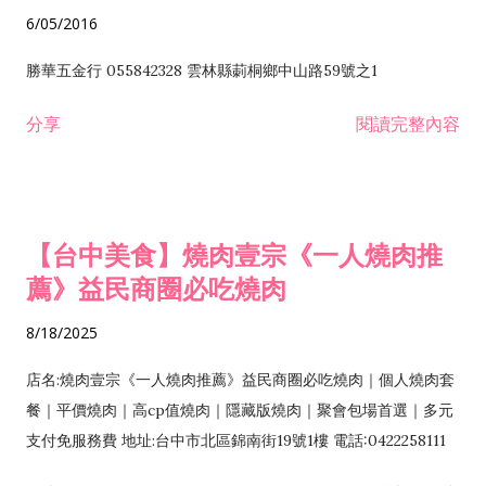
6/05/2016
勝華五金行 055842328 雲林縣莿桐鄉中山路59號之1
分享
閱讀完整內容
【台中美食】燒肉壹宗《一人燒肉推
薦》益民商圈必吃燒肉
8/18/2025
店名:燒肉壹宗《一人燒肉推薦》益民商圈必吃燒肉｜個人燒肉套
餐｜平價燒肉｜高cp值燒肉｜隱藏版燒肉｜聚會包場首選｜多元
支付免服務費 地址:台中市北區錦南街19號1樓 電話:0422258111