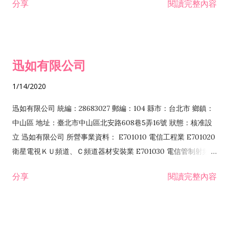
分享
閱讀完整內容
迅如有限公司
1/14/2020
迅如有限公司 統編：28683027 郵編：104 縣市：台北市 鄉鎮：
中山區 地址：臺北市中山區北安路608巷5弄16號 狀態：核准設
立 迅如有限公司 所營事業資料： E701010 電信工程業 E701020
衛星電視ＫＵ頻道、Ｃ頻道器材安裝業 E701030 電信管制射頻器
材裝設工程業 E801010 室內裝潢業 EZ05010 儀器、儀表安裝工
分享
閱讀完整內容
程業 I102010 投資顧問業 I301010 資訊軟體服務業 I301030 電
子資訊供應服務業 F113070 電信器材批發業 F118010 資訊軟體
批發業 F401010 國際貿易業 ZZ99999 除許可業務外，得經營法
令非禁止或限制之業務 F102030 菸酒批發業 F203020 菸酒零售