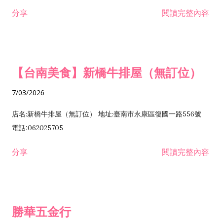
租售業 H701040 特定專業區開發業 H701060 新市鎮、新社區開
分享
閱讀完整內容
發業 H703090 不動產買賣業 H703100 不動產租賃業 I503010
景觀、室內設計業 ZZ99999 除許可業務外，得經營法令非禁止
或限制之業務
【台南美食】新橋牛排屋（無訂位）
7/03/2026
店名:新橋牛排屋（無訂位） 地址:臺南市永康區復國一路556號
電話:062025705
分享
閱讀完整內容
勝華五金行