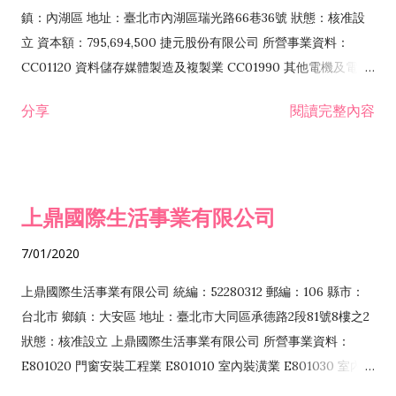
際貿易業 ZZ99999 除許可業務外，得經營法令非禁止或限制之
鎮：內湖區 地址：臺北市內湖區瑞光路66巷36號 狀態：核准設
業務
立 資本額：795,694,500 捷元股份有限公司 所營事業資料：
CC01120 資料儲存媒體製造及複製業 CC01990 其他電機及電子
機械器材製造業 CB01020 事務機器製造業 E601020 電器安裝業
分享
閱讀完整內容
CC01050 資料儲存及處理設備製造業 CC01060 有線通信機械器
材製造業 E605010 電腦設備安裝業 CC01070 無線通信機械器材
製造業 F113020 電器批發業 E701010 電信工程業 CC01080 電
子零組件製造業 CC01110 電腦及其週邊設備製造業 F113050 電
上鼎國際生活事業有限公司
腦及事務性機器設備批發業 F113070 電信器材批發業 F118010
資訊軟體批發業 F119010 電子材料批發業 F213010 電器零售業
7/01/2020
F213030 電腦及事務性機器設備零售業 F213060 電信器材零售
業 F218010 資訊軟體零售業 F219010 電子材料零售業 F399990
上鼎國際生活事業有限公司 統編：52280312 郵編：106 縣市：
其他綜合零售業 F399040 無店面零售業 F401010 國際貿易業
台北市 鄉鎮：大安區 地址：臺北市大同區承德路2段81號8樓之2
F601010 智慧財產權業 G801010 倉儲業 I102010 投資顧問業
狀態：核准設立 上鼎國際生活事業有限公司 所營事業資料：
I103060 管理顧問業 I199990 其他顧問服務業 I105010 藝術品
E801020 門窗安裝工程業 E801010 室內裝潢業 E801030 室內輕
諮詢顧問業 I301010 資訊軟體服務業 I301020 資料處理服務業
鋼架工程業 E801040 玻璃安裝工程業 E801070 廚具、衛浴設備