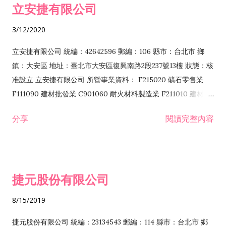
立安捷有限公司
業 F401171 酒類輸入業
3/12/2020
立安捷有限公司 統編：42642596 郵編：106 縣市：台北市 鄉
鎮：大安區 地址：臺北市大安區復興南路2段237號13樓 狀態：核
准設立 立安捷有限公司 所營事業資料： F215020 礦石零售業
F111090 建材批發業 C901060 耐火材料製造業 F211010 建材零
售業 C901070 石材製品製造業 F115020 礦石批發業 C901030
分享
閱讀完整內容
水泥製造業 C901050 水泥及混凝土製品製造業 C901040 預拌混
凝土製造業 E599010 配管工程業 E603110 冷作工程業 E603120
噴砂工程業 E801010 室內裝潢業 E901010 油漆工程業 E903010
防蝕、防銹工程業 EZ99990 其他工程業 F102170 食品什貨批發
捷元股份有限公司
業 F106020 日常用品批發業 F108031 醫療器材批發業 F108040
化粧品批發業 F203010 食品什貨、飲料零售業 F206020 日常用
8/15/2019
品零售業 F208031 醫療器材零售業 F208040 化粧品零售業
F399040 無店面零售業 F399990 其他綜合零售業 F401010 國
捷元股份有限公司 統編：23134543 郵編：114 縣市：台北市 鄉