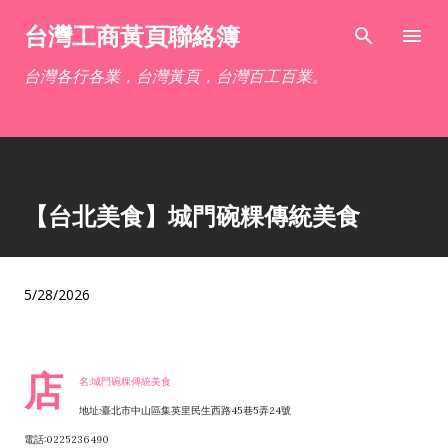
跳到主要內容
台灣工商黃頁聯絡簿
台灣各行各業，台灣黃頁，台灣百工百業。
【台北美食】城門碗粿傳統美食
5/28/2026
店
名:城門碗粿傳統美食
地址:臺北市中山區集英里民生西路45巷5弄24號
電話:0225236490