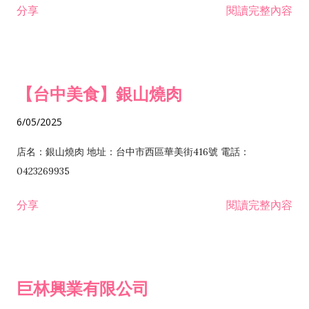
分享
閱讀完整內容
I301030 電子資訊供應服務業 I401010 一般廣告服務業 I501010
安裝工程業 F206020 日常用品零售業 F206040 水器材料零售業
產品設計業 IE01010 電信業務門號代辦業 IZ06010 理貨包裝業
F206060 祭祀用品零售業 F207030 清潔用品零售業 F211010 建
IZ09010 管理系統驗證業 IZ12010 人力派遣業 IZ13010 網路認
材零售業 F213010 電器零售業 F213030 電腦及事務性機器設備
證服務業 IZ15010 市場研究及民意調查業 IZ99990 其他工商服
零售業 F217010 消防安全設備零售業 F218010 資訊軟體零售業
【台中美食】銀山燒肉
務業 J399010 軟體出版業 J601010 藝文服務業 J602010 演藝活
H701010 住宅及大樓開發租售業 H701020 工業廠房開發租售業
動業 J701040 休閒活動場館業 J802010 運動訓練業 JA02010 電
H701050 投資興建公共建設業 H701060 新市鎮、新社區開發業
6/05/2025
器及電子產品修理業 JB01010 會議及展覽服務業 JD01010 工商
H701070 區段徵收及市地重劃代辦業 H701090 都市更新整建維
徵信服務業 JE01010 租賃業 E801010 室內裝潢業 E603010 電
護業 H702010 建築經理業 H703090 不動產買賣業 H703100 不
店名：銀山燒肉 地址：台中市西區華美街416號 電話：
纜安裝工程業 EZ05010 儀器、儀表安裝工程業 F102030 菸酒批
動產租賃業 I103060 管理顧問業 I199990 其他顧問服務業
0423269935
發業 F10...
I301010 資訊軟體服務業 I301020 資料處理服務業 I301030 電子
分享
閱讀完整內容
資訊供應服務業 IF01010 消防安全設備檢修業 JZ99050 仲介服
務業 JZ99990 未分類其他服務業 F201070 花卉零售業 F203010
食品什貨、飲料零售業 F204110 布疋、衣著、鞋、帽、傘、服飾
品零售業 F207200 化學原料零售業 F209060 文教、樂器、育樂
巨林興業有限公司
用品零售業 F215010 首飾及貴金屬零售業 F399040 無店面零售
業 F399990 其他綜合零售業 I301040 第三方支付服務業