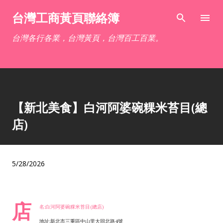
跳到主要內容
台灣工商黃頁聯絡簿
台灣各行各業，台灣黃頁，台灣百工百業。
【新北美食】白河阿婆碗粿米苔目(總
店)
5/28/2026
店
名:白河阿婆碗粿米苔目(總店)
地址:新北市三重區中山里大同北路4號