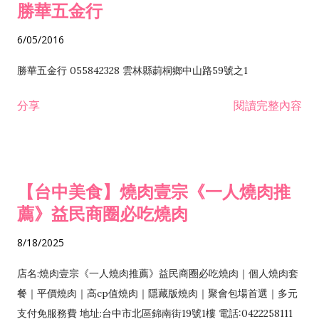
勝華五金行
6/05/2016
勝華五金行 055842328 雲林縣莿桐鄉中山路59號之1
分享
閱讀完整內容
【台中美食】燒肉壹宗《一人燒肉推
薦》益民商圈必吃燒肉
8/18/2025
店名:燒肉壹宗《一人燒肉推薦》益民商圈必吃燒肉｜個人燒肉套
餐｜平價燒肉｜高cp值燒肉｜隱藏版燒肉｜聚會包場首選｜多元
支付免服務費 地址:台中市北區錦南街19號1樓 電話:0422258111