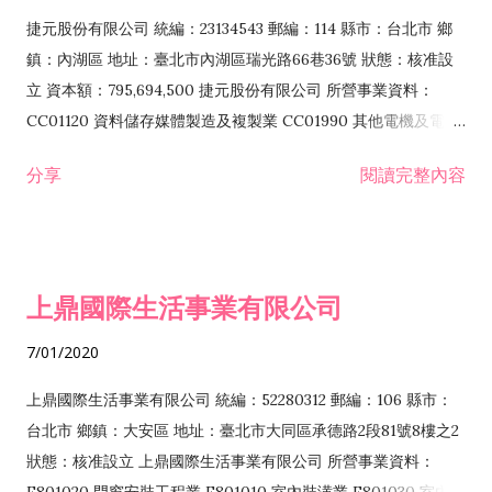
F399040 無店面零售業 F399990 其他綜合零售業 F401010 國
捷元股份有限公司 統編：23134543 郵編：114 縣市：台北市 鄉
際貿易業 ZZ99999 除許可業務外，得經營法令非禁止或限制之
鎮：內湖區 地址：臺北市內湖區瑞光路66巷36號 狀態：核准設
業務
立 資本額：795,694,500 捷元股份有限公司 所營事業資料：
CC01120 資料儲存媒體製造及複製業 CC01990 其他電機及電子
機械器材製造業 CB01020 事務機器製造業 E601020 電器安裝業
分享
閱讀完整內容
CC01050 資料儲存及處理設備製造業 CC01060 有線通信機械器
材製造業 E605010 電腦設備安裝業 CC01070 無線通信機械器材
製造業 F113020 電器批發業 E701010 電信工程業 CC01080 電
子零組件製造業 CC01110 電腦及其週邊設備製造業 F113050 電
上鼎國際生活事業有限公司
腦及事務性機器設備批發業 F113070 電信器材批發業 F118010
資訊軟體批發業 F119010 電子材料批發業 F213010 電器零售業
7/01/2020
F213030 電腦及事務性機器設備零售業 F213060 電信器材零售
業 F218010 資訊軟體零售業 F219010 電子材料零售業 F399990
上鼎國際生活事業有限公司 統編：52280312 郵編：106 縣市：
其他綜合零售業 F399040 無店面零售業 F401010 國際貿易業
台北市 鄉鎮：大安區 地址：臺北市大同區承德路2段81號8樓之2
F601010 智慧財產權業 G801010 倉儲業 I102010 投資顧問業
狀態：核准設立 上鼎國際生活事業有限公司 所營事業資料：
I103060 管理顧問業 I199990 其他顧問服務業 I105010 藝術品