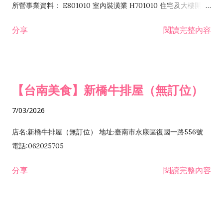
所營事業資料： E801010 室內裝潢業 H701010 住宅及大樓開發
租售業 H701040 特定專業區開發業 H701060 新市鎮、新社區開
分享
閱讀完整內容
發業 H703090 不動產買賣業 H703100 不動產租賃業 I503010
景觀、室內設計業 ZZ99999 除許可業務外，得經營法令非禁止
或限制之業務
【台南美食】新橋牛排屋（無訂位）
7/03/2026
店名:新橋牛排屋（無訂位） 地址:臺南市永康區復國一路556號
電話:062025705
分享
閱讀完整內容