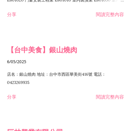
E801020 門窗安裝工程業 E801010 室內裝潢業 E801030 室內輕
諮詢顧問業 I301010 資訊軟體服務業 I301020 資料處理服務業
鋼架工程業 E801040 玻璃安裝工程業 E801070 廚具、衛浴設備
分享
閱讀完整內容
I301030 電子資訊供應服務業 I401010 一般廣告服務業 I501010
安裝工程業 F206020 日常用品零售業 F206040 水器材料零售業
產品設計業 IE01010 電信業務門號代辦業 IZ06010 理貨包裝業
F206060 祭祀用品零售業 F207030 清潔用品零售業 F211010 建
IZ09010 管理系統驗證業 IZ12010 人力派遣業 IZ13010 網路認
材零售業 F213010 電器零售業 F213030 電腦及事務性機器設備
證服務業 IZ15010 市場研究及民意調查業 IZ99990 其他工商服
零售業 F217010 消防安全設備零售業 F218010 資訊軟體零售業
【台中美食】銀山燒肉
務業 J399010 軟體出版業 J601010 藝文服務業 J602010 演藝活
H701010 住宅及大樓開發租售業 H701020 工業廠房開發租售業
動業 J701040 休閒活動場館業 J802010 運動訓練業 JA02010 電
H701050 投資興建公共建設業 H701060 新市鎮、新社區開發業
6/05/2025
器及電子產品修理業 JB01010 會議及展覽服務業 JD01010 工商
H701070 區段徵收及市地重劃代辦業 H701090 都市更新整建維
徵信服務業 JE01010 租賃業 E801010 室內裝潢業 E603010 電
護業 H702010 建築經理業 H703090 不動產買賣業 H703100 不
店名：銀山燒肉 地址：台中市西區華美街416號 電話：
纜安裝工程業 EZ05010 儀器、儀表安裝工程業 F102030 菸酒批
動產租賃業 I103060 管理顧問業 I199990 其他顧問服務業
0423269935
發業 F10...
I301010 資訊軟體服務業 I301020 資料處理服務業 I301030 電子
分享
閱讀完整內容
資訊供應服務業 IF01010 消防安全設備檢修業 JZ99050 仲介服
務業 JZ99990 未分類其他服務業 F201070 花卉零售業 F203010
食品什貨、飲料零售業 F204110 布疋、衣著、鞋、帽、傘、服飾
品零售業 F207200 化學原料零售業 F209060 文教、樂器、育樂