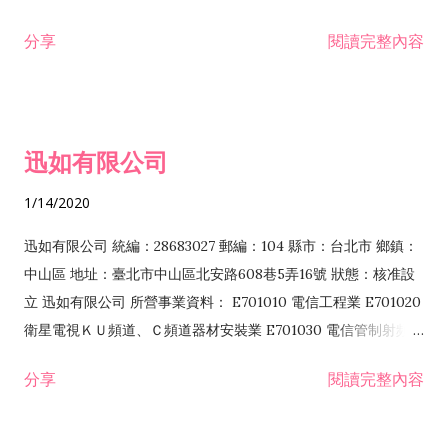
分享
閱讀完整內容
迅如有限公司
1/14/2020
迅如有限公司 統編：28683027 郵編：104 縣市：台北市 鄉鎮：
中山區 地址：臺北市中山區北安路608巷5弄16號 狀態：核准設
立 迅如有限公司 所營事業資料： E701010 電信工程業 E701020
衛星電視ＫＵ頻道、Ｃ頻道器材安裝業 E701030 電信管制射頻器
材裝設工程業 E801010 室內裝潢業 EZ05010 儀器、儀表安裝工
分享
閱讀完整內容
程業 I102010 投資顧問業 I301010 資訊軟體服務業 I301030 電
子資訊供應服務業 F113070 電信器材批發業 F118010 資訊軟體
批發業 F401010 國際貿易業 ZZ99999 除許可業務外，得經營法