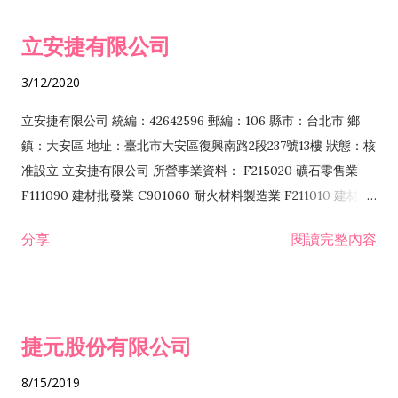
令非禁止或限制之業務 F102030 菸酒批發業 F203020 菸酒零售
立安捷有限公司
業 F401171 酒類輸入業
3/12/2020
立安捷有限公司 統編：42642596 郵編：106 縣市：台北市 鄉
鎮：大安區 地址：臺北市大安區復興南路2段237號13樓 狀態：核
准設立 立安捷有限公司 所營事業資料： F215020 礦石零售業
F111090 建材批發業 C901060 耐火材料製造業 F211010 建材零
售業 C901070 石材製品製造業 F115020 礦石批發業 C901030
分享
閱讀完整內容
水泥製造業 C901050 水泥及混凝土製品製造業 C901040 預拌混
凝土製造業 E599010 配管工程業 E603110 冷作工程業 E603120
噴砂工程業 E801010 室內裝潢業 E901010 油漆工程業 E903010
防蝕、防銹工程業 EZ99990 其他工程業 F102170 食品什貨批發
捷元股份有限公司
業 F106020 日常用品批發業 F108031 醫療器材批發業 F108040
化粧品批發業 F203010 食品什貨、飲料零售業 F206020 日常用
8/15/2019
品零售業 F208031 醫療器材零售業 F208040 化粧品零售業