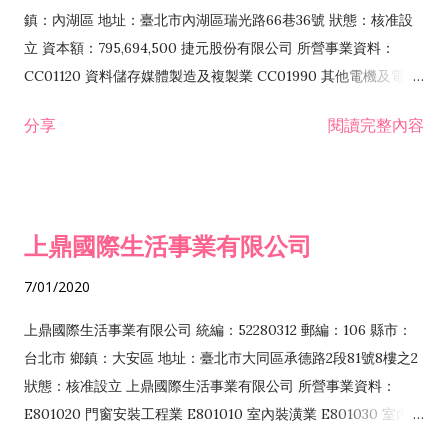
際貿易業 ZZ99999 除許可業務外，得經營法令非禁止或限制之
鎮：內湖區 地址：臺北市內湖區瑞光路66巷36號 狀態：核准設
業務
立 資本額：795,694,500 捷元股份有限公司 所營事業資料：
CC01120 資料儲存媒體製造及複製業 CC01990 其他電機及電子
機械器材製造業 CB01020 事務機器製造業 E601020 電器安裝業
分享
閱讀完整內容
CC01050 資料儲存及處理設備製造業 CC01060 有線通信機械器
材製造業 E605010 電腦設備安裝業 CC01070 無線通信機械器材
製造業 F113020 電器批發業 E701010 電信工程業 CC01080 電
子零組件製造業 CC01110 電腦及其週邊設備製造業 F113050 電
上鼎國際生活事業有限公司
腦及事務性機器設備批發業 F113070 電信器材批發業 F118010
資訊軟體批發業 F119010 電子材料批發業 F213010 電器零售業
7/01/2020
F213030 電腦及事務性機器設備零售業 F213060 電信器材零售
業 F218010 資訊軟體零售業 F219010 電子材料零售業 F399990
上鼎國際生活事業有限公司 統編：52280312 郵編：106 縣市：
其他綜合零售業 F399040 無店面零售業 F401010 國際貿易業
台北市 鄉鎮：大安區 地址：臺北市大同區承德路2段81號8樓之2
F601010 智慧財產權業 G801010 倉儲業 I102010 投資顧問業
狀態：核准設立 上鼎國際生活事業有限公司 所營事業資料：
I103060 管理顧問業 I199990 其他顧問服務業 I105010 藝術品
E801020 門窗安裝工程業 E801010 室內裝潢業 E801030 室內輕
諮詢顧問業 I301010 資訊軟體服務業 I301020 資料處理服務業
鋼架工程業 E801040 玻璃安裝工程業 E801070 廚具、衛浴設備