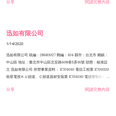
分享
閱讀完整內容
迅如有限公司
1/14/2020
迅如有限公司 統編：28683027 郵編：104 縣市：台北市 鄉鎮：
中山區 地址：臺北市中山區北安路608巷5弄16號 狀態：核准設
立 迅如有限公司 所營事業資料： E701010 電信工程業 E701020
衛星電視ＫＵ頻道、Ｃ頻道器材安裝業 E701030 電信管制射頻器
材裝設工程業 E801010 室內裝潢業 EZ05010 儀器、儀表安裝工
分享
閱讀完整內容
程業 I102010 投資顧問業 I301010 資訊軟體服務業 I301030 電
子資訊供應服務業 F113070 電信器材批發業 F118010 資訊軟體
批發業 F401010 國際貿易業 ZZ99999 除許可業務外，得經營法
令非禁止或限制之業務 F102030 菸酒批發業 F203020 菸酒零售