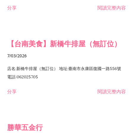
租售業 H701040 特定專業區開發業 H701060 新市鎮、新社區開
分享
閱讀完整內容
發業 H703090 不動產買賣業 H703100 不動產租賃業 I503010
景觀、室內設計業 ZZ99999 除許可業務外，得經營法令非禁止
或限制之業務
【台南美食】新橋牛排屋（無訂位）
7/03/2026
店名:新橋牛排屋（無訂位） 地址:臺南市永康區復國一路556號
電話:062025705
分享
閱讀完整內容
勝華五金行