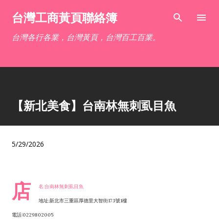
跳到主要內容
台灣工商黃頁聯絡簿
台灣各行各業，台灣黃頁，台灣百工百業。
【新北美食】台南林無刺虱目魚
5/29/2026
店
名:台南林無刺虱目魚
地址:新北市三重區厚德里大智街173號1樓
電話:0229802005