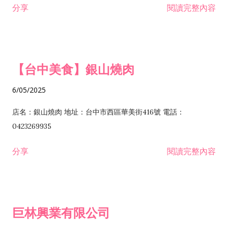
分享
閱讀完整內容
I301030 電子資訊供應服務業 I401010 一般廣告服務業 I501010
安裝工程業 F206020 日常用品零售業 F206040 水器材料零售業
產品設計業 IE01010 電信業務門號代辦業 IZ06010 理貨包裝業
F206060 祭祀用品零售業 F207030 清潔用品零售業 F211010 建
IZ09010 管理系統驗證業 IZ12010 人力派遣業 IZ13010 網路認
材零售業 F213010 電器零售業 F213030 電腦及事務性機器設備
證服務業 IZ15010 市場研究及民意調查業 IZ99990 其他工商服
零售業 F217010 消防安全設備零售業 F218010 資訊軟體零售業
【台中美食】銀山燒肉
務業 J399010 軟體出版業 J601010 藝文服務業 J602010 演藝活
H701010 住宅及大樓開發租售業 H701020 工業廠房開發租售業
動業 J701040 休閒活動場館業 J802010 運動訓練業 JA02010 電
H701050 投資興建公共建設業 H701060 新市鎮、新社區開發業
6/05/2025
器及電子產品修理業 JB01010 會議及展覽服務業 JD01010 工商
H701070 區段徵收及市地重劃代辦業 H701090 都市更新整建維
徵信服務業 JE01010 租賃業 E801010 室內裝潢業 E603010 電
護業 H702010 建築經理業 H703090 不動產買賣業 H703100 不
店名：銀山燒肉 地址：台中市西區華美街416號 電話：
纜安裝工程業 EZ05010 儀器、儀表安裝工程業 F102030 菸酒批
動產租賃業 I103060 管理顧問業 I199990 其他顧問服務業
0423269935
發業 F10...
I301010 資訊軟體服務業 I301020 資料處理服務業 I301030 電子
分享
閱讀完整內容
資訊供應服務業 IF01010 消防安全設備檢修業 JZ99050 仲介服
務業 JZ99990 未分類其他服務業 F201070 花卉零售業 F203010
食品什貨、飲料零售業 F204110 布疋、衣著、鞋、帽、傘、服飾
品零售業 F207200 化學原料零售業 F209060 文教、樂器、育樂
巨林興業有限公司
用品零售業 F215010 首飾及貴金屬零售業 F399040 無店面零售
業 F399990 其他綜合零售業 I301040 第三方支付服務業