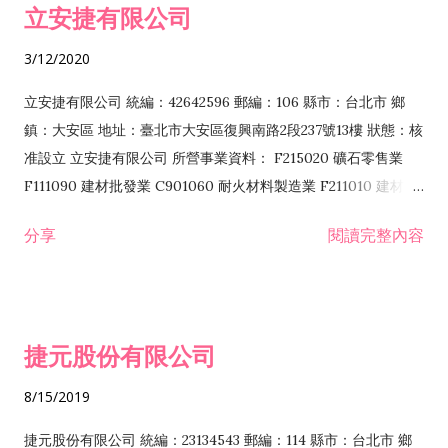
立安捷有限公司
業 F401171 酒類輸入業
3/12/2020
立安捷有限公司 統編：42642596 郵編：106 縣市：台北市 鄉
鎮：大安區 地址：臺北市大安區復興南路2段237號13樓 狀態：核
准設立 立安捷有限公司 所營事業資料： F215020 礦石零售業
F111090 建材批發業 C901060 耐火材料製造業 F211010 建材零
售業 C901070 石材製品製造業 F115020 礦石批發業 C901030
分享
閱讀完整內容
水泥製造業 C901050 水泥及混凝土製品製造業 C901040 預拌混
凝土製造業 E599010 配管工程業 E603110 冷作工程業 E603120
噴砂工程業 E801010 室內裝潢業 E901010 油漆工程業 E903010
防蝕、防銹工程業 EZ99990 其他工程業 F102170 食品什貨批發
捷元股份有限公司
業 F106020 日常用品批發業 F108031 醫療器材批發業 F108040
化粧品批發業 F203010 食品什貨、飲料零售業 F206020 日常用
8/15/2019
品零售業 F208031 醫療器材零售業 F208040 化粧品零售業
F399040 無店面零售業 F399990 其他綜合零售業 F401010 國
捷元股份有限公司 統編：23134543 郵編：114 縣市：台北市 鄉