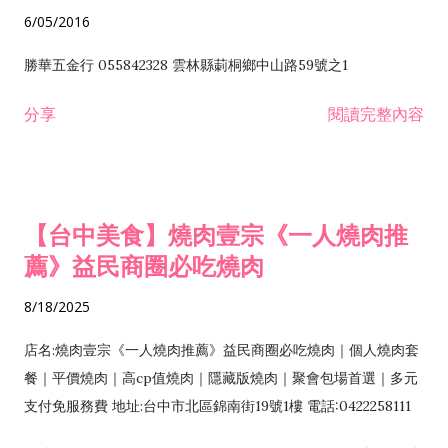
6/05/2016
勝華五金行 055842328 雲林縣莿桐鄉中山路59號之1
分享
閱讀完整內容
【台中美食】燒肉壹宗《一人燒肉推
薦》益民商圈必吃燒肉
8/18/2025
店名:燒肉壹宗《一人燒肉推薦》益民商圈必吃燒肉｜個人燒肉套
餐｜平價燒肉｜高cp值燒肉｜隱藏版燒肉｜聚會包場首選｜多元
支付免服務費 地址:台中市北區錦南街19號1樓 電話:0422258111