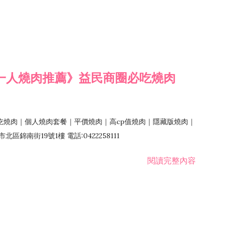
一人燒肉推薦》益民商圈必吃燒肉
吃燒肉｜個人燒肉套餐｜平價燒肉｜高cp值燒肉｜隱藏版燒肉｜
錦南街19號1樓 電話:0422258111
閱讀完整內容