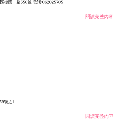
國一路556號 電話:062025705
閱讀完整內容
59號之1
閱讀完整內容