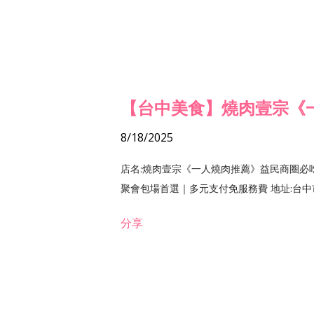
【台中美食】燒肉壹宗《
8/18/2025
店名:燒肉壹宗《一人燒肉推薦》益民商圈必
聚會包場首選｜多元支付免服務費 地址:台中市北區
分享