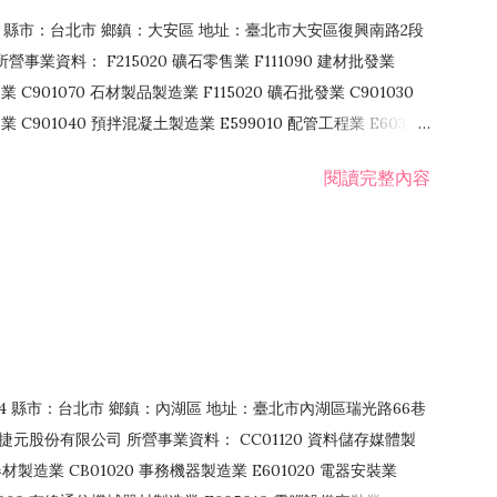
106 縣市：台北市 鄉鎮：大安區 地址：臺北市大安區復興南路2段
營事業資料： F215020 礦石零售業 F111090 建材批發業
業 C901070 石材製品製造業 F115020 礦石批發業 C901030
C901040 預拌混凝土製造業 E599010 配管工程業 E603110
 室內裝潢業 E901010 油漆工程業 E903010 防蝕、防銹工程業
閱讀完整內容
發業 F106020 日常用品批發業 F108031 醫療器材批發業
貨、飲料零售業 F206020 日常用品零售業 F208031 醫療器材零售
面零售業 F399990 其他綜合零售業 F401010 國際貿易業
止或限制之業務
：114 縣市：台北市 鄉鎮：內湖區 地址：臺北市內湖區瑞光路66巷
00 捷元股份有限公司 所營事業資料： CC01120 資料儲存媒體製
製造業 CB01020 事務機器製造業 E601020 電器安裝業