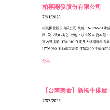
柏嘉開發股份有限公司
7/01/2020
柏嘉開發股份有限公司 統編：52226520 
路2段77號10樓之1 狀態：核准設立 資本額：2
室內裝潢業 H701010 住宅及大樓開發租售業 
H703090 不動產買賣業 H703100 不動產
營法令非禁止或限制之業務
分享
【台南美食】新橋牛排屋
7/03/2026