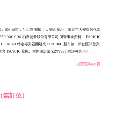
郵編：106 縣市：台北市 鄉鎮：大安區 地址：臺北市大安區敦化南
50,000,000 柏嘉開發股份有限公司 所營事業資料： E801010
H701040 特定專業區開發業 H701060 新市鎮、新社區開發業
租賃業 I503010 景觀、室內設計業 ZZ99999 除許可業務外，得經
閱讀完整內容
（無訂位）