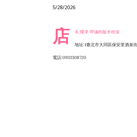
5/28/2026
店
名:燦津 呷滷肉飯米粉湯
地址:1臺北市大同區保安里酒泉街
電話:0933308720