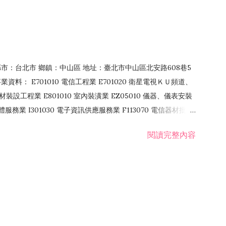
4 縣市：台北市 鄉鎮：中山區 地址：臺北市中山區北安路608巷5
資料： E701010 電信工程業 E701020 衛星電視ＫＵ頻道、
裝設工程業 E801010 室內裝潢業 EZ05010 儀器、儀表安裝
訊軟體服務業 I301030 電子資訊供應服務業 F113070 電信器材批發
 國際貿易業 ZZ99999 除許可業務外，得經營法令非禁止或限制之業
閱讀完整內容
業 F401171 酒類輸入業