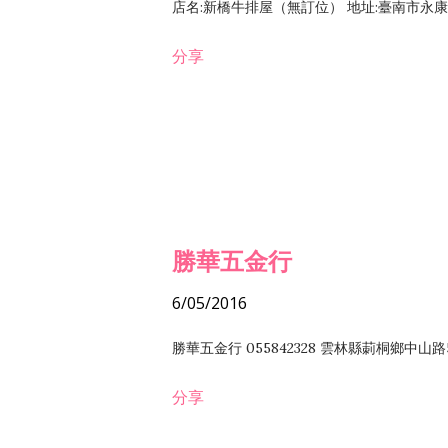
店名:新橋牛排屋（無訂位） 地址:臺南市永康區復
分享
勝華五金行
6/05/2016
勝華五金行 055842328 雲林縣莿桐鄉中山路
分享