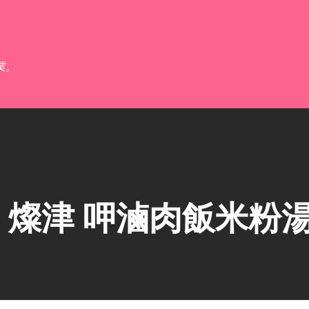
跳到主要內容
業。
燦津 呷滷肉飯米粉