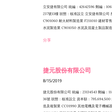
立安捷有限公司 統編：42642596 郵編：
237號13樓 狀態：核准設立 立安捷有限公司 所
C901060 耐火材料製造業 F211010 建材零售
水泥製造業 C901050 水泥及混凝土製品製造業 
冷作工程業 E603120 噴砂工程業 E801010
分享
EZ99990 其他工程業 F102170 食品什貨批
F108040 化粧品批發業 F203010 食品什
業 F208040 化粧品零售業 F399040 無店
ZZ99999 除許可業務外，得經營法令非禁
捷元股份有限公司
8/15/2019
捷元股份有限公司 統編：23134543 郵編
36號 狀態：核准設立 資本額：795,694,5
造及複製業 CC01990 其他電機及電子機械器材