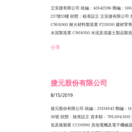
立安捷有限公司 統編：42642596 郵編：
237號13樓 狀態：核准設立 立安捷有限公司 所
C901060 耐火材料製造業 F211010 建材零售
水泥製造業 C901050 水泥及混凝土製品製造業 
冷作工程業 E603120 噴砂工程業 E801010
分享
EZ99990 其他工程業 F102170 食品什貨批
F108040 化粧品批發業 F203010 食品什
業 F208040 化粧品零售業 F399040 無店
ZZ99999 除許可業務外，得經營法令非禁
捷元股份有限公司
8/15/2019
捷元股份有限公司 統編：23134543 郵編
36號 狀態：核准設立 資本額：795,694,5
造及複製業 CC01990 其他電機及電子機械器材