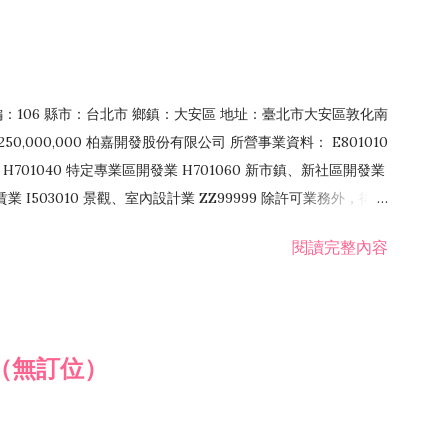
郵編：106 縣市：台北市 鄉鎮：大安區 地址：臺北市大安區敦化南
50,000,000 柏嘉開發股份有限公司 所營事業資料： E801010
H701040 特定專業區開發業 H701060 新市鎮、新社區開發業
租賃業 I503010 景觀、室內設計業 ZZ99999 除許可業務外，得經
閱讀完整內容
（無訂位）