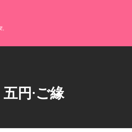
跳到主要內容
業。
五円·ご緣