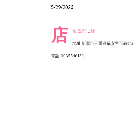
5/29/2026
店
名:五円·ご緣
地址:新北市三重區福安里正義北路
電話:0965546129