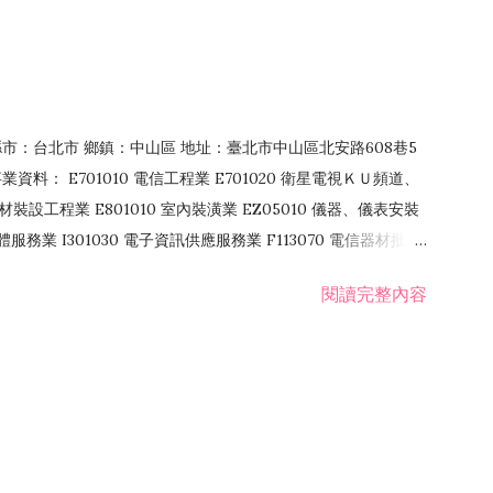
4 縣市：台北市 鄉鎮：中山區 地址：臺北市中山區北安路608巷5
資料： E701010 電信工程業 E701020 衛星電視ＫＵ頻道、
裝設工程業 E801010 室內裝潢業 EZ05010 儀器、儀表安裝
訊軟體服務業 I301030 電子資訊供應服務業 F113070 電信器材批發
 國際貿易業 ZZ99999 除許可業務外，得經營法令非禁止或限制之業
閱讀完整內容
業 F401171 酒類輸入業