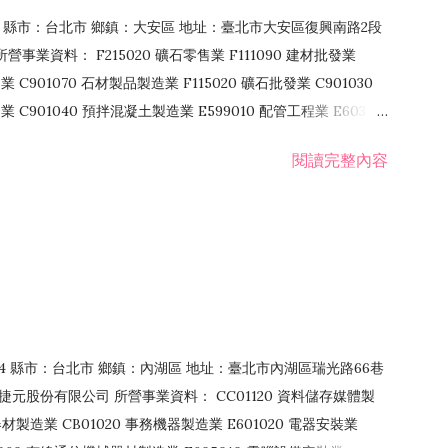
106 縣市：台北市 鄉鎮：大安區 地址：臺北市大安區復興南路2段
營事業資料： F215020 礦石零售業 F111090 建材批發業
業 C901070 石材製品製造業 F115020 礦石批發業 C901030
C901040 預拌混凝土製造業 E599010 配管工程業 E603110
 室內裝潢業 E901010 油漆工程業 E903010 防蝕、防銹工程業
閱讀完整內容
發業 F106020 日常用品批發業 F108031 醫療器材批發業
貨、飲料零售業 F206020 日常用品零售業 F208031 醫療器材零售
面零售業 F399990 其他綜合零售業 F401010 國際貿易業
止或限制之業務
：114 縣市：台北市 鄉鎮：內湖區 地址：臺北市內湖區瑞光路66巷
00 捷元股份有限公司 所營事業資料： CC01120 資料儲存媒體製
製造業 CB01020 事務機器製造業 E601020 電器安裝業