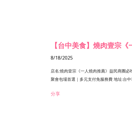
【台中美食】燒肉壹宗《
8/18/2025
店名:燒肉壹宗《一人燒肉推薦》益民商圈必
聚會包場首選｜多元支付免服務費 地址:台中市北區
分享