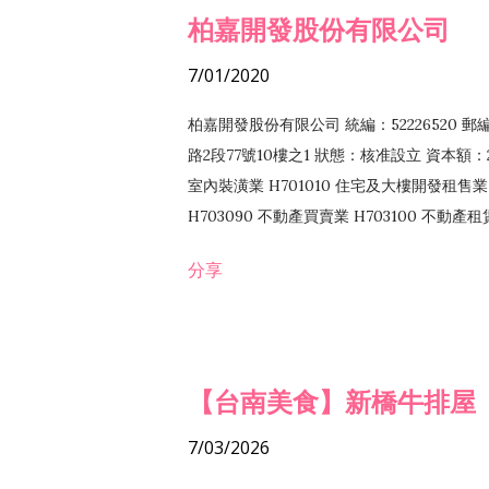
柏嘉開發股份有限公司
7/01/2020
柏嘉開發股份有限公司 統編：52226520 
路2段77號10樓之1 狀態：核准設立 資本額：2
室內裝潢業 H701010 住宅及大樓開發租售業 
H703090 不動產買賣業 H703100 不動產
營法令非禁止或限制之業務
分享
【台南美食】新橋牛排屋
7/03/2026