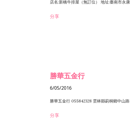
店名:新橋牛排屋（無訂位） 地址:臺南市永康區復
分享
勝華五金行
6/05/2016
勝華五金行 055842328 雲林縣莿桐鄉中山路
分享