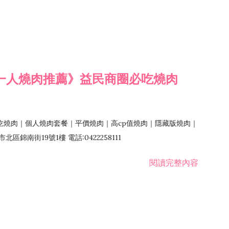
一人燒肉推薦》益民商圈必吃燒肉
吃燒肉｜個人燒肉套餐｜平價燒肉｜高cp值燒肉｜隱藏版燒肉｜
錦南街19號1樓 電話:0422258111
閱讀完整內容