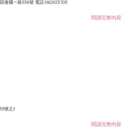
國一路556號 電話:062025705
閱讀完整內容
59號之1
閱讀完整內容