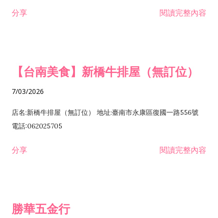
租售業 H701040 特定專業區開發業 H701060 新市鎮、新社區開
分享
閱讀完整內容
發業 H703090 不動產買賣業 H703100 不動產租賃業 I503010
景觀、室內設計業 ZZ99999 除許可業務外，得經營法令非禁止
或限制之業務
【台南美食】新橋牛排屋（無訂位）
7/03/2026
店名:新橋牛排屋（無訂位） 地址:臺南市永康區復國一路556號
電話:062025705
分享
閱讀完整內容
勝華五金行