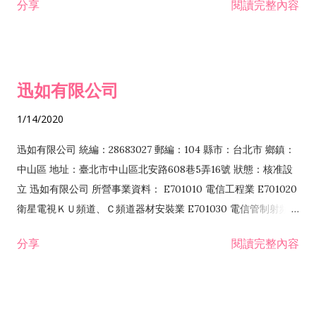
分享
閱讀完整內容
迅如有限公司
1/14/2020
迅如有限公司 統編：28683027 郵編：104 縣市：台北市 鄉鎮：
中山區 地址：臺北市中山區北安路608巷5弄16號 狀態：核准設
立 迅如有限公司 所營事業資料： E701010 電信工程業 E701020
衛星電視ＫＵ頻道、Ｃ頻道器材安裝業 E701030 電信管制射頻器
材裝設工程業 E801010 室內裝潢業 EZ05010 儀器、儀表安裝工
分享
閱讀完整內容
程業 I102010 投資顧問業 I301010 資訊軟體服務業 I301030 電
子資訊供應服務業 F113070 電信器材批發業 F118010 資訊軟體
批發業 F401010 國際貿易業 ZZ99999 除許可業務外，得經營法
令非禁止或限制之業務 F102030 菸酒批發業 F203020 菸酒零售