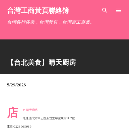
跳到主要內容
台灣工商黃頁聯絡簿
台灣各行各業，台灣黃頁，台灣百工百業。
【台北美食】晴天廚房
5/29/2026
店
名:晴天廚房
地址:臺北市中正區新營里寧波東街11-2號
電話:0223968689