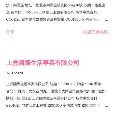
際貿易業 ZZ99999 除許可業務外，得經營法令非禁止或限制之
鎮：內湖區 地址：臺北市內湖區瑞光路66巷36號 狀態：核准設
業務
立 資本額：795,694,500 捷元股份有限公司 所營事業資料：
CC01120 資料儲存媒體製造及複製業 CC01990 其他電機及電子
機械器材製造業 CB01020 事務機器製造業 E601020 電器安裝業
分享
閱讀完整內容
CC01050 資料儲存及處理設備製造業 CC01060 有線通信機械器
材製造業 E605010 電腦設備安裝業 CC01070 無線通信機械器材
製造業 F113020 電器批發業 E701010 電信工程業 CC01080 電
子零組件製造業 CC01110 電腦及其週邊設備製造業 F113050 電
上鼎國際生活事業有限公司
腦及事務性機器設備批發業 F113070 電信器材批發業 F118010
資訊軟體批發業 F119010 電子材料批發業 F213010 電器零售業
7/01/2020
F213030 電腦及事務性機器設備零售業 F213060 電信器材零售
業 F218010 資訊軟體零售業 F219010 電子材料零售業 F399990
上鼎國際生活事業有限公司 統編：52280312 郵編：106 縣市：
其他綜合零售業 F399040 無店面零售業 F401010 國際貿易業
台北市 鄉鎮：大安區 地址：臺北市大同區承德路2段81號8樓之2
F601010 智慧財產權業 G801010 倉儲業 I102010 投資顧問業
狀態：核准設立 上鼎國際生活事業有限公司 所營事業資料：
I103060 管理顧問業 I199990 其他顧問服務業 I105010 藝術品
E801020 門窗安裝工程業 E801010 室內裝潢業 E801030 室內輕
諮詢顧問業 I301010 資訊軟體服務業 I301020 資料處理服務業
鋼架工程業 E801040 玻璃安裝工程業 E801070 廚具、衛浴設備