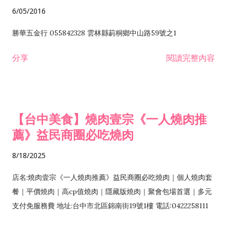
6/05/2016
勝華五金行 055842328 雲林縣莿桐鄉中山路59號之1
分享
閱讀完整內容
【台中美食】燒肉壹宗《一人燒肉推
薦》益民商圈必吃燒肉
8/18/2025
店名:燒肉壹宗《一人燒肉推薦》益民商圈必吃燒肉｜個人燒肉套
餐｜平價燒肉｜高cp值燒肉｜隱藏版燒肉｜聚會包場首選｜多元
支付免服務費 地址:台中市北區錦南街19號1樓 電話:0422258111