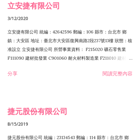
立安捷有限公司
業 F401171 酒類輸入業
3/12/2020
立安捷有限公司 統編：42642596 郵編：106 縣市：台北市 鄉
鎮：大安區 地址：臺北市大安區復興南路2段237號13樓 狀態：核
准設立 立安捷有限公司 所營事業資料： F215020 礦石零售業
F111090 建材批發業 C901060 耐火材料製造業 F211010 建材零
售業 C901070 石材製品製造業 F115020 礦石批發業 C901030
分享
閱讀完整內容
水泥製造業 C901050 水泥及混凝土製品製造業 C901040 預拌混
凝土製造業 E599010 配管工程業 E603110 冷作工程業 E603120
噴砂工程業 E801010 室內裝潢業 E901010 油漆工程業 E903010
防蝕、防銹工程業 EZ99990 其他工程業 F102170 食品什貨批發
捷元股份有限公司
業 F106020 日常用品批發業 F108031 醫療器材批發業 F108040
化粧品批發業 F203010 食品什貨、飲料零售業 F206020 日常用
8/15/2019
品零售業 F208031 醫療器材零售業 F208040 化粧品零售業
F399040 無店面零售業 F399990 其他綜合零售業 F401010 國
捷元股份有限公司 統編：23134543 郵編：114 縣市：台北市 鄉