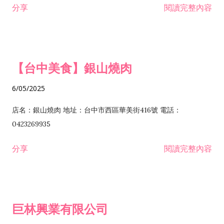
分享
閱讀完整內容
I301030 電子資訊供應服務業 I401010 一般廣告服務業 I501010
安裝工程業 F206020 日常用品零售業 F206040 水器材料零售業
產品設計業 IE01010 電信業務門號代辦業 IZ06010 理貨包裝業
F206060 祭祀用品零售業 F207030 清潔用品零售業 F211010 建
IZ09010 管理系統驗證業 IZ12010 人力派遣業 IZ13010 網路認
材零售業 F213010 電器零售業 F213030 電腦及事務性機器設備
證服務業 IZ15010 市場研究及民意調查業 IZ99990 其他工商服
零售業 F217010 消防安全設備零售業 F218010 資訊軟體零售業
【台中美食】銀山燒肉
務業 J399010 軟體出版業 J601010 藝文服務業 J602010 演藝活
H701010 住宅及大樓開發租售業 H701020 工業廠房開發租售業
動業 J701040 休閒活動場館業 J802010 運動訓練業 JA02010 電
H701050 投資興建公共建設業 H701060 新市鎮、新社區開發業
6/05/2025
器及電子產品修理業 JB01010 會議及展覽服務業 JD01010 工商
H701070 區段徵收及市地重劃代辦業 H701090 都市更新整建維
徵信服務業 JE01010 租賃業 E801010 室內裝潢業 E603010 電
護業 H702010 建築經理業 H703090 不動產買賣業 H703100 不
店名：銀山燒肉 地址：台中市西區華美街416號 電話：
纜安裝工程業 EZ05010 儀器、儀表安裝工程業 F102030 菸酒批
動產租賃業 I103060 管理顧問業 I199990 其他顧問服務業
0423269935
發業 F10...
I301010 資訊軟體服務業 I301020 資料處理服務業 I301030 電子
分享
閱讀完整內容
資訊供應服務業 IF01010 消防安全設備檢修業 JZ99050 仲介服
務業 JZ99990 未分類其他服務業 F201070 花卉零售業 F203010
食品什貨、飲料零售業 F204110 布疋、衣著、鞋、帽、傘、服飾
品零售業 F207200 化學原料零售業 F209060 文教、樂器、育樂
巨林興業有限公司
用品零售業 F215010 首飾及貴金屬零售業 F399040 無店面零售
業 F399990 其他綜合零售業 I301040 第三方支付服務業