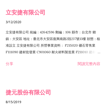
令非禁止或限制之業務 F102030 菸酒批發業 F203020 菸酒零售
立安捷有限公司
業 F401171 酒類輸入業
3/12/2020
立安捷有限公司 統編：42642596 郵編：106 縣市：台北市 鄉
鎮：大安區 地址：臺北市大安區復興南路2段237號13樓 狀態：核
准設立 立安捷有限公司 所營事業資料： F215020 礦石零售業
F111090 建材批發業 C901060 耐火材料製造業 F211010 建材零
售業 C901070 石材製品製造業 F115020 礦石批發業 C901030
分享
閱讀完整內容
水泥製造業 C901050 水泥及混凝土製品製造業 C901040 預拌混
凝土製造業 E599010 配管工程業 E603110 冷作工程業 E603120
噴砂工程業 E801010 室內裝潢業 E901010 油漆工程業 E903010
防蝕、防銹工程業 EZ99990 其他工程業 F102170 食品什貨批發
捷元股份有限公司
業 F106020 日常用品批發業 F108031 醫療器材批發業 F108040
化粧品批發業 F203010 食品什貨、飲料零售業 F206020 日常用
8/15/2019
品零售業 F208031 醫療器材零售業 F208040 化粧品零售業