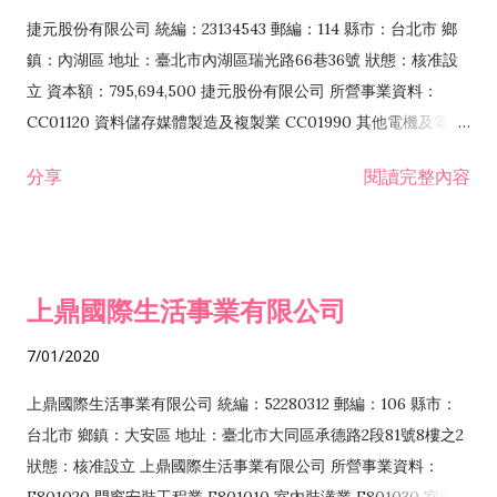
F399040 無店面零售業 F399990 其他綜合零售業 F401010 國
捷元股份有限公司 統編：23134543 郵編：114 縣市：台北市 鄉
際貿易業 ZZ99999 除許可業務外，得經營法令非禁止或限制之
鎮：內湖區 地址：臺北市內湖區瑞光路66巷36號 狀態：核准設
業務
立 資本額：795,694,500 捷元股份有限公司 所營事業資料：
CC01120 資料儲存媒體製造及複製業 CC01990 其他電機及電子
機械器材製造業 CB01020 事務機器製造業 E601020 電器安裝業
分享
閱讀完整內容
CC01050 資料儲存及處理設備製造業 CC01060 有線通信機械器
材製造業 E605010 電腦設備安裝業 CC01070 無線通信機械器材
製造業 F113020 電器批發業 E701010 電信工程業 CC01080 電
子零組件製造業 CC01110 電腦及其週邊設備製造業 F113050 電
上鼎國際生活事業有限公司
腦及事務性機器設備批發業 F113070 電信器材批發業 F118010
資訊軟體批發業 F119010 電子材料批發業 F213010 電器零售業
7/01/2020
F213030 電腦及事務性機器設備零售業 F213060 電信器材零售
業 F218010 資訊軟體零售業 F219010 電子材料零售業 F399990
上鼎國際生活事業有限公司 統編：52280312 郵編：106 縣市：
其他綜合零售業 F399040 無店面零售業 F401010 國際貿易業
台北市 鄉鎮：大安區 地址：臺北市大同區承德路2段81號8樓之2
F601010 智慧財產權業 G801010 倉儲業 I102010 投資顧問業
狀態：核准設立 上鼎國際生活事業有限公司 所營事業資料：
I103060 管理顧問業 I199990 其他顧問服務業 I105010 藝術品