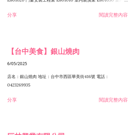
E801020 門窗安裝工程業 E801010 室內裝潢業 E801030 室內輕
諮詢顧問業 I301010 資訊軟體服務業 I301020 資料處理服務業
鋼架工程業 E801040 玻璃安裝工程業 E801070 廚具、衛浴設備
分享
閱讀完整內容
I301030 電子資訊供應服務業 I401010 一般廣告服務業 I501010
安裝工程業 F206020 日常用品零售業 F206040 水器材料零售業
產品設計業 IE01010 電信業務門號代辦業 IZ06010 理貨包裝業
F206060 祭祀用品零售業 F207030 清潔用品零售業 F211010 建
IZ09010 管理系統驗證業 IZ12010 人力派遣業 IZ13010 網路認
材零售業 F213010 電器零售業 F213030 電腦及事務性機器設備
證服務業 IZ15010 市場研究及民意調查業 IZ99990 其他工商服
零售業 F217010 消防安全設備零售業 F218010 資訊軟體零售業
【台中美食】銀山燒肉
務業 J399010 軟體出版業 J601010 藝文服務業 J602010 演藝活
H701010 住宅及大樓開發租售業 H701020 工業廠房開發租售業
動業 J701040 休閒活動場館業 J802010 運動訓練業 JA02010 電
H701050 投資興建公共建設業 H701060 新市鎮、新社區開發業
6/05/2025
器及電子產品修理業 JB01010 會議及展覽服務業 JD01010 工商
H701070 區段徵收及市地重劃代辦業 H701090 都市更新整建維
徵信服務業 JE01010 租賃業 E801010 室內裝潢業 E603010 電
護業 H702010 建築經理業 H703090 不動產買賣業 H703100 不
店名：銀山燒肉 地址：台中市西區華美街416號 電話：
纜安裝工程業 EZ05010 儀器、儀表安裝工程業 F102030 菸酒批
動產租賃業 I103060 管理顧問業 I199990 其他顧問服務業
0423269935
發業 F10...
I301010 資訊軟體服務業 I301020 資料處理服務業 I301030 電子
分享
閱讀完整內容
資訊供應服務業 IF01010 消防安全設備檢修業 JZ99050 仲介服
務業 JZ99990 未分類其他服務業 F201070 花卉零售業 F203010
食品什貨、飲料零售業 F204110 布疋、衣著、鞋、帽、傘、服飾
品零售業 F207200 化學原料零售業 F209060 文教、樂器、育樂