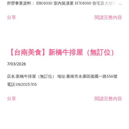
所營事業資料： E801010 室內裝潢業 H701010 住宅及大樓開發
租售業 H701040 特定專業區開發業 H701060 新市鎮、新社區開
分享
閱讀完整內容
發業 H703090 不動產買賣業 H703100 不動產租賃業 I503010
景觀、室內設計業 ZZ99999 除許可業務外，得經營法令非禁止
或限制之業務
【台南美食】新橋牛排屋（無訂位）
7/03/2026
店名:新橋牛排屋（無訂位） 地址:臺南市永康區復國一路556號
電話:062025705
分享
閱讀完整內容