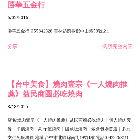
勝華五金行
6/05/2016
勝華五金行 055842328 雲林縣莿桐鄉中山路59號之1
分享
閱讀完整內容
【台中美食】燒肉壹宗《一人燒肉推
薦》益民商圈必吃燒肉
8/18/2025
店名:燒肉壹宗《一人燒肉推薦》益民商圈必吃燒肉｜個人燒肉套
餐｜平價燒肉｜高cp值燒肉｜隱藏版燒肉｜聚會包場首選｜多元
支付免服務費 地址:台中市北區錦南街19號1樓 電話:0422258111