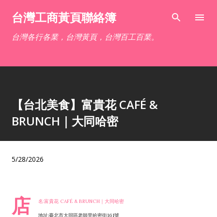
跳到主要內容
台灣工商黃頁聯絡簿
台灣各行各業，台灣黃頁，台灣百工百業。
【台北美食】富貴花 CAFÉ &
BRUNCH｜大同哈密
5/28/2026
店
名:富貴花 CAFÉ & BRUNCH｜大同哈密
地址:臺北市大同區老師里哈密街161號