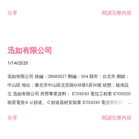
分享
閱讀完整內容
迅如有限公司
1/14/2020
迅如有限公司 統編：28683027 郵編：104 縣市：台北市 鄉鎮：
中山區 地址：臺北市中山區北安路608巷5弄16號 狀態：核准設
立 迅如有限公司 所營事業資料： E701010 電信工程業 E701020
衛星電視ＫＵ頻道、Ｃ頻道器材安裝業 E701030 電信管制射頻器
材裝設工程業 E801010 室內裝潢業 EZ05010 儀器、儀表安裝工
分享
閱讀完整內容
程業 I102010 投資顧問業 I301010 資訊軟體服務業 I301030 電
子資訊供應服務業 F113070 電信器材批發業 F118010 資訊軟體
批發業 F401010 國際貿易業 ZZ99999 除許可業務外，得經營法