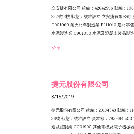
立安捷有限公司 統編：42642596 郵編：
237號13樓 狀態：核准設立 立安捷有限公司 所
C901060 耐火材料製造業 F211010 建材零售
水泥製造業 C901050 水泥及混凝土製品製造業 
冷作工程業 E603120 噴砂工程業 E801010
分享
EZ99990 其他工程業 F102170 食品什貨批
F108040 化粧品批發業 F203010 食品什
業 F208040 化粧品零售業 F399040 無店
ZZ99999 除許可業務外，得經營法令非禁
捷元股份有限公司
8/15/2019
捷元股份有限公司 統編：23134543 郵編
36號 狀態：核准設立 資本額：795,694,5
造及複製業 CC01990 其他電機及電子機械器材