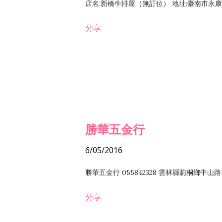
店名:新橋牛排屋（無訂位） 地址:臺南市永康區復
分享
勝華五金行
6/05/2016
勝華五金行 055842328 雲林縣莿桐鄉中山路
分享