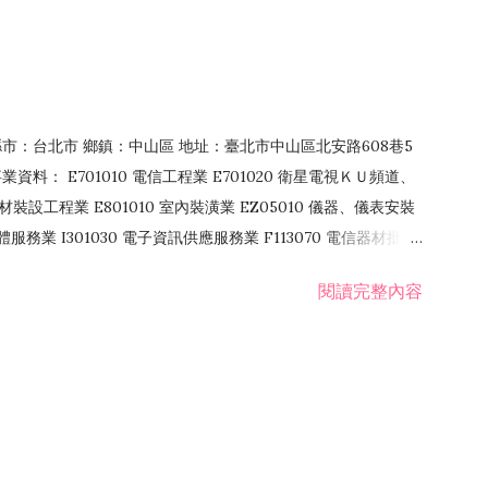
4 縣市：台北市 鄉鎮：中山區 地址：臺北市中山區北安路608巷5
資料： E701010 電信工程業 E701020 衛星電視ＫＵ頻道、
裝設工程業 E801010 室內裝潢業 EZ05010 儀器、儀表安裝
訊軟體服務業 I301030 電子資訊供應服務業 F113070 電信器材批發
 國際貿易業 ZZ99999 除許可業務外，得經營法令非禁止或限制之業
閱讀完整內容
業 F401171 酒類輸入業