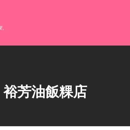
跳到主要內容
業。
】裕芳油飯粿店