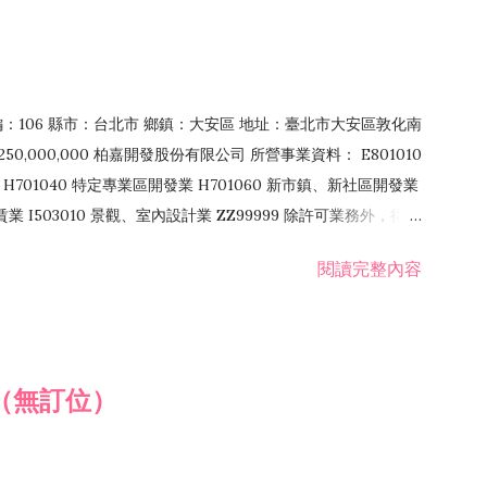
郵編：106 縣市：台北市 鄉鎮：大安區 地址：臺北市大安區敦化南
50,000,000 柏嘉開發股份有限公司 所營事業資料： E801010
H701040 特定專業區開發業 H701060 新市鎮、新社區開發業
租賃業 I503010 景觀、室內設計業 ZZ99999 除許可業務外，得經
閱讀完整內容
（無訂位）