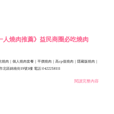
一人燒肉推薦》益民商圈必吃燒肉
吃燒肉｜個人燒肉套餐｜平價燒肉｜高cp值燒肉｜隱藏版燒肉｜
錦南街19號1樓 電話:0422258111
閱讀完整內容