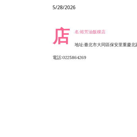
5/28/2026
店
名:裕芳油飯粿店
地址:臺北市大同區保安里重慶北路
電話:0225864269