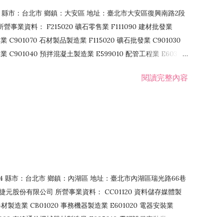
106 縣市：台北市 鄉鎮：大安區 地址：臺北市大安區復興南路2段
營事業資料： F215020 礦石零售業 F111090 建材批發業
業 C901070 石材製品製造業 F115020 礦石批發業 C901030
C901040 預拌混凝土製造業 E599010 配管工程業 E603110
 室內裝潢業 E901010 油漆工程業 E903010 防蝕、防銹工程業
閱讀完整內容
發業 F106020 日常用品批發業 F108031 醫療器材批發業
貨、飲料零售業 F206020 日常用品零售業 F208031 醫療器材零售
面零售業 F399990 其他綜合零售業 F401010 國際貿易業
止或限制之業務
：114 縣市：台北市 鄉鎮：內湖區 地址：臺北市內湖區瑞光路66巷
00 捷元股份有限公司 所營事業資料： CC01120 資料儲存媒體製
製造業 CB01020 事務機器製造業 E601020 電器安裝業