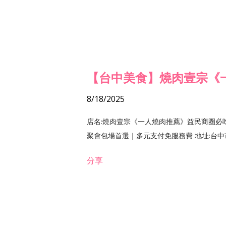
【台中美食】燒肉壹宗《
8/18/2025
店名:燒肉壹宗《一人燒肉推薦》益民商圈必
聚會包場首選｜多元支付免服務費 地址:台中市北區
分享