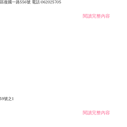
國一路556號 電話:062025705
閱讀完整內容
59號之1
閱讀完整內容