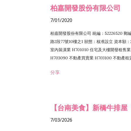
柏嘉開發股份有限公司
7/01/2020
柏嘉開發股份有限公司 統編：52226520 
路2段77號10樓之1 狀態：核准設立 資本額：2
室內裝潢業 H701010 住宅及大樓開發租售業 
H703090 不動產買賣業 H703100 不動產
營法令非禁止或限制之業務
分享
【台南美食】新橋牛排屋
7/03/2026