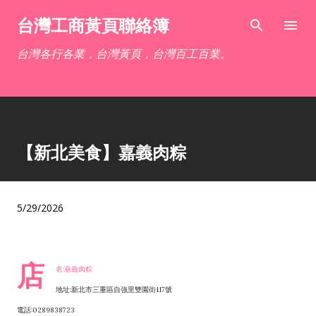
跳到主要內容
台灣工商黃頁聯絡簿
台灣各行各業，台灣黃頁，台灣百工百業。
【新北美食】嘉義肉粽
5/29/2026
店
名:嘉義肉粽
地址:新北市三重區自強里雙園街117號
電話:0289838723