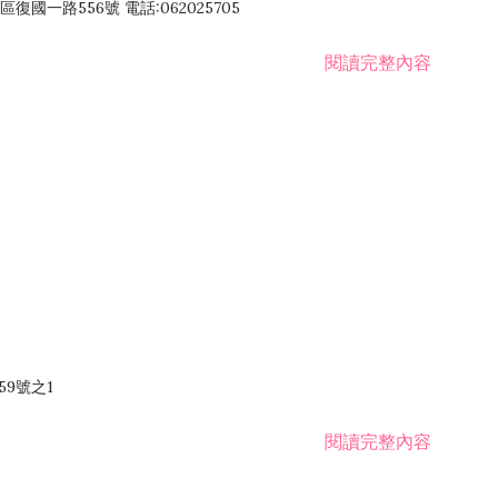
國一路556號 電話:062025705
閱讀完整內容
59號之1
閱讀完整內容