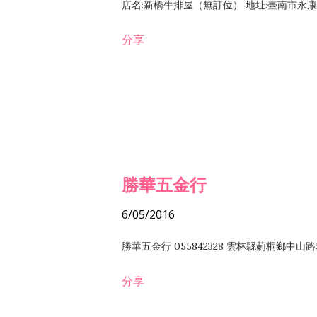
店名:新橋牛排屋（無訂位） 地址:臺南市永康區復
分享
勝華五金行
6/05/2016
勝華五金行 055842328 雲林縣莿桐鄉中山路
分享