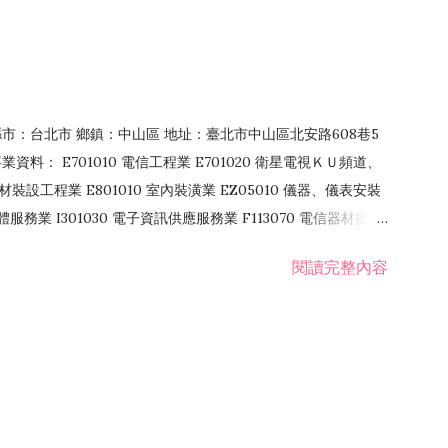
4 縣市：台北市 鄉鎮：中山區 地址：臺北市中山區北安路608巷5
資料： E701010 電信工程業 E701020 衛星電視ＫＵ頻道、
裝設工程業 E801010 室內裝潢業 EZ05010 儀器、儀表安裝
訊軟體服務業 I301030 電子資訊供應服務業 F113070 電信器材批發
 國際貿易業 ZZ99999 除許可業務外，得經營法令非禁止或限制之業
閱讀完整內容
業 F401171 酒類輸入業