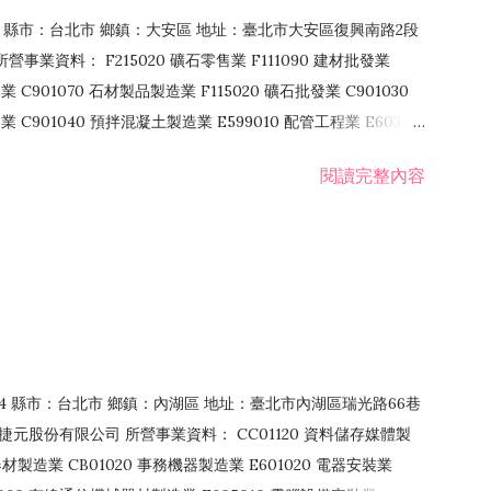
106 縣市：台北市 鄉鎮：大安區 地址：臺北市大安區復興南路2段
營事業資料： F215020 礦石零售業 F111090 建材批發業
業 C901070 石材製品製造業 F115020 礦石批發業 C901030
C901040 預拌混凝土製造業 E599010 配管工程業 E603110
 室內裝潢業 E901010 油漆工程業 E903010 防蝕、防銹工程業
閱讀完整內容
發業 F106020 日常用品批發業 F108031 醫療器材批發業
貨、飲料零售業 F206020 日常用品零售業 F208031 醫療器材零售
面零售業 F399990 其他綜合零售業 F401010 國際貿易業
止或限制之業務
：114 縣市：台北市 鄉鎮：內湖區 地址：臺北市內湖區瑞光路66巷
00 捷元股份有限公司 所營事業資料： CC01120 資料儲存媒體製
製造業 CB01020 事務機器製造業 E601020 電器安裝業