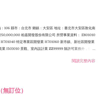
郵編：106 縣市：台北市 鄉鎮：大安區 地址：臺北市大安區敦化南
50,000,000 柏嘉開發股份有限公司 所營事業資料： E801010
H701040 特定專業區開發業 H701060 新市鎮、新社區開發業
租賃業 I503010 景觀、室內設計業 ZZ99999 除許可業務外，得經
閱讀完整內容
（無訂位）