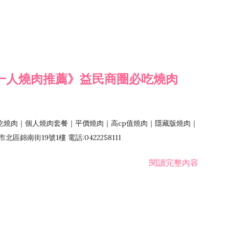
一人燒肉推薦》益民商圈必吃燒肉
吃燒肉｜個人燒肉套餐｜平價燒肉｜高cp值燒肉｜隱藏版燒肉｜
錦南街19號1樓 電話:0422258111
閱讀完整內容