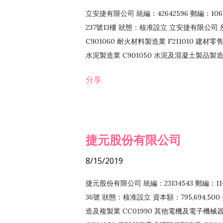
立安捷有限公司 統編：42642596 郵編：
237號13樓 狀態：核准設立 立安捷有限公司 所
C901060 耐火材料製造業 F211010 建材零售
水泥製造業 C901050 水泥及混凝土製品製造業 
冷作工程業 E603120 噴砂工程業 E801010
分享
EZ99990 其他工程業 F102170 食品什貨批
F108040 化粧品批發業 F203010 食品什
業 F208040 化粧品零售業 F399040 無店
ZZ99999 除許可業務外，得經營法令非禁
捷元股份有限公司
8/15/2019
捷元股份有限公司 統編：23134543 郵編
36號 狀態：核准設立 資本額：795,694,5
造及複製業 CC01990 其他電機及電子機械器材