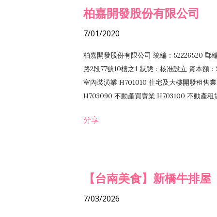
柏嘉開發股份有限公司
7/01/2020
柏嘉開發股份有限公司 統編：52226520 
路2段77號10樓之1 狀態：核准設立 資本額：2
室內裝潢業 H701010 住宅及大樓開發租售業 
H703090 不動產買賣業 H703100 不動產
營法令非禁止或限制之業務
分享
【台南美食】新橋牛排屋
7/03/2026