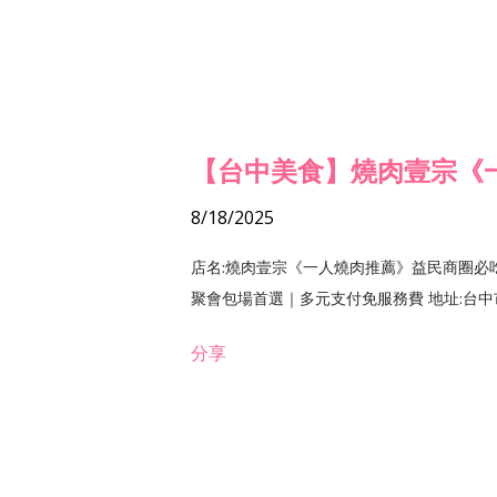
【台中美食】燒肉壹宗《
8/18/2025
店名:燒肉壹宗《一人燒肉推薦》益民商圈必
聚會包場首選｜多元支付免服務費 地址:台中市北區
分享