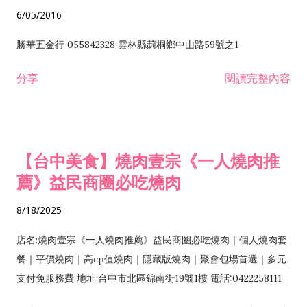
6/05/2016
勝華五金行 055842328 雲林縣莿桐鄉中山路59號之1
分享
閱讀完整內容
【台中美食】燒肉壹宗《一人燒肉推
薦》益民商圈必吃燒肉
8/18/2025
店名:燒肉壹宗《一人燒肉推薦》益民商圈必吃燒肉｜個人燒肉套
餐｜平價燒肉｜高cp值燒肉｜隱藏版燒肉｜聚會包場首選｜多元
支付免服務費 地址:台中市北區錦南街19號1樓 電話:0422258111