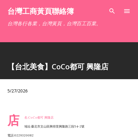
跳到主要內容
台灣工商黃頁聯絡簿
台灣各行各業，台灣黃頁，台灣百工百業。
【台北美食】CoCo都可 興隆店
5/27/2026
店
名:CoCo都可 興隆店
地址:臺北市文山區興得里興隆路三段54-2號
電話:0229320082