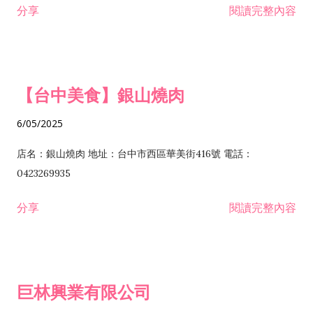
分享
閱讀完整內容
I301030 電子資訊供應服務業 I401010 一般廣告服務業 I501010
安裝工程業 F206020 日常用品零售業 F206040 水器材料零售業
產品設計業 IE01010 電信業務門號代辦業 IZ06010 理貨包裝業
F206060 祭祀用品零售業 F207030 清潔用品零售業 F211010 建
IZ09010 管理系統驗證業 IZ12010 人力派遣業 IZ13010 網路認
材零售業 F213010 電器零售業 F213030 電腦及事務性機器設備
證服務業 IZ15010 市場研究及民意調查業 IZ99990 其他工商服
零售業 F217010 消防安全設備零售業 F218010 資訊軟體零售業
【台中美食】銀山燒肉
務業 J399010 軟體出版業 J601010 藝文服務業 J602010 演藝活
H701010 住宅及大樓開發租售業 H701020 工業廠房開發租售業
動業 J701040 休閒活動場館業 J802010 運動訓練業 JA02010 電
H701050 投資興建公共建設業 H701060 新市鎮、新社區開發業
6/05/2025
器及電子產品修理業 JB01010 會議及展覽服務業 JD01010 工商
H701070 區段徵收及市地重劃代辦業 H701090 都市更新整建維
徵信服務業 JE01010 租賃業 E801010 室內裝潢業 E603010 電
護業 H702010 建築經理業 H703090 不動產買賣業 H703100 不
店名：銀山燒肉 地址：台中市西區華美街416號 電話：
纜安裝工程業 EZ05010 儀器、儀表安裝工程業 F102030 菸酒批
動產租賃業 I103060 管理顧問業 I199990 其他顧問服務業
0423269935
發業 F10...
I301010 資訊軟體服務業 I301020 資料處理服務業 I301030 電子
分享
閱讀完整內容
資訊供應服務業 IF01010 消防安全設備檢修業 JZ99050 仲介服
務業 JZ99990 未分類其他服務業 F201070 花卉零售業 F203010
食品什貨、飲料零售業 F204110 布疋、衣著、鞋、帽、傘、服飾
品零售業 F207200 化學原料零售業 F209060 文教、樂器、育樂
巨林興業有限公司
用品零售業 F215010 首飾及貴金屬零售業 F399040 無店面零售
業 F399990 其他綜合零售業 I301040 第三方支付服務業