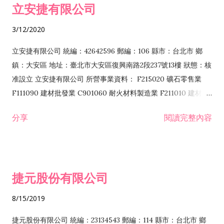
立安捷有限公司
業 F401171 酒類輸入業
3/12/2020
立安捷有限公司 統編：42642596 郵編：106 縣市：台北市 鄉
鎮：大安區 地址：臺北市大安區復興南路2段237號13樓 狀態：核
准設立 立安捷有限公司 所營事業資料： F215020 礦石零售業
F111090 建材批發業 C901060 耐火材料製造業 F211010 建材零
售業 C901070 石材製品製造業 F115020 礦石批發業 C901030
分享
閱讀完整內容
水泥製造業 C901050 水泥及混凝土製品製造業 C901040 預拌混
凝土製造業 E599010 配管工程業 E603110 冷作工程業 E603120
噴砂工程業 E801010 室內裝潢業 E901010 油漆工程業 E903010
防蝕、防銹工程業 EZ99990 其他工程業 F102170 食品什貨批發
捷元股份有限公司
業 F106020 日常用品批發業 F108031 醫療器材批發業 F108040
化粧品批發業 F203010 食品什貨、飲料零售業 F206020 日常用
8/15/2019
品零售業 F208031 醫療器材零售業 F208040 化粧品零售業
F399040 無店面零售業 F399990 其他綜合零售業 F401010 國
捷元股份有限公司 統編：23134543 郵編：114 縣市：台北市 鄉