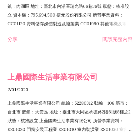
際貿易業 ZZ99999 除許可業務外，得經營法令非禁止或限制之
鎮：內湖區 地址：臺北市內湖區瑞光路66巷36號 狀態：核准設
業務
立 資本額：795,694,500 捷元股份有限公司 所營事業資料：
CC01120 資料儲存媒體製造及複製業 CC01990 其他電機及電子
機械器材製造業 CB01020 事務機器製造業 E601020 電器安裝業
分享
閱讀完整內容
CC01050 資料儲存及處理設備製造業 CC01060 有線通信機械器
材製造業 E605010 電腦設備安裝業 CC01070 無線通信機械器材
製造業 F113020 電器批發業 E701010 電信工程業 CC01080 電
子零組件製造業 CC01110 電腦及其週邊設備製造業 F113050 電
上鼎國際生活事業有限公司
腦及事務性機器設備批發業 F113070 電信器材批發業 F118010
資訊軟體批發業 F119010 電子材料批發業 F213010 電器零售業
7/01/2020
F213030 電腦及事務性機器設備零售業 F213060 電信器材零售
業 F218010 資訊軟體零售業 F219010 電子材料零售業 F399990
上鼎國際生活事業有限公司 統編：52280312 郵編：106 縣市：
其他綜合零售業 F399040 無店面零售業 F401010 國際貿易業
台北市 鄉鎮：大安區 地址：臺北市大同區承德路2段81號8樓之2
F601010 智慧財產權業 G801010 倉儲業 I102010 投資顧問業
狀態：核准設立 上鼎國際生活事業有限公司 所營事業資料：
I103060 管理顧問業 I199990 其他顧問服務業 I105010 藝術品
E801020 門窗安裝工程業 E801010 室內裝潢業 E801030 室內輕
諮詢顧問業 I301010 資訊軟體服務業 I301020 資料處理服務業
鋼架工程業 E801040 玻璃安裝工程業 E801070 廚具、衛浴設備