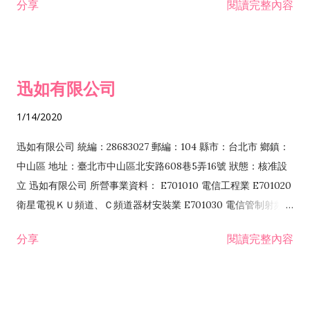
分享
閱讀完整內容
迅如有限公司
1/14/2020
迅如有限公司 統編：28683027 郵編：104 縣市：台北市 鄉鎮：
中山區 地址：臺北市中山區北安路608巷5弄16號 狀態：核准設
立 迅如有限公司 所營事業資料： E701010 電信工程業 E701020
衛星電視ＫＵ頻道、Ｃ頻道器材安裝業 E701030 電信管制射頻器
材裝設工程業 E801010 室內裝潢業 EZ05010 儀器、儀表安裝工
分享
閱讀完整內容
程業 I102010 投資顧問業 I301010 資訊軟體服務業 I301030 電
子資訊供應服務業 F113070 電信器材批發業 F118010 資訊軟體
批發業 F401010 國際貿易業 ZZ99999 除許可業務外，得經營法
令非禁止或限制之業務 F102030 菸酒批發業 F203020 菸酒零售