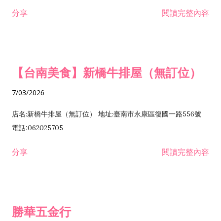
租售業 H701040 特定專業區開發業 H701060 新市鎮、新社區開
分享
閱讀完整內容
發業 H703090 不動產買賣業 H703100 不動產租賃業 I503010
景觀、室內設計業 ZZ99999 除許可業務外，得經營法令非禁止
或限制之業務
【台南美食】新橋牛排屋（無訂位）
7/03/2026
店名:新橋牛排屋（無訂位） 地址:臺南市永康區復國一路556號
電話:062025705
分享
閱讀完整內容
勝華五金行