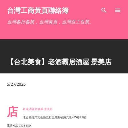
跳到主要內容
台灣工商黃頁聯絡簿
台灣各行各業，台灣黃頁，台灣百工百業。
【台北美食】老酒霸居酒屋 景美店
5/27/2026
店
名:老酒霸居酒屋 景美店
地址:臺北市文山區景行里羅斯福路六段455巷23號
電話:0229338880