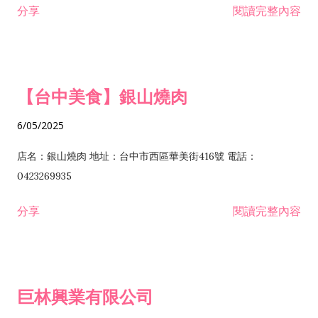
分享
閱讀完整內容
I301030 電子資訊供應服務業 I401010 一般廣告服務業 I501010
安裝工程業 F206020 日常用品零售業 F206040 水器材料零售業
產品設計業 IE01010 電信業務門號代辦業 IZ06010 理貨包裝業
F206060 祭祀用品零售業 F207030 清潔用品零售業 F211010 建
IZ09010 管理系統驗證業 IZ12010 人力派遣業 IZ13010 網路認
材零售業 F213010 電器零售業 F213030 電腦及事務性機器設備
證服務業 IZ15010 市場研究及民意調查業 IZ99990 其他工商服
零售業 F217010 消防安全設備零售業 F218010 資訊軟體零售業
【台中美食】銀山燒肉
務業 J399010 軟體出版業 J601010 藝文服務業 J602010 演藝活
H701010 住宅及大樓開發租售業 H701020 工業廠房開發租售業
動業 J701040 休閒活動場館業 J802010 運動訓練業 JA02010 電
H701050 投資興建公共建設業 H701060 新市鎮、新社區開發業
6/05/2025
器及電子產品修理業 JB01010 會議及展覽服務業 JD01010 工商
H701070 區段徵收及市地重劃代辦業 H701090 都市更新整建維
徵信服務業 JE01010 租賃業 E801010 室內裝潢業 E603010 電
護業 H702010 建築經理業 H703090 不動產買賣業 H703100 不
店名：銀山燒肉 地址：台中市西區華美街416號 電話：
纜安裝工程業 EZ05010 儀器、儀表安裝工程業 F102030 菸酒批
動產租賃業 I103060 管理顧問業 I199990 其他顧問服務業
0423269935
發業 F10...
I301010 資訊軟體服務業 I301020 資料處理服務業 I301030 電子
分享
閱讀完整內容
資訊供應服務業 IF01010 消防安全設備檢修業 JZ99050 仲介服
務業 JZ99990 未分類其他服務業 F201070 花卉零售業 F203010
食品什貨、飲料零售業 F204110 布疋、衣著、鞋、帽、傘、服飾
品零售業 F207200 化學原料零售業 F209060 文教、樂器、育樂
巨林興業有限公司
用品零售業 F215010 首飾及貴金屬零售業 F399040 無店面零售
業 F399990 其他綜合零售業 I301040 第三方支付服務業