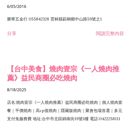
6/05/2016
勝華五金行 055842328 雲林縣莿桐鄉中山路59號之1
分享
閱讀完整內容
【台中美食】燒肉壹宗《一人燒肉推
薦》益民商圈必吃燒肉
8/18/2025
店名:燒肉壹宗《一人燒肉推薦》益民商圈必吃燒肉｜個人燒肉套
餐｜平價燒肉｜高cp值燒肉｜隱藏版燒肉｜聚會包場首選｜多元
支付免服務費 地址:台中市北區錦南街19號1樓 電話:0422258111