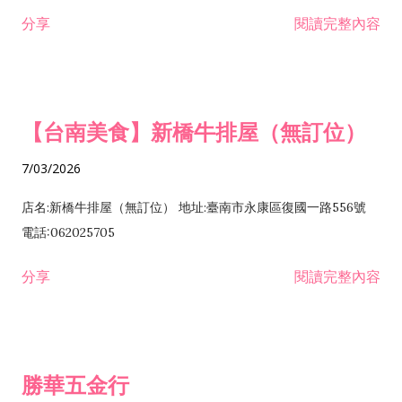
租售業 H701040 特定專業區開發業 H701060 新市鎮、新社區開
分享
閱讀完整內容
發業 H703090 不動產買賣業 H703100 不動產租賃業 I503010
景觀、室內設計業 ZZ99999 除許可業務外，得經營法令非禁止
或限制之業務
【台南美食】新橋牛排屋（無訂位）
7/03/2026
店名:新橋牛排屋（無訂位） 地址:臺南市永康區復國一路556號
電話:062025705
分享
閱讀完整內容
勝華五金行