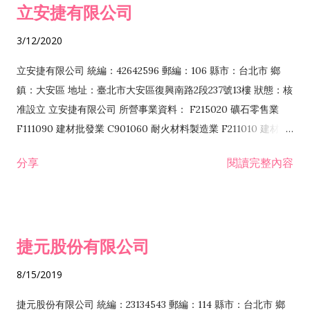
立安捷有限公司
業 F401171 酒類輸入業
3/12/2020
立安捷有限公司 統編：42642596 郵編：106 縣市：台北市 鄉
鎮：大安區 地址：臺北市大安區復興南路2段237號13樓 狀態：核
准設立 立安捷有限公司 所營事業資料： F215020 礦石零售業
F111090 建材批發業 C901060 耐火材料製造業 F211010 建材零
售業 C901070 石材製品製造業 F115020 礦石批發業 C901030
分享
閱讀完整內容
水泥製造業 C901050 水泥及混凝土製品製造業 C901040 預拌混
凝土製造業 E599010 配管工程業 E603110 冷作工程業 E603120
噴砂工程業 E801010 室內裝潢業 E901010 油漆工程業 E903010
防蝕、防銹工程業 EZ99990 其他工程業 F102170 食品什貨批發
捷元股份有限公司
業 F106020 日常用品批發業 F108031 醫療器材批發業 F108040
化粧品批發業 F203010 食品什貨、飲料零售業 F206020 日常用
8/15/2019
品零售業 F208031 醫療器材零售業 F208040 化粧品零售業
F399040 無店面零售業 F399990 其他綜合零售業 F401010 國
捷元股份有限公司 統編：23134543 郵編：114 縣市：台北市 鄉