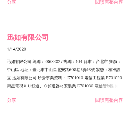
分享
閱讀完整內容
迅如有限公司
1/14/2020
迅如有限公司 統編：28683027 郵編：104 縣市：台北市 鄉鎮：
中山區 地址：臺北市中山區北安路608巷5弄16號 狀態：核准設
立 迅如有限公司 所營事業資料： E701010 電信工程業 E701020
衛星電視ＫＵ頻道、Ｃ頻道器材安裝業 E701030 電信管制射頻器
材裝設工程業 E801010 室內裝潢業 EZ05010 儀器、儀表安裝工
分享
閱讀完整內容
程業 I102010 投資顧問業 I301010 資訊軟體服務業 I301030 電
子資訊供應服務業 F113070 電信器材批發業 F118010 資訊軟體
批發業 F401010 國際貿易業 ZZ99999 除許可業務外，得經營法
令非禁止或限制之業務 F102030 菸酒批發業 F203020 菸酒零售