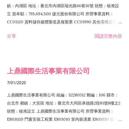
際貿易業 ZZ99999 除許可業務外，得經營法令非禁止或限制之
鎮：內湖區 地址：臺北市內湖區瑞光路66巷36號 狀態：核准設
業務
立 資本額：795,694,500 捷元股份有限公司 所營事業資料：
CC01120 資料儲存媒體製造及複製業 CC01990 其他電機及電子
機械器材製造業 CB01020 事務機器製造業 E601020 電器安裝業
分享
閱讀完整內容
CC01050 資料儲存及處理設備製造業 CC01060 有線通信機械器
材製造業 E605010 電腦設備安裝業 CC01070 無線通信機械器材
製造業 F113020 電器批發業 E701010 電信工程業 CC01080 電
子零組件製造業 CC01110 電腦及其週邊設備製造業 F113050 電
上鼎國際生活事業有限公司
腦及事務性機器設備批發業 F113070 電信器材批發業 F118010
資訊軟體批發業 F119010 電子材料批發業 F213010 電器零售業
7/01/2020
F213030 電腦及事務性機器設備零售業 F213060 電信器材零售
業 F218010 資訊軟體零售業 F219010 電子材料零售業 F399990
上鼎國際生活事業有限公司 統編：52280312 郵編：106 縣市：
其他綜合零售業 F399040 無店面零售業 F401010 國際貿易業
台北市 鄉鎮：大安區 地址：臺北市大同區承德路2段81號8樓之2
F601010 智慧財產權業 G801010 倉儲業 I102010 投資顧問業
狀態：核准設立 上鼎國際生活事業有限公司 所營事業資料：
I103060 管理顧問業 I199990 其他顧問服務業 I105010 藝術品
E801020 門窗安裝工程業 E801010 室內裝潢業 E801030 室內輕
諮詢顧問業 I301010 資訊軟體服務業 I301020 資料處理服務業
鋼架工程業 E801040 玻璃安裝工程業 E801070 廚具、衛浴設備