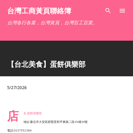
跳到主要內容
台灣工商黃頁聯絡簿
台灣各行各業，台灣黃頁，台灣百工百業。
【台北美食】蛋餅俱樂部
5/27/2026
店
名:蛋餅俱樂部
地址:臺北市大安區群賢里和平東路二段311巷19號
電話:0227552386