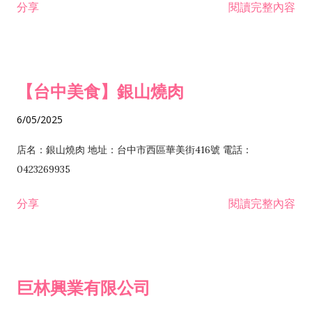
分享
閱讀完整內容
I301030 電子資訊供應服務業 I401010 一般廣告服務業 I501010
安裝工程業 F206020 日常用品零售業 F206040 水器材料零售業
產品設計業 IE01010 電信業務門號代辦業 IZ06010 理貨包裝業
F206060 祭祀用品零售業 F207030 清潔用品零售業 F211010 建
IZ09010 管理系統驗證業 IZ12010 人力派遣業 IZ13010 網路認
材零售業 F213010 電器零售業 F213030 電腦及事務性機器設備
證服務業 IZ15010 市場研究及民意調查業 IZ99990 其他工商服
零售業 F217010 消防安全設備零售業 F218010 資訊軟體零售業
【台中美食】銀山燒肉
務業 J399010 軟體出版業 J601010 藝文服務業 J602010 演藝活
H701010 住宅及大樓開發租售業 H701020 工業廠房開發租售業
動業 J701040 休閒活動場館業 J802010 運動訓練業 JA02010 電
H701050 投資興建公共建設業 H701060 新市鎮、新社區開發業
6/05/2025
器及電子產品修理業 JB01010 會議及展覽服務業 JD01010 工商
H701070 區段徵收及市地重劃代辦業 H701090 都市更新整建維
徵信服務業 JE01010 租賃業 E801010 室內裝潢業 E603010 電
護業 H702010 建築經理業 H703090 不動產買賣業 H703100 不
店名：銀山燒肉 地址：台中市西區華美街416號 電話：
纜安裝工程業 EZ05010 儀器、儀表安裝工程業 F102030 菸酒批
動產租賃業 I103060 管理顧問業 I199990 其他顧問服務業
0423269935
發業 F10...
I301010 資訊軟體服務業 I301020 資料處理服務業 I301030 電子
分享
閱讀完整內容
資訊供應服務業 IF01010 消防安全設備檢修業 JZ99050 仲介服
務業 JZ99990 未分類其他服務業 F201070 花卉零售業 F203010
食品什貨、飲料零售業 F204110 布疋、衣著、鞋、帽、傘、服飾
品零售業 F207200 化學原料零售業 F209060 文教、樂器、育樂
巨林興業有限公司
用品零售業 F215010 首飾及貴金屬零售業 F399040 無店面零售
業 F399990 其他綜合零售業 I301040 第三方支付服務業