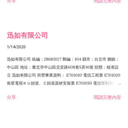
分享
閱讀完整內容
迅如有限公司
1/14/2020
迅如有限公司 統編：28683027 郵編：104 縣市：台北市 鄉鎮：
中山區 地址：臺北市中山區北安路608巷5弄16號 狀態：核准設
立 迅如有限公司 所營事業資料： E701010 電信工程業 E701020
衛星電視ＫＵ頻道、Ｃ頻道器材安裝業 E701030 電信管制射頻器
材裝設工程業 E801010 室內裝潢業 EZ05010 儀器、儀表安裝工
分享
閱讀完整內容
程業 I102010 投資顧問業 I301010 資訊軟體服務業 I301030 電
子資訊供應服務業 F113070 電信器材批發業 F118010 資訊軟體
批發業 F401010 國際貿易業 ZZ99999 除許可業務外，得經營法
令非禁止或限制之業務 F102030 菸酒批發業 F203020 菸酒零售