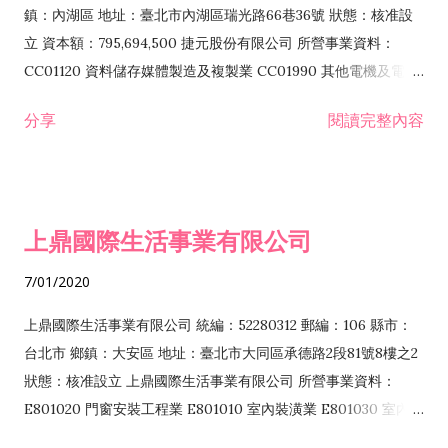
際貿易業 ZZ99999 除許可業務外，得經營法令非禁止或限制之
鎮：內湖區 地址：臺北市內湖區瑞光路66巷36號 狀態：核准設
業務
立 資本額：795,694,500 捷元股份有限公司 所營事業資料：
CC01120 資料儲存媒體製造及複製業 CC01990 其他電機及電子
機械器材製造業 CB01020 事務機器製造業 E601020 電器安裝業
分享
閱讀完整內容
CC01050 資料儲存及處理設備製造業 CC01060 有線通信機械器
材製造業 E605010 電腦設備安裝業 CC01070 無線通信機械器材
製造業 F113020 電器批發業 E701010 電信工程業 CC01080 電
子零組件製造業 CC01110 電腦及其週邊設備製造業 F113050 電
上鼎國際生活事業有限公司
腦及事務性機器設備批發業 F113070 電信器材批發業 F118010
資訊軟體批發業 F119010 電子材料批發業 F213010 電器零售業
7/01/2020
F213030 電腦及事務性機器設備零售業 F213060 電信器材零售
業 F218010 資訊軟體零售業 F219010 電子材料零售業 F399990
上鼎國際生活事業有限公司 統編：52280312 郵編：106 縣市：
其他綜合零售業 F399040 無店面零售業 F401010 國際貿易業
台北市 鄉鎮：大安區 地址：臺北市大同區承德路2段81號8樓之2
F601010 智慧財產權業 G801010 倉儲業 I102010 投資顧問業
狀態：核准設立 上鼎國際生活事業有限公司 所營事業資料：
I103060 管理顧問業 I199990 其他顧問服務業 I105010 藝術品
E801020 門窗安裝工程業 E801010 室內裝潢業 E801030 室內輕
諮詢顧問業 I301010 資訊軟體服務業 I301020 資料處理服務業
鋼架工程業 E801040 玻璃安裝工程業 E801070 廚具、衛浴設備