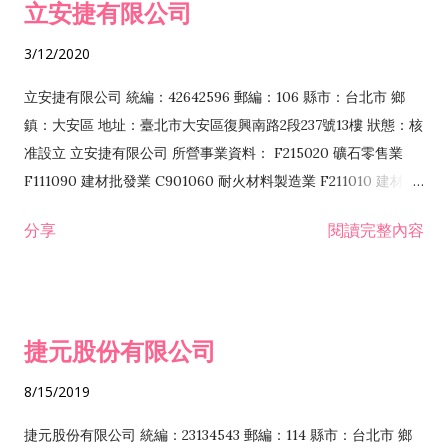
立安捷有限公司
業 F401171 酒類輸入業
3/12/2020
立安捷有限公司 統編：42642596 郵編：106 縣市：台北市 鄉
鎮：大安區 地址：臺北市大安區復興南路2段237號13樓 狀態：核
准設立 立安捷有限公司 所營事業資料： F215020 礦石零售業
F111090 建材批發業 C901060 耐火材料製造業 F211010 建材零
售業 C901070 石材製品製造業 F115020 礦石批發業 C901030
分享
閱讀完整內容
水泥製造業 C901050 水泥及混凝土製品製造業 C901040 預拌混
凝土製造業 E599010 配管工程業 E603110 冷作工程業 E603120
噴砂工程業 E801010 室內裝潢業 E901010 油漆工程業 E903010
防蝕、防銹工程業 EZ99990 其他工程業 F102170 食品什貨批發
捷元股份有限公司
業 F106020 日常用品批發業 F108031 醫療器材批發業 F108040
化粧品批發業 F203010 食品什貨、飲料零售業 F206020 日常用
8/15/2019
品零售業 F208031 醫療器材零售業 F208040 化粧品零售業
F399040 無店面零售業 F399990 其他綜合零售業 F401010 國
捷元股份有限公司 統編：23134543 郵編：114 縣市：台北市 鄉