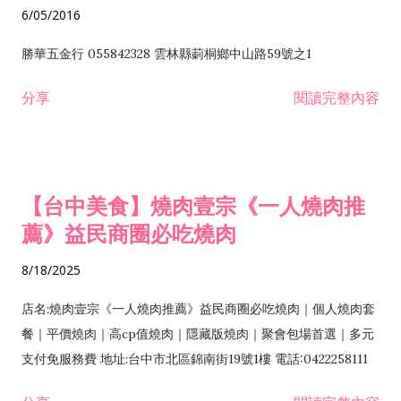
6/05/2016
勝華五金行 055842328 雲林縣莿桐鄉中山路59號之1
分享
閱讀完整內容
【台中美食】燒肉壹宗《一人燒肉推
薦》益民商圈必吃燒肉
8/18/2025
店名:燒肉壹宗《一人燒肉推薦》益民商圈必吃燒肉｜個人燒肉套
餐｜平價燒肉｜高cp值燒肉｜隱藏版燒肉｜聚會包場首選｜多元
支付免服務費 地址:台中市北區錦南街19號1樓 電話:0422258111