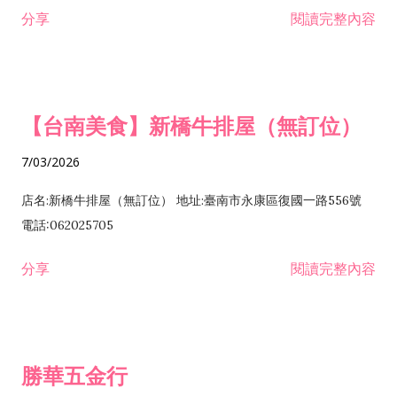
租售業 H701040 特定專業區開發業 H701060 新市鎮、新社區開
分享
閱讀完整內容
發業 H703090 不動產買賣業 H703100 不動產租賃業 I503010
景觀、室內設計業 ZZ99999 除許可業務外，得經營法令非禁止
或限制之業務
【台南美食】新橋牛排屋（無訂位）
7/03/2026
店名:新橋牛排屋（無訂位） 地址:臺南市永康區復國一路556號
電話:062025705
分享
閱讀完整內容
勝華五金行