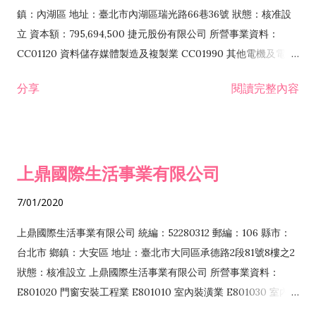
際貿易業 ZZ99999 除許可業務外，得經營法令非禁止或限制之
鎮：內湖區 地址：臺北市內湖區瑞光路66巷36號 狀態：核准設
業務
立 資本額：795,694,500 捷元股份有限公司 所營事業資料：
CC01120 資料儲存媒體製造及複製業 CC01990 其他電機及電子
機械器材製造業 CB01020 事務機器製造業 E601020 電器安裝業
分享
閱讀完整內容
CC01050 資料儲存及處理設備製造業 CC01060 有線通信機械器
材製造業 E605010 電腦設備安裝業 CC01070 無線通信機械器材
製造業 F113020 電器批發業 E701010 電信工程業 CC01080 電
子零組件製造業 CC01110 電腦及其週邊設備製造業 F113050 電
上鼎國際生活事業有限公司
腦及事務性機器設備批發業 F113070 電信器材批發業 F118010
資訊軟體批發業 F119010 電子材料批發業 F213010 電器零售業
7/01/2020
F213030 電腦及事務性機器設備零售業 F213060 電信器材零售
業 F218010 資訊軟體零售業 F219010 電子材料零售業 F399990
上鼎國際生活事業有限公司 統編：52280312 郵編：106 縣市：
其他綜合零售業 F399040 無店面零售業 F401010 國際貿易業
台北市 鄉鎮：大安區 地址：臺北市大同區承德路2段81號8樓之2
F601010 智慧財產權業 G801010 倉儲業 I102010 投資顧問業
狀態：核准設立 上鼎國際生活事業有限公司 所營事業資料：
I103060 管理顧問業 I199990 其他顧問服務業 I105010 藝術品
E801020 門窗安裝工程業 E801010 室內裝潢業 E801030 室內輕
諮詢顧問業 I301010 資訊軟體服務業 I301020 資料處理服務業
鋼架工程業 E801040 玻璃安裝工程業 E801070 廚具、衛浴設備