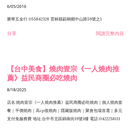
6/05/2016
勝華五金行 055842328 雲林縣莿桐鄉中山路59號之1
分享
閱讀完整內容
【台中美食】燒肉壹宗《一人燒肉推
薦》益民商圈必吃燒肉
8/18/2025
店名:燒肉壹宗《一人燒肉推薦》益民商圈必吃燒肉｜個人燒肉套
餐｜平價燒肉｜高cp值燒肉｜隱藏版燒肉｜聚會包場首選｜多元
支付免服務費 地址:台中市北區錦南街19號1樓 電話:0422258111