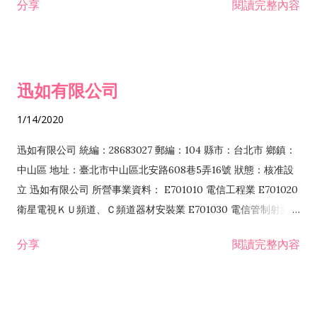
分享
閱讀完整內容
迅如有限公司
1/14/2020
迅如有限公司 統編：28683027 郵編：104 縣市：台北市 鄉鎮：
中山區 地址：臺北市中山區北安路608巷5弄16號 狀態：核准設
立 迅如有限公司 所營事業資料： E701010 電信工程業 E701020
衛星電視ＫＵ頻道、Ｃ頻道器材安裝業 E701030 電信管制射頻器
材裝設工程業 E801010 室內裝潢業 EZ05010 儀器、儀表安裝工
分享
閱讀完整內容
程業 I102010 投資顧問業 I301010 資訊軟體服務業 I301030 電
子資訊供應服務業 F113070 電信器材批發業 F118010 資訊軟體
批發業 F401010 國際貿易業 ZZ99999 除許可業務外，得經營法
令非禁止或限制之業務 F102030 菸酒批發業 F203020 菸酒零售