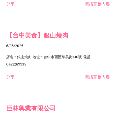
分享
閱讀完整內容
I301030 電子資訊供應服務業 I401010 一般廣告服務業 I501010
安裝工程業 F206020 日常用品零售業 F206040 水器材料零售業
產品設計業 IE01010 電信業務門號代辦業 IZ06010 理貨包裝業
F206060 祭祀用品零售業 F207030 清潔用品零售業 F211010 建
IZ09010 管理系統驗證業 IZ12010 人力派遣業 IZ13010 網路認
材零售業 F213010 電器零售業 F213030 電腦及事務性機器設備
證服務業 IZ15010 市場研究及民意調查業 IZ99990 其他工商服
零售業 F217010 消防安全設備零售業 F218010 資訊軟體零售業
【台中美食】銀山燒肉
務業 J399010 軟體出版業 J601010 藝文服務業 J602010 演藝活
H701010 住宅及大樓開發租售業 H701020 工業廠房開發租售業
動業 J701040 休閒活動場館業 J802010 運動訓練業 JA02010 電
H701050 投資興建公共建設業 H701060 新市鎮、新社區開發業
6/05/2025
器及電子產品修理業 JB01010 會議及展覽服務業 JD01010 工商
H701070 區段徵收及市地重劃代辦業 H701090 都市更新整建維
徵信服務業 JE01010 租賃業 E801010 室內裝潢業 E603010 電
護業 H702010 建築經理業 H703090 不動產買賣業 H703100 不
店名：銀山燒肉 地址：台中市西區華美街416號 電話：
纜安裝工程業 EZ05010 儀器、儀表安裝工程業 F102030 菸酒批
動產租賃業 I103060 管理顧問業 I199990 其他顧問服務業
0423269935
發業 F10...
I301010 資訊軟體服務業 I301020 資料處理服務業 I301030 電子
分享
閱讀完整內容
資訊供應服務業 IF01010 消防安全設備檢修業 JZ99050 仲介服
務業 JZ99990 未分類其他服務業 F201070 花卉零售業 F203010
食品什貨、飲料零售業 F204110 布疋、衣著、鞋、帽、傘、服飾
品零售業 F207200 化學原料零售業 F209060 文教、樂器、育樂
巨林興業有限公司
用品零售業 F215010 首飾及貴金屬零售業 F399040 無店面零售
業 F399990 其他綜合零售業 I301040 第三方支付服務業