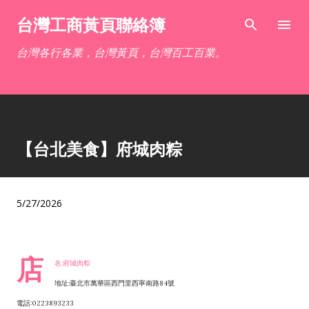
跳到主要內容
台灣工商黃頁聯絡簿
台灣各行各業，台灣黃頁，台灣百工百業。
【台北美食】府城肉粽
5/27/2026
店
名:府城肉粽
地址:臺北市萬華區西門里西寧南路84號
電話:0223893233