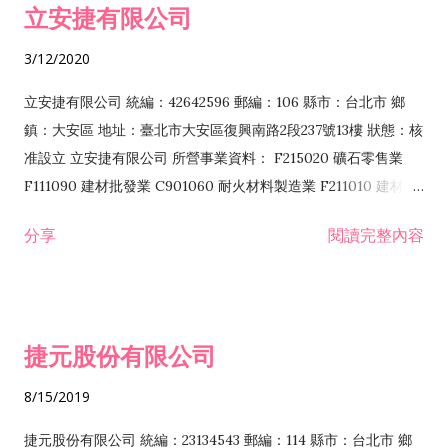
立安捷有限公司
業 F401171 酒類輸入業
3/12/2020
立安捷有限公司 統編：42642596 郵編：106 縣市：台北市 鄉
鎮：大安區 地址：臺北市大安區復興南路2段237號13樓 狀態：核
准設立 立安捷有限公司 所營事業資料： F215020 礦石零售業
F111090 建材批發業 C901060 耐火材料製造業 F211010 建材零
售業 C901070 石材製品製造業 F115020 礦石批發業 C901030
分享
閱讀完整內容
水泥製造業 C901050 水泥及混凝土製品製造業 C901040 預拌混
凝土製造業 E599010 配管工程業 E603110 冷作工程業 E603120
噴砂工程業 E801010 室內裝潢業 E901010 油漆工程業 E903010
防蝕、防銹工程業 EZ99990 其他工程業 F102170 食品什貨批發
捷元股份有限公司
業 F106020 日常用品批發業 F108031 醫療器材批發業 F108040
化粧品批發業 F203010 食品什貨、飲料零售業 F206020 日常用
8/15/2019
品零售業 F208031 醫療器材零售業 F208040 化粧品零售業
F399040 無店面零售業 F399990 其他綜合零售業 F401010 國
捷元股份有限公司 統編：23134543 郵編：114 縣市：台北市 鄉