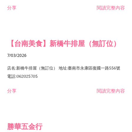
租售業 H701040 特定專業區開發業 H701060 新市鎮、新社區開
分享
閱讀完整內容
發業 H703090 不動產買賣業 H703100 不動產租賃業 I503010
景觀、室內設計業 ZZ99999 除許可業務外，得經營法令非禁止
或限制之業務
【台南美食】新橋牛排屋（無訂位）
7/03/2026
店名:新橋牛排屋（無訂位） 地址:臺南市永康區復國一路556號
電話:062025705
分享
閱讀完整內容
勝華五金行