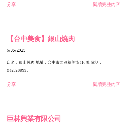
分享
閱讀完整內容
I301030 電子資訊供應服務業 I401010 一般廣告服務業 I501010
安裝工程業 F206020 日常用品零售業 F206040 水器材料零售業
產品設計業 IE01010 電信業務門號代辦業 IZ06010 理貨包裝業
F206060 祭祀用品零售業 F207030 清潔用品零售業 F211010 建
IZ09010 管理系統驗證業 IZ12010 人力派遣業 IZ13010 網路認
材零售業 F213010 電器零售業 F213030 電腦及事務性機器設備
證服務業 IZ15010 市場研究及民意調查業 IZ99990 其他工商服
零售業 F217010 消防安全設備零售業 F218010 資訊軟體零售業
【台中美食】銀山燒肉
務業 J399010 軟體出版業 J601010 藝文服務業 J602010 演藝活
H701010 住宅及大樓開發租售業 H701020 工業廠房開發租售業
動業 J701040 休閒活動場館業 J802010 運動訓練業 JA02010 電
H701050 投資興建公共建設業 H701060 新市鎮、新社區開發業
6/05/2025
器及電子產品修理業 JB01010 會議及展覽服務業 JD01010 工商
H701070 區段徵收及市地重劃代辦業 H701090 都市更新整建維
徵信服務業 JE01010 租賃業 E801010 室內裝潢業 E603010 電
護業 H702010 建築經理業 H703090 不動產買賣業 H703100 不
店名：銀山燒肉 地址：台中市西區華美街416號 電話：
纜安裝工程業 EZ05010 儀器、儀表安裝工程業 F102030 菸酒批
動產租賃業 I103060 管理顧問業 I199990 其他顧問服務業
0423269935
發業 F10...
I301010 資訊軟體服務業 I301020 資料處理服務業 I301030 電子
分享
閱讀完整內容
資訊供應服務業 IF01010 消防安全設備檢修業 JZ99050 仲介服
務業 JZ99990 未分類其他服務業 F201070 花卉零售業 F203010
食品什貨、飲料零售業 F204110 布疋、衣著、鞋、帽、傘、服飾
品零售業 F207200 化學原料零售業 F209060 文教、樂器、育樂
巨林興業有限公司
用品零售業 F215010 首飾及貴金屬零售業 F399040 無店面零售
業 F399990 其他綜合零售業 I301040 第三方支付服務業