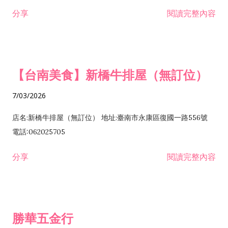
租售業 H701040 特定專業區開發業 H701060 新市鎮、新社區開
分享
閱讀完整內容
發業 H703090 不動產買賣業 H703100 不動產租賃業 I503010
景觀、室內設計業 ZZ99999 除許可業務外，得經營法令非禁止
或限制之業務
【台南美食】新橋牛排屋（無訂位）
7/03/2026
店名:新橋牛排屋（無訂位） 地址:臺南市永康區復國一路556號
電話:062025705
分享
閱讀完整內容
勝華五金行