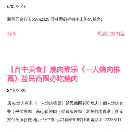
6/05/2016
勝華五金行 055842328 雲林縣莿桐鄉中山路59號之1
分享
閱讀完整內容
【台中美食】燒肉壹宗《一人燒肉推
薦》益民商圈必吃燒肉
8/18/2025
店名:燒肉壹宗《一人燒肉推薦》益民商圈必吃燒肉｜個人燒肉套
餐｜平價燒肉｜高cp值燒肉｜隱藏版燒肉｜聚會包場首選｜多元
支付免服務費 地址:台中市北區錦南街19號1樓 電話:0422258111