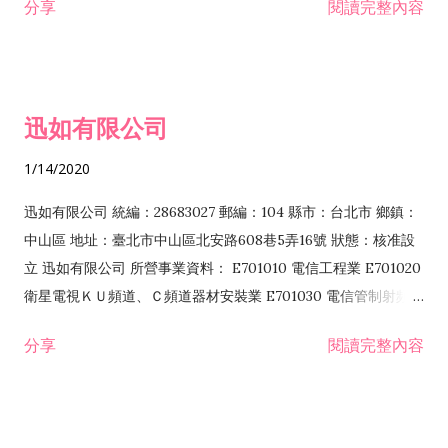
分享
閱讀完整內容
迅如有限公司
1/14/2020
迅如有限公司 統編：28683027 郵編：104 縣市：台北市 鄉鎮：
中山區 地址：臺北市中山區北安路608巷5弄16號 狀態：核准設
立 迅如有限公司 所營事業資料： E701010 電信工程業 E701020
衛星電視ＫＵ頻道、Ｃ頻道器材安裝業 E701030 電信管制射頻器
材裝設工程業 E801010 室內裝潢業 EZ05010 儀器、儀表安裝工
分享
閱讀完整內容
程業 I102010 投資顧問業 I301010 資訊軟體服務業 I301030 電
子資訊供應服務業 F113070 電信器材批發業 F118010 資訊軟體
批發業 F401010 國際貿易業 ZZ99999 除許可業務外，得經營法
令非禁止或限制之業務 F102030 菸酒批發業 F203020 菸酒零售