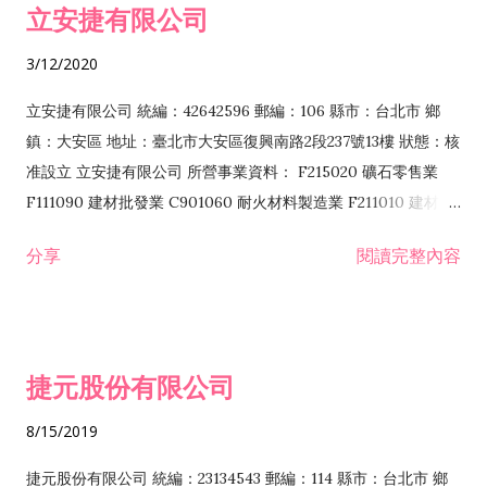
立安捷有限公司
業 F401171 酒類輸入業
3/12/2020
立安捷有限公司 統編：42642596 郵編：106 縣市：台北市 鄉
鎮：大安區 地址：臺北市大安區復興南路2段237號13樓 狀態：核
准設立 立安捷有限公司 所營事業資料： F215020 礦石零售業
F111090 建材批發業 C901060 耐火材料製造業 F211010 建材零
售業 C901070 石材製品製造業 F115020 礦石批發業 C901030
分享
閱讀完整內容
水泥製造業 C901050 水泥及混凝土製品製造業 C901040 預拌混
凝土製造業 E599010 配管工程業 E603110 冷作工程業 E603120
噴砂工程業 E801010 室內裝潢業 E901010 油漆工程業 E903010
防蝕、防銹工程業 EZ99990 其他工程業 F102170 食品什貨批發
捷元股份有限公司
業 F106020 日常用品批發業 F108031 醫療器材批發業 F108040
化粧品批發業 F203010 食品什貨、飲料零售業 F206020 日常用
8/15/2019
品零售業 F208031 醫療器材零售業 F208040 化粧品零售業
F399040 無店面零售業 F399990 其他綜合零售業 F401010 國
捷元股份有限公司 統編：23134543 郵編：114 縣市：台北市 鄉