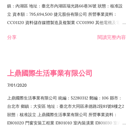
際貿易業 ZZ99999 除許可業務外，得經營法令非禁止或限制之
鎮：內湖區 地址：臺北市內湖區瑞光路66巷36號 狀態：核准設
業務
立 資本額：795,694,500 捷元股份有限公司 所營事業資料：
CC01120 資料儲存媒體製造及複製業 CC01990 其他電機及電子
機械器材製造業 CB01020 事務機器製造業 E601020 電器安裝業
分享
閱讀完整內容
CC01050 資料儲存及處理設備製造業 CC01060 有線通信機械器
材製造業 E605010 電腦設備安裝業 CC01070 無線通信機械器材
製造業 F113020 電器批發業 E701010 電信工程業 CC01080 電
子零組件製造業 CC01110 電腦及其週邊設備製造業 F113050 電
上鼎國際生活事業有限公司
腦及事務性機器設備批發業 F113070 電信器材批發業 F118010
資訊軟體批發業 F119010 電子材料批發業 F213010 電器零售業
7/01/2020
F213030 電腦及事務性機器設備零售業 F213060 電信器材零售
業 F218010 資訊軟體零售業 F219010 電子材料零售業 F399990
上鼎國際生活事業有限公司 統編：52280312 郵編：106 縣市：
其他綜合零售業 F399040 無店面零售業 F401010 國際貿易業
台北市 鄉鎮：大安區 地址：臺北市大同區承德路2段81號8樓之2
F601010 智慧財產權業 G801010 倉儲業 I102010 投資顧問業
狀態：核准設立 上鼎國際生活事業有限公司 所營事業資料：
I103060 管理顧問業 I199990 其他顧問服務業 I105010 藝術品
E801020 門窗安裝工程業 E801010 室內裝潢業 E801030 室內輕
諮詢顧問業 I301010 資訊軟體服務業 I301020 資料處理服務業
鋼架工程業 E801040 玻璃安裝工程業 E801070 廚具、衛浴設備