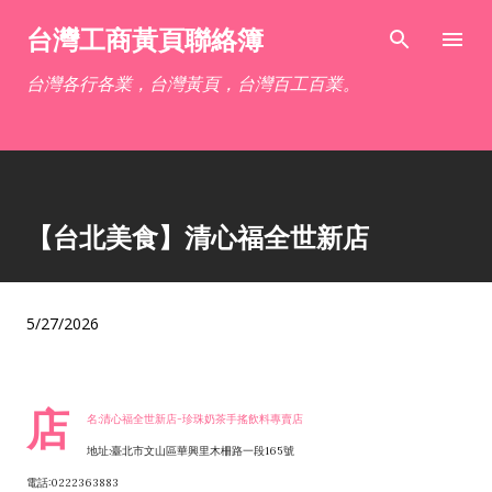
跳到主要內容
台灣工商黃頁聯絡簿
台灣各行各業，台灣黃頁，台灣百工百業。
【台北美食】清心福全世新店
5/27/2026
店
名:清心福全世新店-珍珠奶茶手搖飲料專賣店
地址:臺北市文山區華興里木柵路一段165號
電話:0222363883