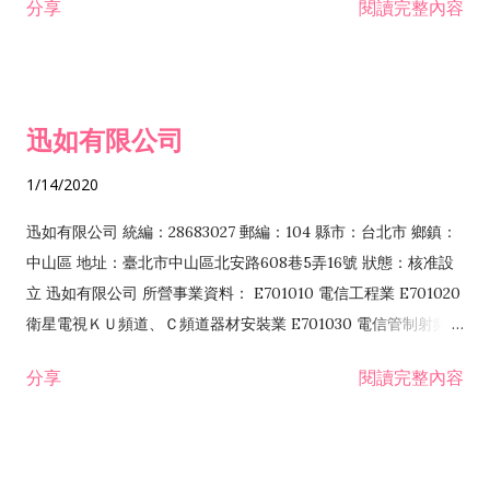
分享
閱讀完整內容
迅如有限公司
1/14/2020
迅如有限公司 統編：28683027 郵編：104 縣市：台北市 鄉鎮：
中山區 地址：臺北市中山區北安路608巷5弄16號 狀態：核准設
立 迅如有限公司 所營事業資料： E701010 電信工程業 E701020
衛星電視ＫＵ頻道、Ｃ頻道器材安裝業 E701030 電信管制射頻器
材裝設工程業 E801010 室內裝潢業 EZ05010 儀器、儀表安裝工
分享
閱讀完整內容
程業 I102010 投資顧問業 I301010 資訊軟體服務業 I301030 電
子資訊供應服務業 F113070 電信器材批發業 F118010 資訊軟體
批發業 F401010 國際貿易業 ZZ99999 除許可業務外，得經營法
令非禁止或限制之業務 F102030 菸酒批發業 F203020 菸酒零售