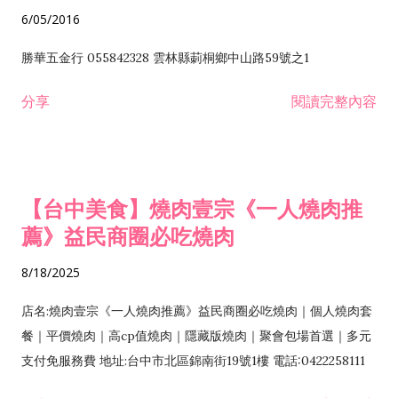
6/05/2016
勝華五金行 055842328 雲林縣莿桐鄉中山路59號之1
分享
閱讀完整內容
【台中美食】燒肉壹宗《一人燒肉推
薦》益民商圈必吃燒肉
8/18/2025
店名:燒肉壹宗《一人燒肉推薦》益民商圈必吃燒肉｜個人燒肉套
餐｜平價燒肉｜高cp值燒肉｜隱藏版燒肉｜聚會包場首選｜多元
支付免服務費 地址:台中市北區錦南街19號1樓 電話:0422258111