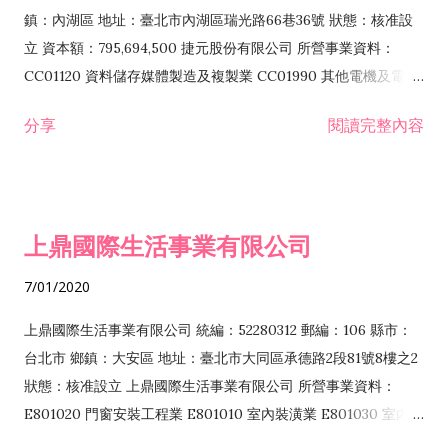
際貿易業 ZZ99999 除許可業務外，得經營法令非禁止或限制之
鎮：內湖區 地址：臺北市內湖區瑞光路66巷36號 狀態：核准設
業務
立 資本額：795,694,500 捷元股份有限公司 所營事業資料：
CC01120 資料儲存媒體製造及複製業 CC01990 其他電機及電子
機械器材製造業 CB01020 事務機器製造業 E601020 電器安裝業
分享
閱讀完整內容
CC01050 資料儲存及處理設備製造業 CC01060 有線通信機械器
材製造業 E605010 電腦設備安裝業 CC01070 無線通信機械器材
製造業 F113020 電器批發業 E701010 電信工程業 CC01080 電
子零組件製造業 CC01110 電腦及其週邊設備製造業 F113050 電
上鼎國際生活事業有限公司
腦及事務性機器設備批發業 F113070 電信器材批發業 F118010
資訊軟體批發業 F119010 電子材料批發業 F213010 電器零售業
7/01/2020
F213030 電腦及事務性機器設備零售業 F213060 電信器材零售
業 F218010 資訊軟體零售業 F219010 電子材料零售業 F399990
上鼎國際生活事業有限公司 統編：52280312 郵編：106 縣市：
其他綜合零售業 F399040 無店面零售業 F401010 國際貿易業
台北市 鄉鎮：大安區 地址：臺北市大同區承德路2段81號8樓之2
F601010 智慧財產權業 G801010 倉儲業 I102010 投資顧問業
狀態：核准設立 上鼎國際生活事業有限公司 所營事業資料：
I103060 管理顧問業 I199990 其他顧問服務業 I105010 藝術品
E801020 門窗安裝工程業 E801010 室內裝潢業 E801030 室內輕
諮詢顧問業 I301010 資訊軟體服務業 I301020 資料處理服務業
鋼架工程業 E801040 玻璃安裝工程業 E801070 廚具、衛浴設備