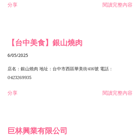
分享
閱讀完整內容
I301030 電子資訊供應服務業 I401010 一般廣告服務業 I501010
安裝工程業 F206020 日常用品零售業 F206040 水器材料零售業
產品設計業 IE01010 電信業務門號代辦業 IZ06010 理貨包裝業
F206060 祭祀用品零售業 F207030 清潔用品零售業 F211010 建
IZ09010 管理系統驗證業 IZ12010 人力派遣業 IZ13010 網路認
材零售業 F213010 電器零售業 F213030 電腦及事務性機器設備
證服務業 IZ15010 市場研究及民意調查業 IZ99990 其他工商服
零售業 F217010 消防安全設備零售業 F218010 資訊軟體零售業
【台中美食】銀山燒肉
務業 J399010 軟體出版業 J601010 藝文服務業 J602010 演藝活
H701010 住宅及大樓開發租售業 H701020 工業廠房開發租售業
動業 J701040 休閒活動場館業 J802010 運動訓練業 JA02010 電
H701050 投資興建公共建設業 H701060 新市鎮、新社區開發業
6/05/2025
器及電子產品修理業 JB01010 會議及展覽服務業 JD01010 工商
H701070 區段徵收及市地重劃代辦業 H701090 都市更新整建維
徵信服務業 JE01010 租賃業 E801010 室內裝潢業 E603010 電
護業 H702010 建築經理業 H703090 不動產買賣業 H703100 不
店名：銀山燒肉 地址：台中市西區華美街416號 電話：
纜安裝工程業 EZ05010 儀器、儀表安裝工程業 F102030 菸酒批
動產租賃業 I103060 管理顧問業 I199990 其他顧問服務業
0423269935
發業 F10...
I301010 資訊軟體服務業 I301020 資料處理服務業 I301030 電子
分享
閱讀完整內容
資訊供應服務業 IF01010 消防安全設備檢修業 JZ99050 仲介服
務業 JZ99990 未分類其他服務業 F201070 花卉零售業 F203010
食品什貨、飲料零售業 F204110 布疋、衣著、鞋、帽、傘、服飾
品零售業 F207200 化學原料零售業 F209060 文教、樂器、育樂
巨林興業有限公司
用品零售業 F215010 首飾及貴金屬零售業 F399040 無店面零售
業 F399990 其他綜合零售業 I301040 第三方支付服務業