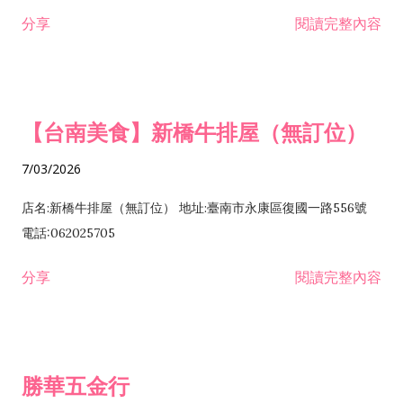
租售業 H701040 特定專業區開發業 H701060 新市鎮、新社區開
分享
閱讀完整內容
發業 H703090 不動產買賣業 H703100 不動產租賃業 I503010
景觀、室內設計業 ZZ99999 除許可業務外，得經營法令非禁止
或限制之業務
【台南美食】新橋牛排屋（無訂位）
7/03/2026
店名:新橋牛排屋（無訂位） 地址:臺南市永康區復國一路556號
電話:062025705
分享
閱讀完整內容
勝華五金行