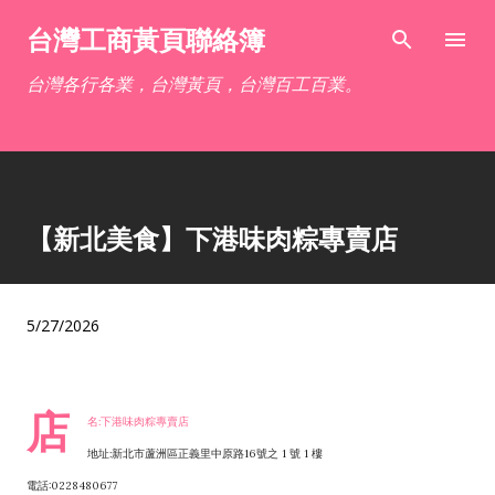
跳到主要內容
台灣工商黃頁聯絡簿
台灣各行各業，台灣黃頁，台灣百工百業。
【新北美食】下港味肉粽專賣店
5/27/2026
店
名:下港味肉粽專賣店
地址:新北市蘆洲區正義里中原路16號之 1 號 1 樓
電話:0228480677