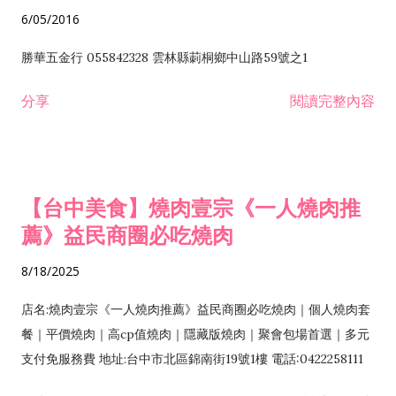
6/05/2016
勝華五金行 055842328 雲林縣莿桐鄉中山路59號之1
分享
閱讀完整內容
【台中美食】燒肉壹宗《一人燒肉推
薦》益民商圈必吃燒肉
8/18/2025
店名:燒肉壹宗《一人燒肉推薦》益民商圈必吃燒肉｜個人燒肉套
餐｜平價燒肉｜高cp值燒肉｜隱藏版燒肉｜聚會包場首選｜多元
支付免服務費 地址:台中市北區錦南街19號1樓 電話:0422258111