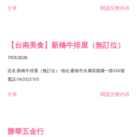
租售業 H701040 特定專業區開發業 H701060 新市鎮、新社區開
分享
閱讀完整內容
發業 H703090 不動產買賣業 H703100 不動產租賃業 I503010
景觀、室內設計業 ZZ99999 除許可業務外，得經營法令非禁止
或限制之業務
【台南美食】新橋牛排屋（無訂位）
7/03/2026
店名:新橋牛排屋（無訂位） 地址:臺南市永康區復國一路556號
電話:062025705
分享
閱讀完整內容
勝華五金行