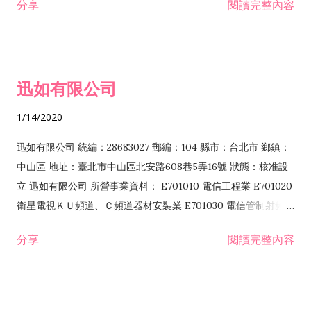
分享
閱讀完整內容
迅如有限公司
1/14/2020
迅如有限公司 統編：28683027 郵編：104 縣市：台北市 鄉鎮：
中山區 地址：臺北市中山區北安路608巷5弄16號 狀態：核准設
立 迅如有限公司 所營事業資料： E701010 電信工程業 E701020
衛星電視ＫＵ頻道、Ｃ頻道器材安裝業 E701030 電信管制射頻器
材裝設工程業 E801010 室內裝潢業 EZ05010 儀器、儀表安裝工
分享
閱讀完整內容
程業 I102010 投資顧問業 I301010 資訊軟體服務業 I301030 電
子資訊供應服務業 F113070 電信器材批發業 F118010 資訊軟體
批發業 F401010 國際貿易業 ZZ99999 除許可業務外，得經營法
令非禁止或限制之業務 F102030 菸酒批發業 F203020 菸酒零售