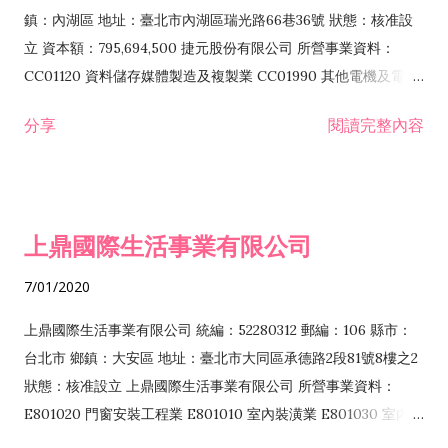
際貿易業 ZZ99999 除許可業務外，得經營法令非禁止或限制之
鎮：內湖區 地址：臺北市內湖區瑞光路66巷36號 狀態：核准設
業務
立 資本額：795,694,500 捷元股份有限公司 所營事業資料：
CC01120 資料儲存媒體製造及複製業 CC01990 其他電機及電子
機械器材製造業 CB01020 事務機器製造業 E601020 電器安裝業
分享
閱讀完整內容
CC01050 資料儲存及處理設備製造業 CC01060 有線通信機械器
材製造業 E605010 電腦設備安裝業 CC01070 無線通信機械器材
製造業 F113020 電器批發業 E701010 電信工程業 CC01080 電
子零組件製造業 CC01110 電腦及其週邊設備製造業 F113050 電
上鼎國際生活事業有限公司
腦及事務性機器設備批發業 F113070 電信器材批發業 F118010
資訊軟體批發業 F119010 電子材料批發業 F213010 電器零售業
7/01/2020
F213030 電腦及事務性機器設備零售業 F213060 電信器材零售
業 F218010 資訊軟體零售業 F219010 電子材料零售業 F399990
上鼎國際生活事業有限公司 統編：52280312 郵編：106 縣市：
其他綜合零售業 F399040 無店面零售業 F401010 國際貿易業
台北市 鄉鎮：大安區 地址：臺北市大同區承德路2段81號8樓之2
F601010 智慧財產權業 G801010 倉儲業 I102010 投資顧問業
狀態：核准設立 上鼎國際生活事業有限公司 所營事業資料：
I103060 管理顧問業 I199990 其他顧問服務業 I105010 藝術品
E801020 門窗安裝工程業 E801010 室內裝潢業 E801030 室內輕
諮詢顧問業 I301010 資訊軟體服務業 I301020 資料處理服務業
鋼架工程業 E801040 玻璃安裝工程業 E801070 廚具、衛浴設備