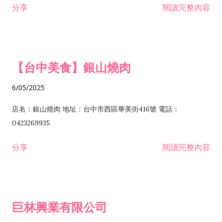
分享
閱讀完整內容
I301030 電子資訊供應服務業 I401010 一般廣告服務業 I501010
安裝工程業 F206020 日常用品零售業 F206040 水器材料零售業
產品設計業 IE01010 電信業務門號代辦業 IZ06010 理貨包裝業
F206060 祭祀用品零售業 F207030 清潔用品零售業 F211010 建
IZ09010 管理系統驗證業 IZ12010 人力派遣業 IZ13010 網路認
材零售業 F213010 電器零售業 F213030 電腦及事務性機器設備
證服務業 IZ15010 市場研究及民意調查業 IZ99990 其他工商服
零售業 F217010 消防安全設備零售業 F218010 資訊軟體零售業
【台中美食】銀山燒肉
務業 J399010 軟體出版業 J601010 藝文服務業 J602010 演藝活
H701010 住宅及大樓開發租售業 H701020 工業廠房開發租售業
動業 J701040 休閒活動場館業 J802010 運動訓練業 JA02010 電
H701050 投資興建公共建設業 H701060 新市鎮、新社區開發業
6/05/2025
器及電子產品修理業 JB01010 會議及展覽服務業 JD01010 工商
H701070 區段徵收及市地重劃代辦業 H701090 都市更新整建維
徵信服務業 JE01010 租賃業 E801010 室內裝潢業 E603010 電
護業 H702010 建築經理業 H703090 不動產買賣業 H703100 不
店名：銀山燒肉 地址：台中市西區華美街416號 電話：
纜安裝工程業 EZ05010 儀器、儀表安裝工程業 F102030 菸酒批
動產租賃業 I103060 管理顧問業 I199990 其他顧問服務業
0423269935
發業 F10...
I301010 資訊軟體服務業 I301020 資料處理服務業 I301030 電子
分享
閱讀完整內容
資訊供應服務業 IF01010 消防安全設備檢修業 JZ99050 仲介服
務業 JZ99990 未分類其他服務業 F201070 花卉零售業 F203010
食品什貨、飲料零售業 F204110 布疋、衣著、鞋、帽、傘、服飾
品零售業 F207200 化學原料零售業 F209060 文教、樂器、育樂
巨林興業有限公司
用品零售業 F215010 首飾及貴金屬零售業 F399040 無店面零售
業 F399990 其他綜合零售業 I301040 第三方支付服務業