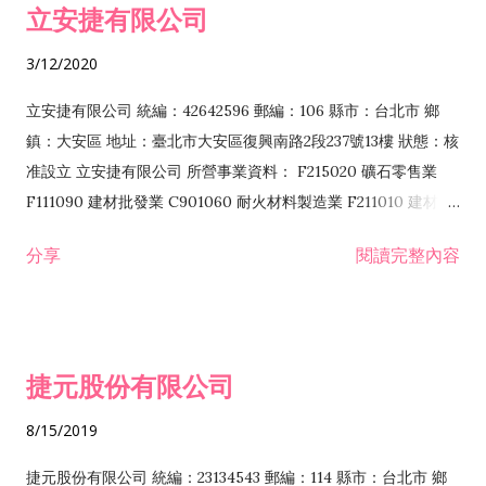
立安捷有限公司
業 F401171 酒類輸入業
3/12/2020
立安捷有限公司 統編：42642596 郵編：106 縣市：台北市 鄉
鎮：大安區 地址：臺北市大安區復興南路2段237號13樓 狀態：核
准設立 立安捷有限公司 所營事業資料： F215020 礦石零售業
F111090 建材批發業 C901060 耐火材料製造業 F211010 建材零
售業 C901070 石材製品製造業 F115020 礦石批發業 C901030
分享
閱讀完整內容
水泥製造業 C901050 水泥及混凝土製品製造業 C901040 預拌混
凝土製造業 E599010 配管工程業 E603110 冷作工程業 E603120
噴砂工程業 E801010 室內裝潢業 E901010 油漆工程業 E903010
防蝕、防銹工程業 EZ99990 其他工程業 F102170 食品什貨批發
捷元股份有限公司
業 F106020 日常用品批發業 F108031 醫療器材批發業 F108040
化粧品批發業 F203010 食品什貨、飲料零售業 F206020 日常用
8/15/2019
品零售業 F208031 醫療器材零售業 F208040 化粧品零售業
F399040 無店面零售業 F399990 其他綜合零售業 F401010 國
捷元股份有限公司 統編：23134543 郵編：114 縣市：台北市 鄉