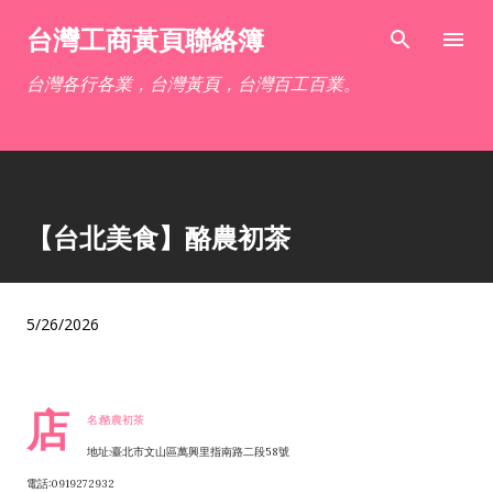
跳到主要內容
台灣工商黃頁聯絡簿
台灣各行各業，台灣黃頁，台灣百工百業。
【台北美食】酪農初茶
5/26/2026
店
名:酪農初茶
地址:臺北市文山區萬興里指南路二段58號
電話:0919272932